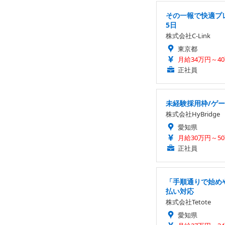
その一報で快適プレ
5日
株式会社C-Link
東京都
月給34万円～40万
正社員
未経験採用枠/ゲー
株式会社HyBridge
愛知県
月給30万円～5
正社員
「手順通りで始めや
払い対応
株式会社Tetote
愛知県