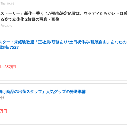
 Thu 10:15
ストーリー」新作一番くじが発売決定!A賞は、ウッディたちがレトロ
る姿で立体化 2枚目の写真・画像
Fri 03:40
スター・未経験歓迎「正社員/研修あり/土日祝休み/服装自由」あなた
務/7527
円～36万円
向け商品の出荷スタッフ」人気グッズの発送準備
会社
5万円