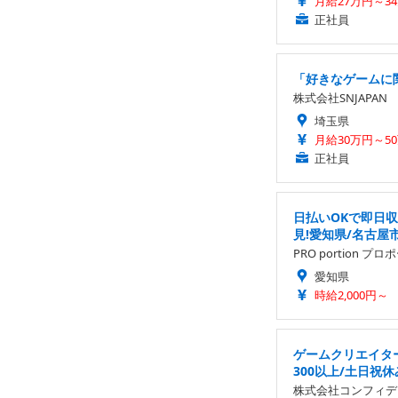
月給27万円～3
正社員
「好きなゲームに関
株式会社SNJAPAN
埼玉県
月給30万円～5
正社員
日払いOKで即日
見!愛知県/名古屋
PRO portion プ
愛知県
時給2,000円～
ゲームクリエイタ
300以上/土日祝休
株式会社コンフィデ