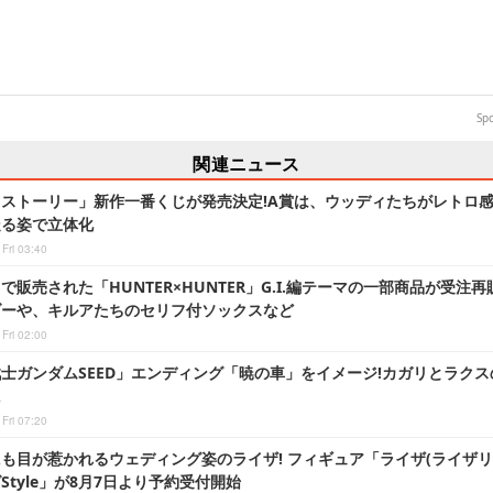
Sp
関連ニュース
ストーリー」新作一番くじが発売決定!A賞は、ウッディたちがレトロ
走る姿で立体化
Fri 03:40
で販売された「HUNTER×HUNTER」G.I.編テーマの一部商品が受注
ダーや、キルアたちのセリフ付ソックスなど
Fri 02:00
士ガンダムSEED」エンディング「暁の車」をイメージ!カガリとラク
に
Fri 07:20
も目が惹かれるウェディング姿のライザ! フィギュア「ライザ(ライザリ
Style」が8月7日より予約受付開始