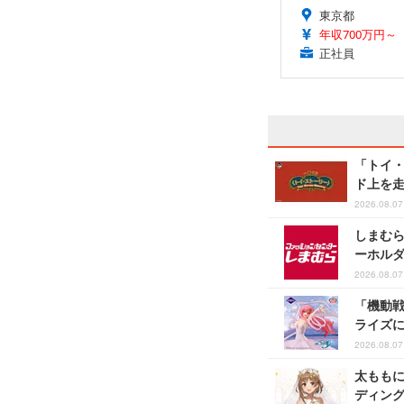
東京都
年収700万円～
正社員
「トイ・
ド上を
2026.08.07 
しまむら
ーホル
2026.08.07 
「機動戦
ライズ
2026.08.07 
太ももに
ディング