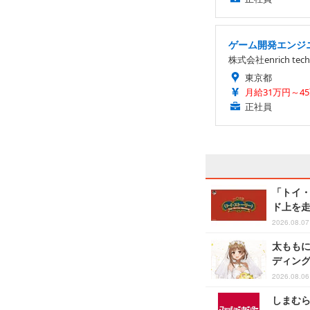
ゲーム開発エンジニ
株式会社enrich tech
東京都
月給31万円～4
正社員
「トイ・
ド上を
2026.08.07 
太ももに
ディング
2026.08.06
しまむら