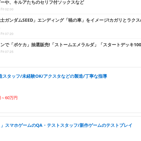
ダーや、キルアたちのセリフ付ソックスなど
Fri 02:00
士ガンダムSEED」エンディング「暁の車」をイメージ!カガリとラク
に
Fri 07:20
ンで「ポケカ」抽選販売!「ストームエメラルダ」「スタートデッキ10
Fri 07:25
スタッフ/未経験OK/アクスタなどの製造/丁寧な指導
円～60万円
ト」スマホゲームのQA・テストスタッフ/新作ゲームのテストプレイ