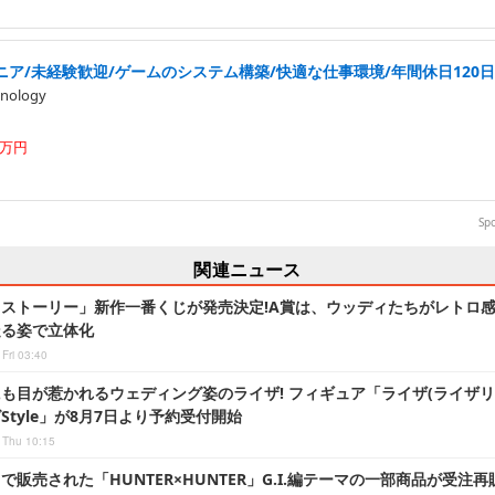
ア/未経験歓迎/ゲームのシステム構築/快適な仕事環境/年間休日120
nology
5万円
Sp
関連ニュース
ストーリー」新作一番くじが発売決定!A賞は、ウッディたちがレトロ
走る姿で立体化
Fri 03:40
も目が惹かれるウェディング姿のライザ! フィギュア「ライザ(ライザリ
Style」が8月7日より予約受付開始
 Thu 10:15
で販売された「HUNTER×HUNTER」G.I.編テーマの一部商品が受注