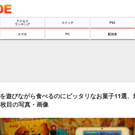
アクセス
スイッチ
PS5
ランキング
スマホ
PC
配信者
を遊びながら食べるのにピッタリなお菓子11選、
 9枚目の写真・画像