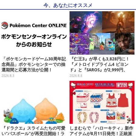
今、あなたにオススメ
「ポケモンカードゲーム30周年記
『仁王3』が早くも3,828円に！
念商品」ポケモンセンターでの抽
『メトロイドプライム4 ビヨン
選期間と応募方法が公開！
ド』と『SAROS』が2,999円、
『メタルギアソリッド Δ』は2,49
2026.8.3
2026.8.8
9円─ゲオ店舗＆ストアのゲームセ
ールは8月8日から
『ドラクエ』スライムたちの可愛
しまむらで「ハローキティ」新作
い“バスボール”が再受注開始！ラ
アイテムが8月11日発売！正統派