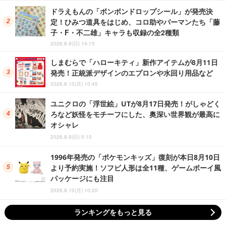
ドラえもんの「ボンボンドロップシール」が発売決
定！ひみつ道具をはじめ、コロ助やパーマンたち「藤
子・F・不二雄」キャラも収録の全2種類
2026.8.9(日) 14:15
しまむらで「ハローキティ」新作アイテムが8月11日
発売！正統派デザインのエプロンや水回り用品など
2026.8.10(月) 10:45
ユニクロの「浮世絵」UTが8月17日発売！がしゃどく
ろなど妖怪をモチーフにした、奥深い世界観が最高に
オシャレ
2026.8.9(日) 0:10
1996年発売の「ポケモンキッズ」復刻が本日8月10日
より予約実施！ソフビ人形は全11種、ゲームボーイ風
パッケージにも注目
2026.8.10(月) 10:20
ランキングをもっと見る