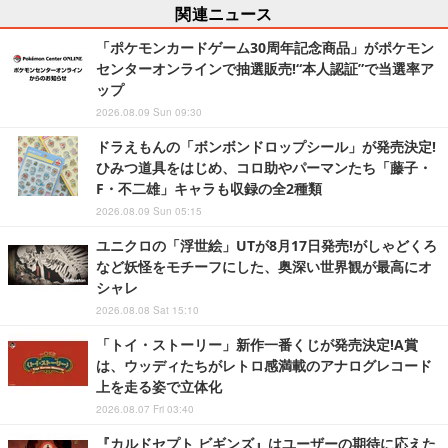
関連ニュース
「ポケモンカードゲーム30周年記念商品」がポケモン
センターオンラインで抽選販売!“本人認証”で当選率ア
ップ
2026.08.09 Sun 09:30
ドラえもんの「ボンボンドロップシール」が発売決定!
ひみつ道具をはじめ、コロ助やパーマンたち「藤子・
F・不二雄」キャラも収録の全2種類
2026.08.09 Sun 05:15
ユニクロの「浮世絵」UTが8月17日発売!がしゃどくろ
など妖怪をモチーフにした、奥深い世界観が最高にオ
シャレ
2026.08.08 Sat 15:10
「トイ・ストーリー」新作一番くじが発売決定!A賞
は、ウッディたちがレトロ感満載のアナログレコード
上を走る姿で立体化
2026.08.07 Fri 03:40
『カルドセプト ビギンズ』はユーザーの期待に応えた