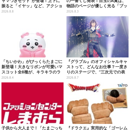
ャマつきセット”が登場！上下に
の一番くじ発表！目玉のA賞は、
振ると「イヤッ」など、アクショ
物語のページが優しく光る「ブッ
ンに応じて喋ってくれる
クシェイプドライト」
2026.8.8
2026.8.3
「ちいかわ」がびっくらたまごに
『グラブル』のオフィシャルキャ
新登場！大きなリボンが可愛いマ
ストって、どんなお仕事？一度き
スコット全8種が、キラキラのラ
りのステージで、“三次元での表
メ入り入浴剤から飛び出す
現”に全力を懸けるキャスト陣の
2026.8.4
2026.8.7
舞台裏【インタビュー】
子供から大人まで！「たまごっち
『ドラクエ』実用的な「ゴーレム