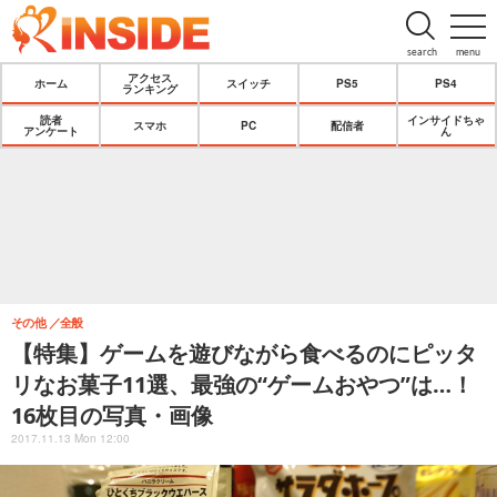
search
menu
アクセス
ホーム
スイッチ
PS5
PS4
ランキング
読者
インサイドちゃ
スマホ
PC
配信者
アンケート
ん
その他
全般
【特集】ゲームを遊びながら食べるのにピッタ
リなお菓子11選、最強の“ゲームおやつ”は…！
16枚目の写真・画像
2017.11.13 Mon 12:00