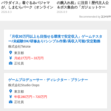
パラダイス」着ぐるみパジャマ
の腕入れ枕」に注目！歴代主人公
が、しまむらパーク（オンライン
＆ボス集合の「ガジェットケー
ストア）にて受注生産
ス」ほか9プライズが続々展開
2026.8.3
2026.8.9
Recommended by
「月収30万円以上も目指せる環境で安定収入」ゲームテスタ
ー/未経験OK/研修あり/シンプル作業/高収入可能/安定勤務
株式会社Tetote
東京都
月給27万円～33万円
正社員
ゲームプロデューサー・ディレクター・プランナー
株式会社Studio Oops
東京都
年収280万円～720万円
正社員