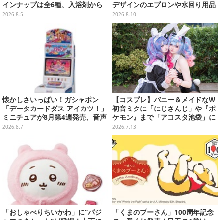
インナップは全6種、入浴剤から
デザインのエプロンや水回り用品
モンスターのフィギュアが出てく
など
2026.8.5
2026.8.10
る
懐かしさいっぱい！ガシャポン
【コスプレ】バニー＆メイドなW
「データカードダス アイカツ！」
初音ミクに「にじさんじ」や『ポ
ミニチュアが8月第4週発売、音声
ケモン』まで「アコスタ池袋」に
が流れる特別仕様も当たる
集った美麗レイヤー13選【写真60
2026.8.7
2026.7.13
枚】
「おしゃべりちいかわ」に“パジ
「くまのプーさん」100周年記念