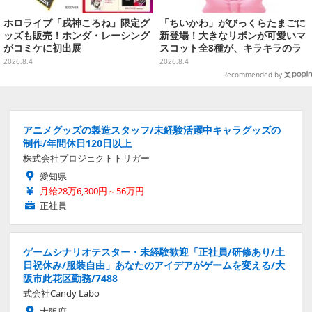
ホロライブ「戌神ころね」限定グ
「ちいかわ」がびっくらたまごに
ッズも販売！ホンダ・レーシング
新登場！大きなリボンが可愛いマ
がコミケに初出展
スコット全8種が、キラキラのラ
メ入り入浴剤から飛び出す
2026.8.4
2026.8.4
Recommended by
アニメグッズの製造スタッフ/未経験活躍中キャラグッズの
制作/年間休日120日以上
株式会社プロジェクトトリガー
愛知県
月給28万6,300円～56万円
正社員
ゲームシナリオテスター・未経験歓迎「正社員/研修あり/土
日祝休み/服装自由」あなたのアイデアがゲームを変える/大
阪市此花区勤務/7488
式会社Candy Labo
大阪府