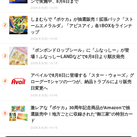
ンで実施中、8月6日まで
2026.8.6(木) 12:00
しまむらで『ポケカ』が抽選販売！拡張パック「スト
ームエメラルダ」「アビスアイ」各1BOXをラインナ
ップ
2026.8.5(水) 14:00
「ボンボンドロップシール」に「ふなっしー」が登
場！ふなっしーLANDなどで8月8日より順次発売
2026.8.6(木) 10:15
アベイルで8月8日に登場する「スター・ウォーズ」グ
ローグーTシャツの一つが、納品トラブルにより販売
日変更へ
2026.8.5(水) 10:45
激レアな『ポケカ』30周年記念商品がAmazonで抽
選販売中！地方ごとに収録された“御三家”の特別カー
ド
2026.8.6(木) 14:15