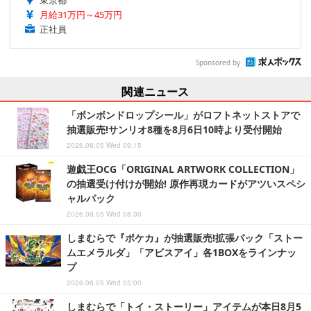
東京都
月給31万円～45万円
正社員
Sponsored by
関連ニュース
「ボンボンドロップシール」がロフトネットストアで
抽選販売!サンリオ8種を8月6日10時より受付開始
2026.08.05 Wed 09:15
遊戯王OCG「ORIGINAL ARTWORK COLLECTION」
の抽選受け付けが開始! 原作再現カードがアツいスペシ
ャルパック
2026.08.05 Wed 08:30
しまむらで『ポケカ』が抽選販売!拡張パック「ストー
ムエメラルダ」「アビスアイ」各1BOXをラインナッ
プ
2026.08.05 Wed 05:00
しまむらで「トイ・ストーリー」アイテムが本日8月5