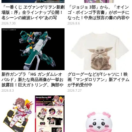
「一番くじ ヱヴァンゲリヲン新劇
「ジョジョ 3部」から、「オイン
場版：序」全ラインナップ公開！
ゴ・ボインゴ予言書」がポーチに
名シーンの綾波レイや“あの写
なった！中身は預言の書の内容や
真”の葛城ミサトフィギュアほ
アニメ総柄デザインをプリント
2026.7.30
2026.8.6
か、場面写クリアファイルなど
新作ガンプラ「HG ガンダムレオ
グローグーなどがTシャツに！映
パルド」新たな商品画像が一挙お
画「マンダロリアン」新アイテム
披露目！巨大ガトリング、胸部や
が予約受付中
肩武装のハッチ展開までたっぷり
2026.8.3
2026.7.27
11枚