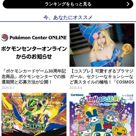
ランキングをもっと見る
今、あなたにオススメ
「ポケモンカードゲーム30周年記
【コスプレ】可愛すぎるブラマジ
念商品」ポケモンセンターでの抽
ガール、セクシーなキョンシーな
選期間と応募方法が公開！
ど美スタイルの極地！「COSMOS
創作攝影展」台湾美女レイヤーま
2026.8.3
2026.8.6
とめ【写真26枚】