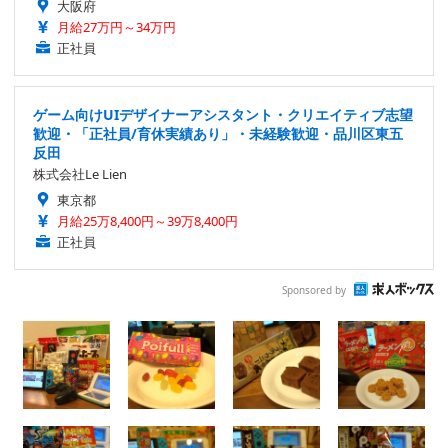
大阪府
月給27万円～34万円
正社員
ゲーム向けUIデザイナーアシスタント・クリエイティブ志望
歓迎・「正社員/育休実績あり」・未経験歓迎・品川区東五
反田
株式会社Le Lien
東京都
月給25万8,400円～39万8,400円
正社員
Sponsored by