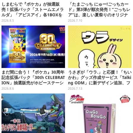
しまむらで『ポケカ』が抽選販
「たまごっち にゅー!ごっちカー
売！拡張パック「ストームエメラ
ド」第3弾が順次発売！“ごっちレ
ルダ」「アビスアイ」各1BOXを
ア”は、楽しい夏祭りのオリジナ
ラインナップ
ルアートに
2026.8.5
2026.7.10
まだ間に合う！『ポケカ』30周年
うさぎが「ウラ.」と応援！「ちい
記念拡張パック「30th CELEBRAT
かわ」グッズ作成サービス「Talki
ION」抽選販売がホビーステーシ
ng ODM」に新デザイン追加、フ
ョンで実施中、8月6日まで
ェイスタオルやTシャツなどライ
2026.8.6
2026.7.13
ンナップ