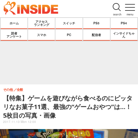
search
menu
アクセス
ホーム
スイッチ
PS5
PS4
ランキング
読者
インサイドちゃ
スマホ
PC
配信者
アンケート
ん
その他
全般
【特集】ゲームを遊びながら食べるのにピッタ
リなお菓子11選、最強の“ゲームおやつ”は…！
5枚目の写真・画像
2017.11.13 Mon 12:00