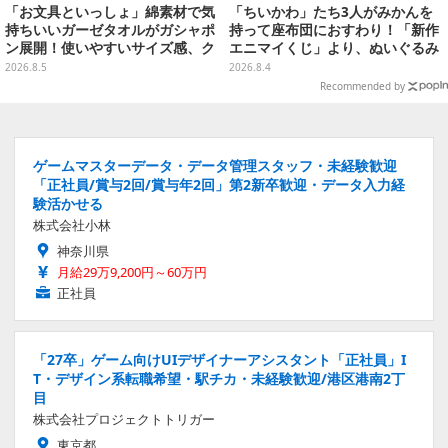
「お文具といっしょ」綿素材で気
「ちいかわ」たち3人がみかんを
持ちいいガーゼタオルがガシャポ
持って座布団におすわり！「新作
ン展開！使いやすいサイズ感、ク
エニマイくじ」より、ぬいぐるみ
ールな和柄や可愛らしいお寿司な
画像が初公開
2026.8.5
2026.8.4
ど全4種
Recommended by
ゲームマスターデータ・データ管理スタッフ・未経験歓迎
「正社員/賞与2回/賞与年2回」第2新卒歓迎・データ入力経
験活かせる
株式会社小林
神奈川県
月給29万9,200円～60万円
正社員
「27卒」ゲーム向けUIデザイナーアシスタント「正社員」I
T・デザイン系転職希望・駅チカ・未経験歓迎/港区港南2丁
目
株式会社プロジェクトトリガー
東京都