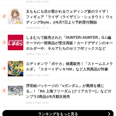
2026.8.7(金) 12:40
太ももにも目が惹かれるウェディング姿のライザ！
フィギュア「ライザ（ライザリン・シュタウト）ウェ
ディングStyle」が8月7日より予約受付開始
2026.8.6(木) 19:15
しまむらで販売された「HUNTER×HUNTER」G.I.編
テーマの一部商品が受注再販！カードデザインのキー
ホルダーや、キルアたちのセリフ付ソックスなど
2026.8.7(金) 11:00
エディオンで「ポケカ」抽選販売！「ストームエメラ
ルダ」「スタートデッキ100」など人気商品が対象
2026.8.7(金) 16:25
浮世絵パッケージの「νガンダム」が風情を感じ
る…！「RG 上海フリーダム [クリアカラー]」などガ
ンプラ2商品が8月順次発売
2026.8.7(金) 19:30
ランキングをもっと見る