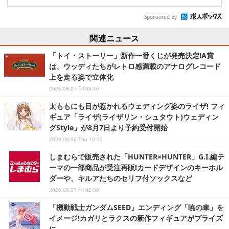
Sponsored by
関連ニュース
「トイ・ストーリー」新作一番くじが発売決定!A賞
は、ウッディたちがレトロ感満載のアナログレコード
上を走る姿で立体化
2026.08.07 Fri 03:40
太ももにも目が惹かれるウェディング姿のライザ! フィ
ギュア「ライザ(ライザリン・シュタウト)ウェディン
グStyle」が8月7日より予約受付開始
2026.08.06 Thu 10:15
しまむらで販売された「HUNTER×HUNTER」G.I.編テ
ーマの一部商品が受注再販!カードデザインのキーホル
ダーや、キルアたちのセリフ付ソックスなど
2026.08.07 Fri 02:00
「機動戦士ガンダムSEED」エンディング「暁の車」を
イメージ!カガリとラクスの新作フィギュアがプライズ
に