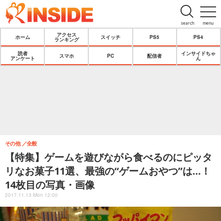
search
menu
アクセス
ホーム
スイッチ
PS5
PS4
ランキング
読者
インサイドちゃ
スマホ
PC
配信者
アンケート
ん
その他
全般
【特集】ゲームを遊びながら食べるのにピッタ
リなお菓子11選、最強の“ゲームおやつ”は…！
14枚目の写真・画像
2017.11.13 Mon 12:00