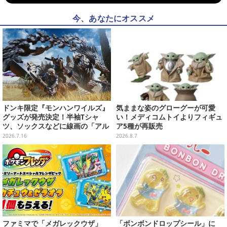
今、あなたにオススメ
ドンキ限定『モンハンワイルズ』
気ままな姿のグローグーが可愛
グッズが発売決定！半袖Tシャ
い！メディコムトイよりフィギュ
ツ、ソックスなどに線画の「アル
ア5種が再販売
シュベルド」「リオレウス」ら11
2026.7.16
2026.8.7
体をデザイン
ファミマで「メガレックウザ」
「ボンボンドロップシール」に