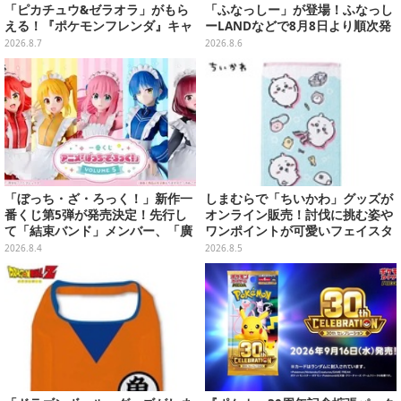
「ピカチュウ&ゼラオラ」がもら
「ふなっしー」が登場！ふなっし
える！『ポケモンフレンダ』キャ
ーLANDなどで8月8日より順次発
ンペーンが8月11日開始
売
2026.8.7
2026.8.6
「ぼっち・ざ・ろっく！」新作一
しまむらで「ちいかわ」グッズが
番くじ第5弾が発売決定！先行し
オンライン販売！討伐に挑む姿や
て「結束バンド」メンバー、「廣
ワンポイントが可愛いフェイスタ
井きくり」のメイド衣装フィギュ
オル、バスマットなど全14種
2026.8.4
2026.8.5
アを公開