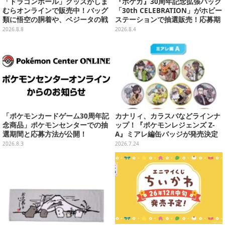
「ドラゴンボール」グッズがしま
『ポケカ』30周年記念拡張パック
むらオンラインで販売中！バッグ
「30th CELEBRATION」がホビー
類に悟空の胴着や、ベジータの戦
ステーションで抽選販売！応募期
闘服を大胆デザイン
間は8月6日23時59分まで
2026.8.8
2026.8.4
「ポケモンカードゲーム30周年記
カナリィ、カラスバなどラインナ
念商品」ポケモンセンターでの抽
ップ！『ポケモンレジェンズ Z-
選期間と応募方法が公開！
A』ミアレ編缶バッジが発売決定
2026.8.3
2026.7.24