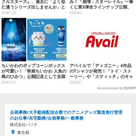
クルスターズ』、過去に「よく似
み！『崩壊：スターレイル』一番
た違うシリーズ出しませんか」と
くじ第3弾全ラインナップ公開、
の話もあった。つんく♂noteで心
美麗ビジュアルのアクリルボード
2026.7.23
2026.8.7
境語り任天堂前社長の岩田聡につ
など用意
いても言及
ちいかわのポップコーンボックス
アベイルで「ディズニー」4作品
が可愛い！「映画ちいかわ 人魚の
のTシャツが発売！「トイ・スト
島のひみつ」公開記念として全国
ーリー」や「スティッチ」のキャ
劇場で販売決定、セイレーンドリ
ラを刺しゅうでデザイン
2026.7.21
2026.8.7
ンクカップホルダーも
Recommended by
企画事務/大手動画配信企業でのアニメグッズ製造進行管理
のお仕事/在宅勤務/企画事務/一般事務
株式会社パソナ
東京都