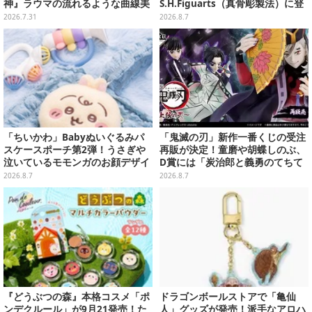
神』ラウマの流れるような曲線美
S.H.Figuarts（真骨彫製法）に登
の再現も素晴らしい美女レイヤー
場！8月18日より予約受付開始
2026.7.31
2026.8.7
【写真9枚】
「ちいかわ」Babyぬいぐるみパ
「鬼滅の刃」新作一番くじの受注
スケースポーチ第2弾！うさぎや
再販が決定！童磨や胡蝶しのぶ、
泣いているモモンガのお顔デザイ
D賞には「炭治郎と義勇のてちて
ン全4種が8月下旬プライズ展開
ちフィギュア」も
2026.8.7
2026.8.7
『どうぶつの森』本格コスメ「ポ
ドラゴンボールストアで「亀仙
ンデクルール」が9月21発売！た
人」グッズが発売！派手なアロハ