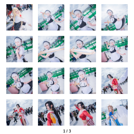
1
/
3