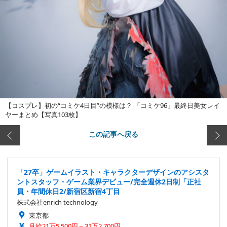
【コスプレ】初の“コミケ4日目”の模様は？ 「コミケ96」最終日美女レイ
ヤーまとめ【写真103枚】
この記事へ戻る
「27卒」ゲームイラスト・キャラクターデザインのアシスタ
ントスタッフ・ゲーム業界デビュー/完全週休2日制「正社
員・年間休日2/新宿区新宿4丁目
株式会社enrich technology
東京都
月給21万5,500円～31万2,700円