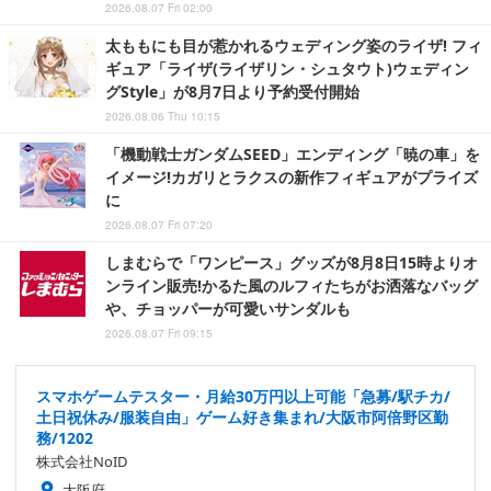
2026.08.07 Fri 02:00
太ももにも目が惹かれるウェディング姿のライザ! フィ
ギュア「ライザ(ライザリン・シュタウト)ウェディン
グStyle」が8月7日より予約受付開始
2026.08.06 Thu 10:15
「機動戦士ガンダムSEED」エンディング「暁の車」を
イメージ!カガリとラクスの新作フィギュアがプライズ
に
2026.08.07 Fri 07:20
しまむらで「ワンピース」グッズが8月8日15時よりオ
ンライン販売!かるた風のルフィたちがお洒落なバッグ
や、チョッパーが可愛いサンダルも
2026.08.07 Fri 09:15
スマホゲームテスター・月給30万円以上可能「急募/駅チカ/
土日祝休み/服装自由」ゲーム好き集まれ/大阪市阿倍野区勤
務/1202
株式会社NoID
大阪府