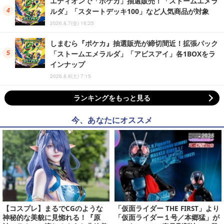
エディオンで「ポケカ」抽選販売！「ストームエメラ
ルダ」「スタートデッキ100」など人気商品が対象
2026.8.7(金) 16:25
しまむら『ポケカ』抽選販売が締切間近！拡張パック
「ストームエメラルダ」「アビスアイ」各1BOXをラ
インナップ
2026.8.8(土) 7:15
ランキングをもっと見る
今、あなたにオススメ
【コスプレ】まるでCGのような
「仮面ライダー THE FIRST」より
神秘的な美貌に見惚れる！『原
「仮面ライダー１号／本郷猛」が