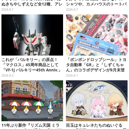
ぬきちやしずえなど全12種、アレ
シャツや、カメハウスのトートバ
ンジできるリアクションシールも
ッグなど夏らしいアイテムがズラ
2026.8.7
2026.8.7
付属
リ
これが「バルキリー」の原点！
「ボンボンドロップシール」トヨ
「マクロス」45周年商品として
タ自動車「GR」と「しずくちゃ
「VF-1J バルキリー45th Anniv.」
ん」のコラボデザインが9月末登
が予約開始
場！くま吉らも描かれた全4柄
2026.8.3
2026.8.1
11年ぶり新作『リズム天国 ミラ
目玉はキュレネたちのぬいぐる