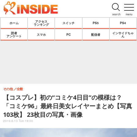
search
menu
アクセス
ホーム
スイッチ
PS5
PS4
ランキング
読者
インサイドちゃ
スマホ
PC
配信者
アンケート
ん
その他
全般
【コスプレ】初の“コミケ4日目”の模様は？
「コミケ96」最終日美女レイヤーまとめ【写真
103枚】 23枚目の写真・画像
2019.8.13 Tue 19:00