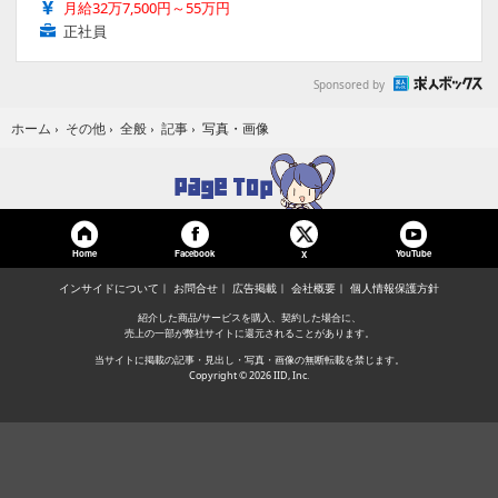
月給32万7,500円～55万円
正社員
Sponsored by
写真・画像
ホーム
›
その他
›
全般
›
記事
›
Home
Facebook
YouTube
X
インサイドについて
お問合せ
広告掲載
会社概要
個人情報保護方針
紹介した商品/サービスを購入、契約した場合に、
売上の一部が弊社サイトに還元されることがあります。
当サイトに掲載の記事・見出し・写真・画像の無断転載を禁じます。
Copyright © 2026 IID, Inc.