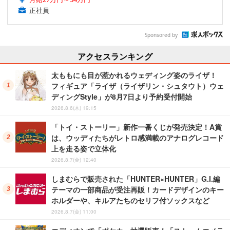
正社員
Sponsored by
アクセスランキング
太ももにも目が惹かれるウェディング姿のライザ！
フィギュア「ライザ（ライザリン・シュタウト）ウェ
ディングStyle」が8月7日より予約受付開始
2026.8.6(木) 19:15
「トイ・ストーリー」新作一番くじが発売決定！A賞
は、ウッディたちがレトロ感満載のアナログレコード
上を走る姿で立体化
2026.8.7(金) 12:40
しまむらで販売された「HUNTER×HUNTER」G.I.編
テーマの一部商品が受注再販！カードデザインのキー
ホルダーや、キルアたちのセリフ付ソックスなど
2026.8.7(金) 11:00