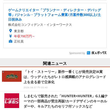
ゲームクリエイター「プランナー・ディレクター・デバッグ
等」/ジャンル・プラットフォーム豊富/月案件数300以上/土
日祝休み
株式会社コンフィデンス・インターワークス
東京都
年収700万円～
正社員
Sponsored by
関連ニュース
「トイ・ストーリー」新作一番くじが発売決定!A賞
は、ウッディたちがレトロ感満載のアナログレコード
上を走る姿で立体化
2026.08.07 Fri 03:40
しまむらで販売された「HUNTER×HUNTER」G.I.編テ
ーマの一部商品が受注再販!カードデザインのキーホル
ダーや、キルアたちのセリフ付ソックスなど