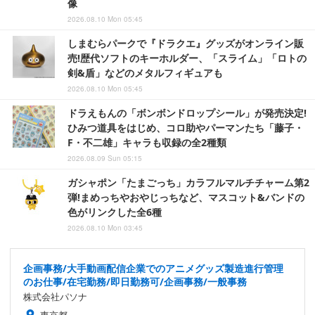
像
2026.08.10 Mon 05:45
しまむらパークで『ドラクエ』グッズがオンライン販
売!歴代ソフトのキーホルダー、「スライム」「ロトの
剣&盾」などのメタルフィギュアも
2026.08.10 Mon 05:45
ドラえもんの「ボンボンドロップシール」が発売決定!
ひみつ道具をはじめ、コロ助やパーマンたち「藤子・
F・不二雄」キャラも収録の全2種類
2026.08.09 Sun 05:15
ガシャポン「たまごっち」カラフルマルチチャーム第2
弾!まめっちやおやじっちなど、マスコット&バンドの
色がリンクした全6種
2026.08.10 Mon 03:45
企画事務/大手動画配信企業でのアニメグッズ製造進行管理
のお仕事/在宅勤務/即日勤務可/企画事務/一般事務
株式会社パソナ
東京都