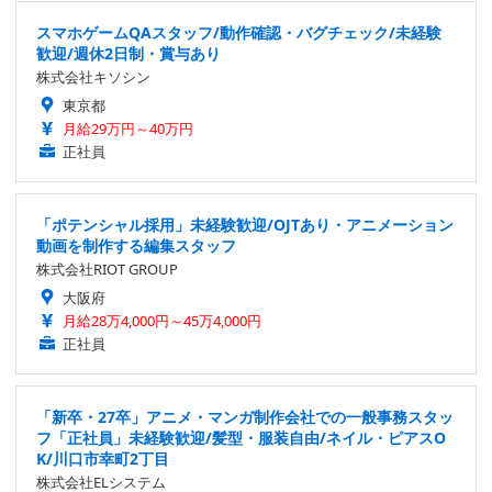
スマホゲームQAスタッフ/動作確認・バグチェック/未経験
歓迎/週休2日制・賞与あり
株式会社キソシン
東京都
月給29万円～40万円
正社員
「ポテンシャル採用」未経験歓迎/OJTあり・アニメーション
動画を制作する編集スタッフ
株式会社RIOT GROUP
大阪府
月給28万4,000円～45万4,000円
正社員
「新卒・27卒」アニメ・マンガ制作会社での一般事務スタッ
フ「正社員」未経験歓迎/髪型・服装自由/ネイル・ピアスO
K/川口市幸町2丁目
株式会社ELシステム