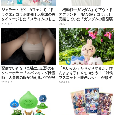
ジェラート ピケ カフェにて『ド
「機動戦士ガンダム」がアウトド
ラクエ』コラボ開催！天空城の雲
アブランド「NANGA」コラボ！
をイメージした「スライムのもこ
完売していた「ガンダムの盾型寝
もこ天空クレープ」などを提供
袋」も2次受注開始
2026.8.7
2026.8.7
配信でいきなり全裸に…話題のセ
「ちいかわ」たちがさすまた、び
クシーホラー『スパンキング除霊
んよよを手に立ち向かう！「討伐
師』人妻霊の服が消えるバグが発
マスコット～映画ver.～」が順次
生。「丸裸になる現象を泣きなが
展開
2026.8.6
2026.8.9
ら修正しました」と現在はアプデ
済み