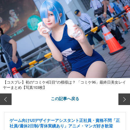
【コスプレ】初の“コミケ4日目”の模様は？ 「コミケ96」最終日美女レイ
ヤーまとめ【写真103枚】
この記事へ戻る
ゲーム向けUIデザイナーアシスタント正社員・資格不問「正
社員/週休2日制/育休実績あり」アニメ・マンガ好き歓迎