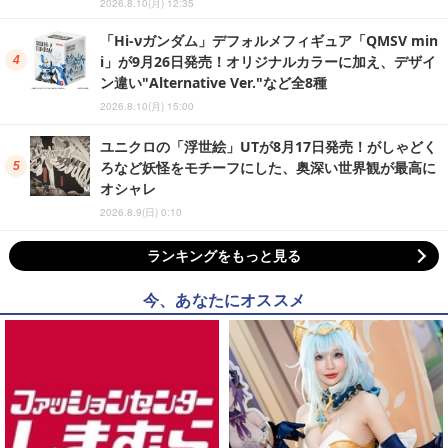
2026.8.10(月) 12:35
「Hi-νガンダム」デフォルメフィギュア「QMSV min
i」が9月26日発売！オリジナルカラーに加え、デザイ
ン違い"Alternative Ver."など全8種
2026.8.10(月) 15:00
ユニクロの「浮世絵」UTが8月17日発売！がしゃどく
ろなど妖怪をモチーフにした、奥深い世界観が最高に
オシャレ
2026.8.9(日) 0:10
ランキングをもっと見る
今、あなたにオススメ