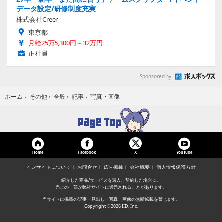
データ設定/研修制度充実
株式会社Creer
東京都
月給25万5,300円～32万円
正社員
Sponsored by
写真・画像
ホーム
›
その他
›
全般
›
記事
›
Home
Facebook
YouTube
X
インサイドについて
お問合せ
広告掲載
会社概要
個人情報保護方針
紹介した商品/サービスを購入、契約した場合に、
売上の一部が弊社サイトに還元されることがあります。
当サイトに掲載の記事・見出し・写真・画像の無断転載を禁じます。
Copyright © 2026 IID, Inc.