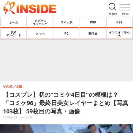
search
menu
アクセス
ホーム
スイッチ
PS5
PS4
ランキング
読者
インサイドちゃ
スマホ
PC
配信者
アンケート
ん
その他
全般
【コスプレ】初の“コミケ4日目”の模様は？
「コミケ96」最終日美女レイヤーまとめ【写真
103枚】 59枚目の写真・画像
2019.8.13 Tue 19:00