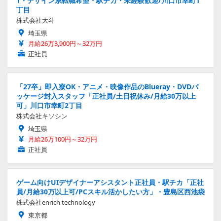
T・デザイン系転職希望・駅チカ・未経験歓迎/川口市幸町1
丁目
株式会社大斗
埼玉県
月給26万3,900円～32万円
正社員
「27卒」即入寮OK・アニメ・映像作品のBlueray・DVDパ
ッケージ封入スタッフ「正社員/土日祝休み/月給30万以上
可」川口市幸町2丁目
株式会社キソシン
埼玉県
月給26万100円～32万円
正社員
ゲーム向けUIデザイナーアシスタント正社員・駅チカ「正社
員/月給30万以上可/PCスキル活かしたい方」・豊島区西池袋
株式会社enrich technology
東京都