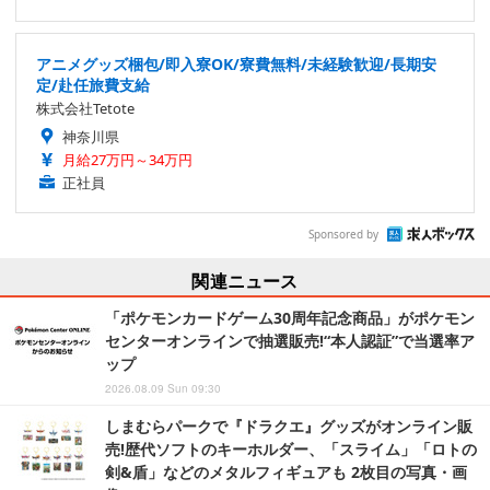
アニメグッズ梱包/即入寮OK/寮費無料/未経験歓迎/長期安
定/赴任旅費支給
株式会社Tetote
神奈川県
月給27万円～34万円
正社員
Sponsored by
関連ニュース
「ポケモンカードゲーム30周年記念商品」がポケモン
センターオンラインで抽選販売!“本人認証”で当選率ア
ップ
2026.08.09 Sun 09:30
しまむらパークで『ドラクエ』グッズがオンライン販
売!歴代ソフトのキーホルダー、「スライム」「ロトの
剣&盾」などのメタルフィギュアも 2枚目の写真・画