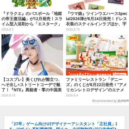
『ドラクエ』のバスボール「地獄
『ウマ娘』ツインウエハースSpec
の帝王復活編」が12月発売！スラ
ial2026弾が8月24日発売！ドレス
イム型入浴剤から「エスターク」
衣装のスティルインラブほか、宇
「デスピサロ」ら6体が飛び出す
宙走娘<コスモピュエラ>など全30
2026.8.5
2026.8.10
種
【コスプレ】美くびれが際立つ、
ファミリーレストラン「デニー
へそ出し×ストリートコーデで魅
ズ」のくじが8月22日発売！“アメ
了！『NTE』異能者・零の中国美
リカンレトロデザイン”のエナメ
女レイヤーが美しすぎた【写真10
ルバッグやTシャツなど、日常使
2026.8.10
2026.8.4
枚】
いできるグッズを用意
Recommended by
「27卒」ゲーム向けUIデザイナーアシスタント「正社員」I