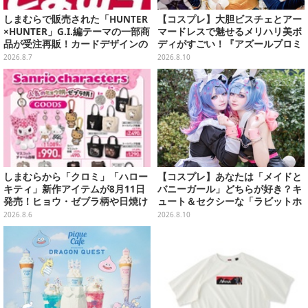
しまむらで販売された「HUNTER
【コスプレ】大胆ビスチェとアー
×HUNTER」G.I.編テーマの一部商
マードレスで魅せるメリハリ美ボ
品が受注再販！カードデザインの
ディがすごい！『アズールプロミ
キーホルダーや、キルアたちのセ
リア』シャルの大きな瞳に見惚れ
2026.8.7
2026.8.10
リフ付ソックスなど
てしまう【写真7枚】
しまむらから「クロミ」「ハロー
【コスプレ】あなたは「メイドと
キティ」新作アイテムが8月11日
バニーガール」どちらが好き？キ
発売！ヒョウ・ゼブラ柄や日焼け
ュート＆セクシーな「ラビットホ
デザインの可愛い雑貨・アパレル
ール」ミク併せの美女レイヤー
2026.8.6
2026.8.10
など多数
【写真15枚】