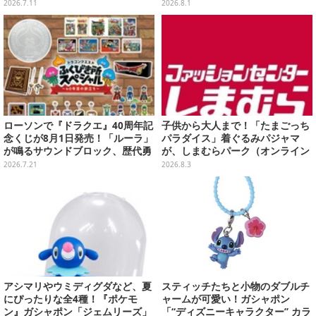
ッグに付けられる「ハチワレ」
ップ
2026.7.11
2026.8.1
「くりまんじゅう」など4種
ローソンで『ドラクエ』40周年記
子供から大人まで！「たまごっち
念くじが8月1日発売！「ルーラ」
パラダイス」着ぐるみパジャマ
が鳴るサウンドブロック、歴代勇
が、しまむらパーク（オンライン
者＆スライムのフィギュアなど、
ストア）にて受注生産
2026.7.21
2026.8.3
シリーズを振り返る景品盛りだく
さん
アシマリやウミディグダなど、夏
スティッチたちと小物のダブルチ
にぴったりな全4種！『ポケモ
ャームが可愛い！ガシャポン
ン』ガシャポン「ジェムリーズ」
「“ディズニーキャラクター” カラ