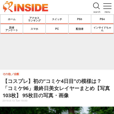
search
menu
アクセス
ホーム
スイッチ
PS5
PS4
ランキング
読者
インサイドちゃ
スマホ
PC
配信者
アンケート
ん
その他
全般
【コスプレ】初の“コミケ4日目”の模様は？
「コミケ96」最終日美女レイヤーまとめ【写真
103枚】 95枚目の写真・画像
2019.8.13 Tue 19:00