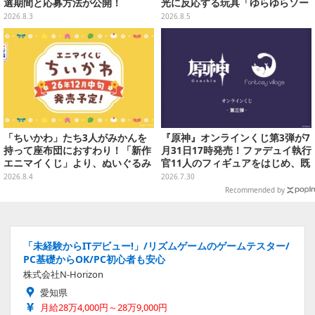
選期間と応募方法が公開！
光に反応する玩具「ゆらゆらソー
ラー」全8種が全国アミューズメ
2026.8.3
2026.8.5
ント施設にて展開
「ちいかわ」たち3人がみかんを
『原神』オンラインくじ第3弾が7
持って座布団におすわり！「新作
月31日17時発売！ファデュイ執行
エニマイくじ」より、ぬいぐるみ
官11人のフィギュアをはじめ、既
画像が初公開
存人気グッズがお得に当たる
2026.8.4
2026.7.30
Recommended by
「未経験からITデビュー!」/リズムゲームのゲームテスター/
PC基礎からOK/PC初心者も安心
株式会社N-Horizon
愛知県
月給28万4,000円～28万9,000円