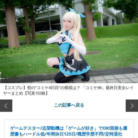
【コスプレ】初の“コミケ4日目”の模様は？ 「コミケ96」最終日美女レイ
ヤーまとめ【写真103枚】
この記事へ戻る
ゲームテスター/志望動機は「ゲームが好き」でOK!面接も履
歴書もハードル低/年間休日125日/職歴学歴不問/定時退社