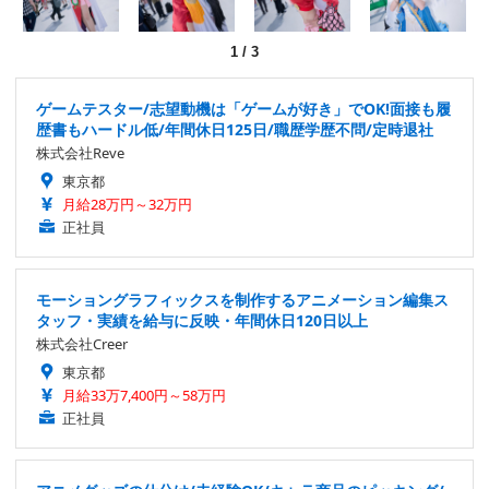
1
/
3
ゲームテスター/志望動機は「ゲームが好き」でOK!面接も履
歴書もハードル低/年間休日125日/職歴学歴不問/定時退社
株式会社Reve
東京都
月給28万円～32万円
正社員
モーショングラフィックスを制作するアニメーション編集ス
タッフ・実績を給与に反映・年間休日120日以上
株式会社Creer
東京都
月給33万7,400円～58万円
正社員