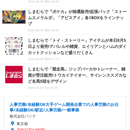
2026.08.05 Wed 08:30
しまむらで『ポケカ』が抽選販売!拡張パック「ストー
ムエメラルダ」「アビスアイ」各1BOXをラインナッ
プ
2026.08.05 Wed 05:00
しまむらで「トイ・ストーリー」アイテムが本日8月5
日より発売!アパレルや雑貨、エイリアンとハムのダイ
カットクッションなど盛りだくさん
2026.08.05 Wed 01:10
しまむらで「競走馬」ジップパーカやトレーナー、雑
貨が受注販売!トウカイテイオー、サイレンススズカな
ど名馬5頭をデザイン
2026.08.04 Tue 05:35
人事労務/未経験OK大手ゲーム開発企業での人事労務のお仕
事/未経験OK/駅近/人事労務/一般事務
株式会社パソナ
東京都
月給32万4,000円～