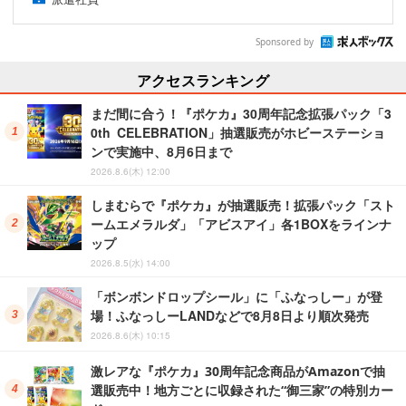
Sponsored by
アクセスランキング
まだ間に合う！『ポケカ』30周年記念拡張パック「3
0th CELEBRATION」抽選販売がホビーステーショ
ンで実施中、8月6日まで
2026.8.6(木) 12:00
しまむらで『ポケカ』が抽選販売！拡張パック「スト
ームエメラルダ」「アビスアイ」各1BOXをラインナ
ップ
2026.8.5(水) 14:00
「ボンボンドロップシール」に「ふなっしー」が登
場！ふなっしーLANDなどで8月8日より順次発売
2026.8.6(木) 10:15
激レアな『ポケカ』30周年記念商品がAmazonで抽
選販売中！地方ごとに収録された“御三家”の特別カー