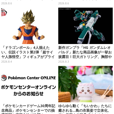
第13弾が8月第5週より発売
フルマルチチャーム」が発売
2026.8.6
2026.8.6
「ドラゴンボール」4人揃えた
新作ガンプラ「HG ガンダムレオ
い、伝説イラスト第2弾「超サイ
パルド」新たな商品画像が一挙お
ヤ人孫悟空」フィギュアがプライ
披露目！巨大ガトリング、胸部や
ズ展開！ビッグサイズの「筋斗
肩武装のハッチ展開までたっぷり
2026.8.4
2026.8.3
雲」エアぐるみも
11枚
「ポケモンカードゲーム30周年記
ゆらゆら動く「ちいかわ」たちに
念商品」ポケモンセンターでの抽
癒される…島の衣装姿で立体化、