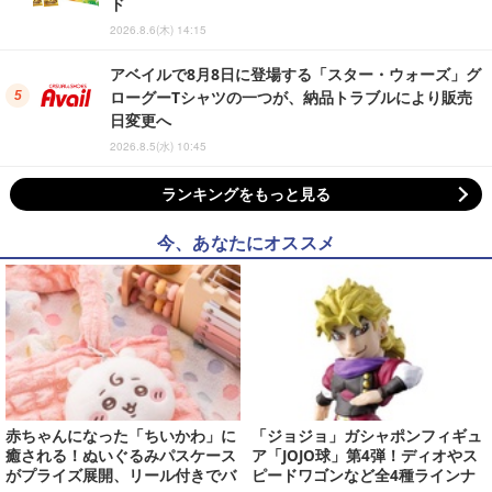
ド
2026.8.6(木) 14:15
アベイルで8月8日に登場する「スター・ウォーズ」グ
ローグーTシャツの一つが、納品トラブルにより販売
日変更へ
2026.8.5(水) 10:45
ランキングをもっと見る
今、あなたにオススメ
赤ちゃんになった「ちいかわ」に
「ジョジョ」ガシャポンフィギュ
癒される！ぬいぐるみパスケース
ア「JOJO球」第4弾！ディオやス
がプライズ展開、リール付きでバ
ピードワゴンなど全4種ラインナ