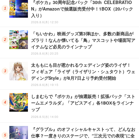
『ポケカ』30周年記念パック「30th CELEBRATIO
N」がAmazonで抽選販売受付中！1BOX（20パック
入り）
2026.8.6(木) 12:30
「ちいかわ」映画グッズ第3弾ほか、多数の新商品が
ズラリ！なんか懐いてる「鳥」マスコットや場面写ア
イテムなど必見のラインナップ
2026.8.6(木) 20:25
太ももにも目が惹かれるウェディング姿のライザ！
フィギュア「ライザ（ライザリン・シュタウト）ウェ
ディングStyle」が8月7日より予約受付開始
2026.8.6(木) 19:15
しまむらで『ポケカ』が抽選販売！拡張パック「スト
ームエメラルダ」「アビスアイ」各1BOXをラインナ
ップ
2026.8.5(水) 14:00
『グラブル』のオフィシャルキャストって、どんなお
仕事？一度きりのステージで、“三次元での表現”に全