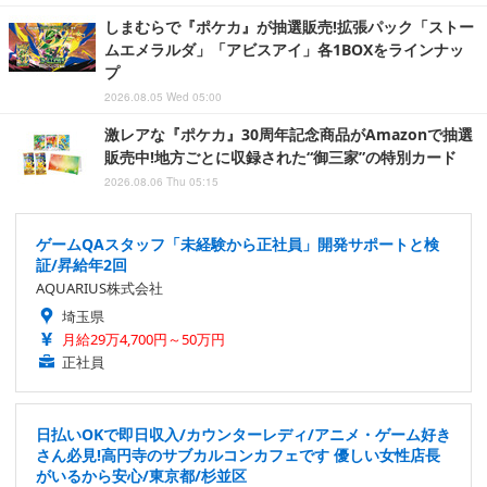
しまむらで『ポケカ』が抽選販売!拡張パック「ストー
ムエメラルダ」「アビスアイ」各1BOXをラインナッ
プ
2026.08.05 Wed 05:00
激レアな『ポケカ』30周年記念商品がAmazonで抽選
販売中!地方ごとに収録された“御三家”の特別カード
2026.08.06 Thu 05:15
ゲームQAスタッフ「未経験から正社員」開発サポートと検
証/昇給年2回
AQUARIUS株式会社
埼玉県
月給29万4,700円～50万円
正社員
日払いOKで即日収入/カウンターレディ/アニメ・ゲーム好き
さん必見!高円寺のサブカルコンカフェです 優しい女性店長
がいるから安心/東京都/杉並区