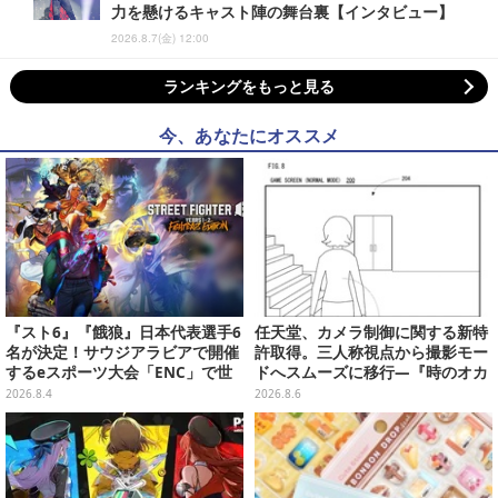
力を懸けるキャスト陣の舞台裏【インタビュー】
2026.8.7(金) 12:00
ランキングをもっと見る
今、あなたにオススメ
『スト6』『餓狼』日本代表選手6
任天堂、カメラ制御に関する新特
名が決定！サウジアラビアで開催
許取得。三人称視点から撮影モー
するeスポーツ大会「ENC」で世
ドへスムーズに移行―『時のオカ
界に挑む
リナ』リメイク版との関連を推測
2026.8.4
2026.8.6
する声も