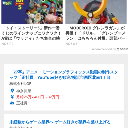
「トイ・ストーリー5」新作一番
「MODEROID グレンラガン」が
くじのラインナップにワクワク！
再販！「ドリル」「グレンブーメ
A賞は「ウッディ」たち集合の映
ラン」はもちろん付属、頭部パー
画記念フィギュア
ツを組み替えると「ラガン」も再
2026.7.9
2026.8.6
現可能
Recommended by
「27卒」アニメ・モーショングラフィックス動画の制作スタ
ッフ「正社員」YouTube好き歓迎/横浜市西区北幸1丁目
株式会社LOP
神奈川県
月給25万7,400円～32万円
正社員
未経験からゲーム業界へ!ゲーム好きが業界を盛り上げる