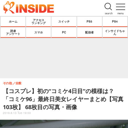
search
menu
アクセス
ホーム
スイッチ
PS5
PS4
ランキング
読者
インサイドちゃ
スマホ
PC
配信者
アンケート
ん
その他
全般
【コスプレ】初の“コミケ4日目”の模様は？
「コミケ96」最終日美女レイヤーまとめ【写真
103枚】 68枚目の写真・画像
2019.8.13 Tue 19:00