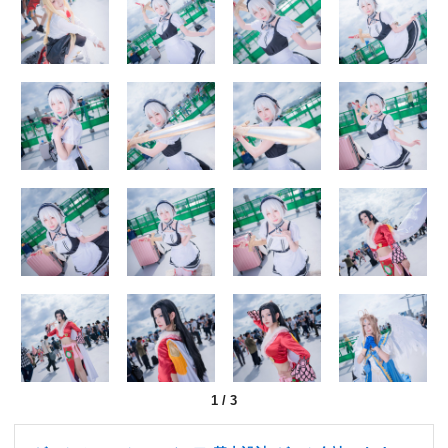
1
/
3