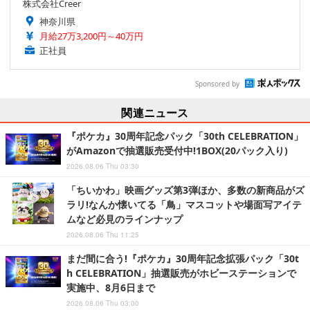
株式会社Creer
神奈川県
月給27万3,200円～40万円
正社員
Sponsored by
関連ニュース
『ポケカ』30周年記念パック「30th CELEBRATION」
がAmazonで抽選販売受付中!1BOX(20パック入り)
2026.08.06 Thu 03:30
「ちいかわ」映画グッズ第3弾ほか、多数の新商品がズ
ラリ!なんか懐いてる「鳥」マスコットや場面写アイテ
ムなど必見のラインナップ
2026.08.06 Thu 11:25
まだ間に合う!『ポケカ』30周年記念拡張パック「30t
h CELEBRATION」抽選販売がホビーステーションで
実施中、8月6日まで
2026.08.06 Thu 03:00