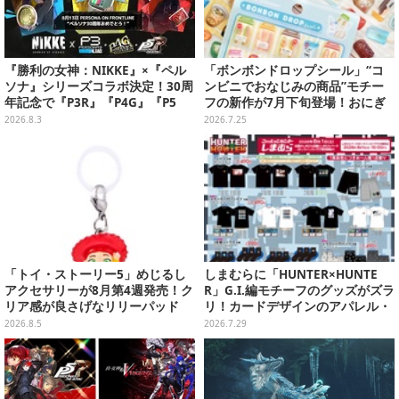
『勝利の女神：NIKKE』×『ペル
「ボンボンドロップシール」“コ
ソナ』シリーズコラボ決定！30周
ンビニでおなじみの商品”モチー
年記念で『P3R』『P4G』『P5
フの新作が7月下旬登場！おにぎ
R』の3作品参戦
り＆お弁当、ホットスナックなど
2026.8.3
2026.7.25
全4柄
「トイ・ストーリー5」めじるし
しまむらに「HUNTER×HUNTE
アクセサリーが8月第4週発売！ク
R」G.I.編モチーフのグッズがズラ
リア感が良さげなリリーパッド
リ！カードデザインのアパレル・
や、ジェシーなど全5種ラインナ
雑貨、ゴレイヌの「オレが3人分
2026.8.5
2026.7.29
ップ
になる…」も