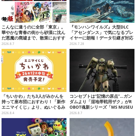
こんなに違うのに全部「東京」。
『モンハンワイルズ』大型DLC
華やかな青春の街から砂漠に沈ん
「アセンダンス」で気になるプレ
だ悪魔の廃墟まで、散策におすす
イヤーに朗報！データ引継ぎ対応
め東京ゲーム5選【特集】
の「序盤体験版」が配信決定
2026.8.7
2026.7.28
「ちいかわ」たち3人がみかんを
コンセプトは“記憶の原点”…ガン
持って座布団におすわり！「新作
ダムより「湿地帯戦用ザク」がR
エニマイくじ」より、ぬいぐるみ
OBOT魂新シリーズ「MS MUSEU
画像が初公開
M」で商品化！博物館イメージの
2026.8.4
2026.8.7
ベースも注目