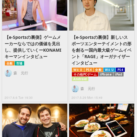
【e-Sportsの裏側】ゲームメ
【e-Sportsの裏側】新しいス
ーカーならではの価値を見出
ポーツエンターテイメントの形
し、提供していくーKONAMI
を創るー国内最大級ゲームイベ
キーマンインタビュー
ント「RAGE」オーガナイザー
インタビュー
全般
市場
Wii U
PS4
全般
Wii U
PS4
森 元行
その他PCゲーム
iPhone
iPad
Android
森 元行
2017.6.6 Tue 19:30
2017.5.29 Mon 15:49