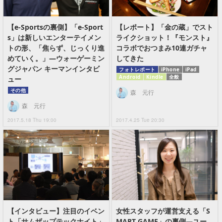
【e-Sportsの裏側】「e-Sport
【レポート】「金の蔵」でスト
s」は新しいエンターテイメン
ライクショット！『モンスト』
トの形、「焦らず、じっくり進
コラボでおつまみ10連ガチャ
めていく。」―ウォーゲーミン
してきた
グジャパン キーマンインタビ
フォトレポート
iPhone
iPad
Android
Kindle
全般
ュー
その他
森 元行
森 元行
2017.5.18 Thu 19:00
2017.4.25 Tue 20:30
【インタビュー】注目のイベン
女性スタッフが運営支える「S
ト「サムザップテックナイト」
MART GAME」の裏側―ユー