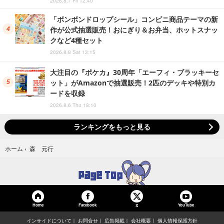
2026.8.7 Fri 12:40
「ボンボンドロップシール」コンビニ商品テーマの新
作が公式抽選販売！おにぎり＆お弁当、ホットスナッ
クなど4種セット
2026.8.8 Sat 13:15
大注目の『ポケカ』30周年「エーフィ・ブラッキーセ
ット」がAmazonで抽選販売！2匹のデッキや特別カ
ードを収録
2026.8.6 Thu 18:10
ランキングをもっと見る
森 元行
ホーム
›
Home
Facebook
YouTube
X
インサイドについて
お問合せ
広告掲載
会社概要
個人情報保護方針