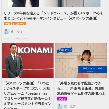
リリース8年目を迎える『シャドウバース』が描くeスポーツの未
来とはーCygamesキーマンインタビュー【eスポーツの裏側】
特集
eスポーツ
森 元行
2024.4.17 Wed 12:00
【eスポーツの裏側】「FPSだ
「終電を気にせず配信ができ
けがeスポーツではない」元祖
る…！」声優 相良茉優、3日間
リズムゲーム『beatmania』
連続徹夜ゲーム配信の裏側とは
プロリーグ運営者が語るーコナ
アニメ
ミアミューズメント担当者イン
森 元行
タビュー