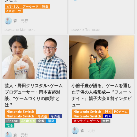
ビジネス
アーケード
特集
eスポーツ
森 元行
2024.3.18 Mon 19:40
2022.4.5 Tue 18:30
芸人・野田クリスタル×ゲーム
小籔千豊が語る、ゲームを通し
プロデューサー・岡本吉起対
た子供の人格形成―『フォート
談、“ゲームづくりの鉄則”と
ナイト』親子大会直前インタビ
は？
ュー
Nintendo Switch
Nintendo Switch
PS4
PCゲーム
Nintendo Switch
その他
その他
Nintendo Switch
PS4
iPhone
Android
全般
開発
オンラインゲーム
全般
市場
森 元行
森 元行