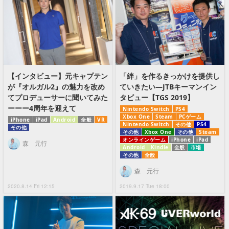
【インタビュー】元キャプテン
「絆」を作るきっかけを提供し
が『オルガル2』の魅力を改め
ていきたい―JTBキーマンイン
てプロデューサーに聞いてみた
タビュー【TGS 2019】
ーーー4周年を迎えて
Nintendo Switch
PS4
Xbox One
Steam
PCゲーム
iPhone
iPad
Android
全般
VR
Nintendo Switch
その他
PS4
その他
その他
Xbox One
その他
Steam
オンラインゲーム
iPhone
iPad
森 元行
Android
Kindle
全般
市場
その他
全般
森 元行
2020.8.14 Fri 12:15
2019.9.17 Tue 18:00