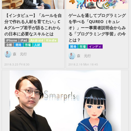
【インタビュー】「ルールを自
ゲームを通してプログラミング
分で作れる人材を育てたい」C
を学べる「QUREO（キュレ
Aグループ若手が語るこれから
オ）」ーー事業者説明会からみ
の日本に必要なスキルとは
る「プログラミング学習」の今
とは？
iPhone
iPad
Android
Kindle
全般
開発
市場
人材
開発
市場
インディ
森 元行
森 元行
2018.3.23 Fri 8:30
2018.2.19 Mon 19:45