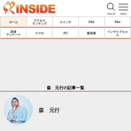
search
menu
アクセス
ホーム
スイッチ
PS5
PS4
ランキング
読者
インサイドちゃ
スマホ
PC
配信者
アンケート
ん
森 元行の記事一覧
森 元行