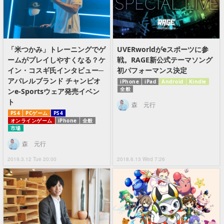
「米つかみ」トレーニングでゲ
UVERworldがeスポーツに参
ームがプレイしやすくなる？ケ
戦。RAGE新公式テーマソング
イン・コスギ氏インタビュー─
初パフォーマンス決定
アパレルブランド チャンピオ
iPhone
iPad
Android
Kindle
全般
ンe-Sportsウェア発売イベン
ト
森 元行
PS4
PCゲーム
PS4
オンラインゲーム
iPhone
全般
市場
森 元行
2019.3.12 Tue 20:00
2018.6.13 Wed 7:26