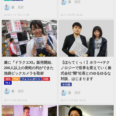
森 元行
森 元行
2018.1.11 Thu 17:30
2017.9.8 Fri 18:30
遂に『ドラクエXI』販売開始、
【ほらてくっ！】ホラー×テク
200人以上の長蛇の列ができた
ノロジーで世界を変えていく株
池袋ビックカメラを取材
式会社“闇”社長とのゆるゆるな
対談、はじまります
3DS
PS4
フォトレポート
3DS
PS4
その他
森 元行
森 元行
2017.7.29 Sat 8:30
2017.7.15 Sat 19:00