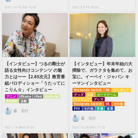
2021.10.16 Sat 12:00
2021.3.5 Fri 18:30
【インタビュー】つるの剛士が
【インタビュー】年末年始の大
語る女性向けコンテンツ の魅
掃除で、ガラクタを集めて、お
力とはーー【2.85次元】教育番
宝に。イーベイ・ジャパン キ
組パロディショー「うたってに
ーマンインタビュー
こりん☆」インタビュー
Nintendo Switch
DS
フィギュア
グッズ
玩具
カードゲーム
アニメ
iPhone
iPad
Android
フィギュア
グッズ
Kindle
全般
Nintendo Switch
DS
その他
PSV
その他
市場
流通
森 元行
森 元行
2021.1.6 Wed 15:30
2020.12.28 Mon 17:30