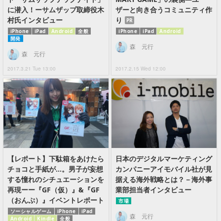
に潜入！ーサムザップ取締役木
ザーと向き合うコミュニティ作
村氏インタビュー
り
PR
iPhone
iPad
Android
全般
iPhone
iPad
Android
開発
森 元行
森 元行
2017.3.21 Tue 13:00
2017.2.15 Wed 12:00
【レポート】下駄箱をあけたら
日本のデジタルマーケティング
チョコと手紙が…。男子が妄想
カンパニーアイモバイル社が見
する憧れのシチュエーションを
据える海外戦略とは？－海外事
再現ーー『GF（仮）』&『GF
業部担当者インタビュー
（おんぷ）』イベントレポート
市場
ソーシャルゲーム
iPhone
iPad
森 元行
Android
Kindle
全般