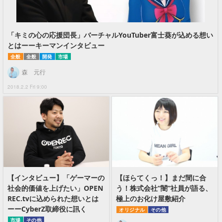
「キミの心の応援団長」バーチャルYouTuber富士葵が込める想い
とはーーキーマンインタビュー
全般
全般
開発
市場
森 元行
2018.2.2 Fri 9:00
【インタビュー】「ゲーマーの
【ほらてくっ！】まだ間に合
社会的価値を上げたい」OPEN
う！株式会社“闇”社員が語る、
REC.tvに込められた想いとは
極上のお化け屋敷紹介
ーーCyberZ取締役に訊く
オリジナル
その他
市場
その他