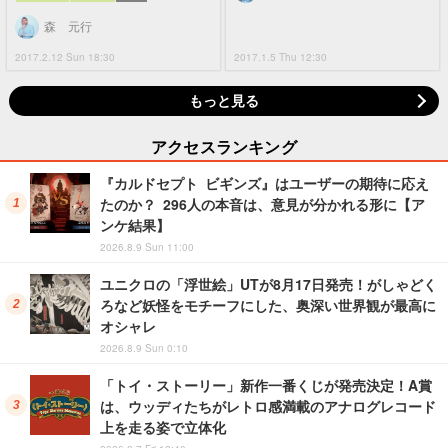
森 元行
2017.2.12 Sun 18:30
2017.1.5 Thu 12:30
もっと見る
アクセスランキング
『カルドセプト ビギンズ』はユーザーの期待に応え
たのか？ 296人の本音は、意見が分かれる形に【ア
ンケ結果】
2026.8.9 Sun 11:00
ユニクロの「浮世絵」UTが8月17日発売！がしゃどく
ろなど妖怪をモチーフにした、奥深い世界観が最高に
オシャレ
2026.8.9 Sun 0:10
「トイ・ストーリー」新作一番くじが発売決定！A賞
は、ウッディたちがレトロ感満載のアナログレコード
上を走る姿で立体化