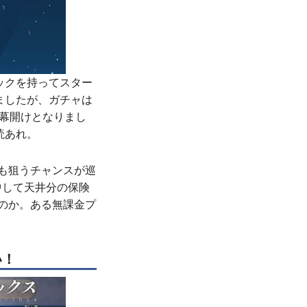
ックを持ってスター
ましたが、ガチャは
い幕開けとなりまし
読あれ。
も狙うチャンスが巡
中して天井分の保険
のか。ある無課金プ
い！