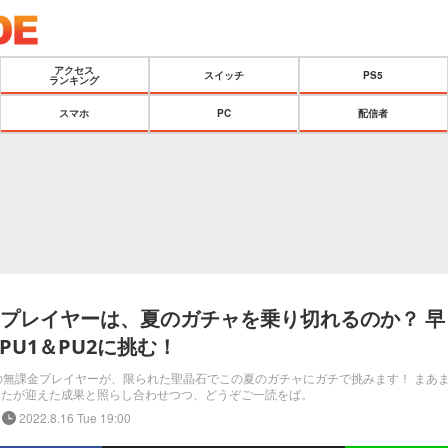
アクセス
スイッチ
PS5
ランキング
スマホ
PC
配信者
金プレイヤーは、夏のガチャを乗り切れるのか？ 早
PU1＆PU2に挑む！
の無課金プレイヤーが、限られた聖晶石でこの夏のガチャにガチで挑みます！ まあ
あなたが迎えた成果と照らし合わせつつ、どうぞご一読をば。
2022.8.16 Tue 19:00