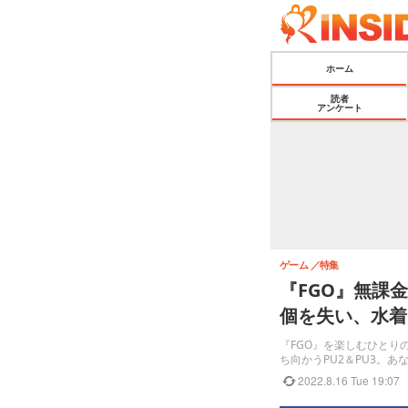
ホーム
読者
アンケート
ゲーム
特集
『FGO』無課
個を失い、水着
『FGO』を楽しむひとり
ち向かうPU2＆PU3。
2022.8.16 Tue 19:07