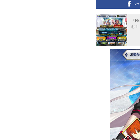
シェ
『F
む！