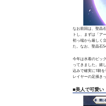
なお前回は、聖晶石
トし、まずは「ア
初っ端から厳しく立
た。なお、聖晶石5
今年は水着のピッ
ってきました。嬉
込みで確実に1騎
レイヤーの足掻き
■美人で可愛い