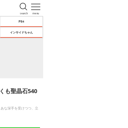
search
menu
PS4
インサイドちゃん
くも聖晶石540
まあな深手を受けつつ、立