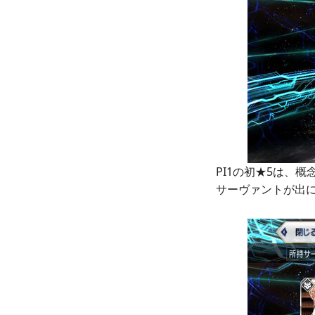
PI1の初★5は、
サーヴァントが出