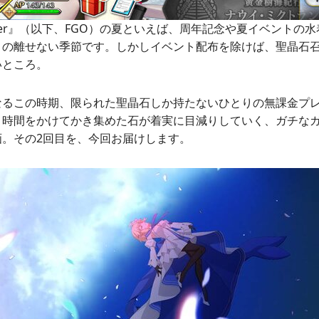
d Order』（以下、FGO）の夏といえば、周年記念や夏イベント
目の離せない季節です。しかしイベント配布を除けば、聖晶石
いところ。
なるこの時期、限られた聖晶石しか持たないひとりの無課金プ
。時間をかけてかき集めた石が着実に目減りしていく、ガチな
画。その2回目を、今回お届けします。