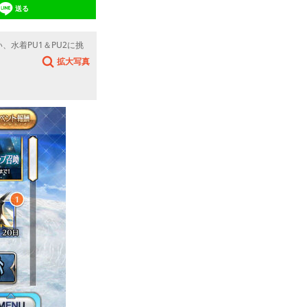
送る
、水着PU1＆PU2に挑
拡大写真