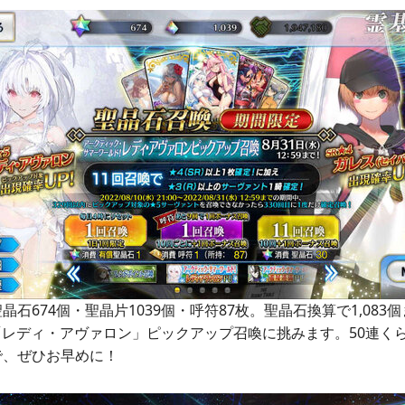
石674個・聖晶片1039個・呼符87枚。聖晶石換算で1,083
「レディ・アヴァロン」ピックアップ召喚に挑みます。50連く
で、ぜひお早めに！