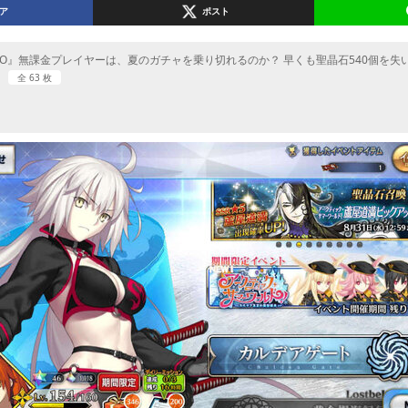
ア
ポスト
GO』無課金プレイヤーは、夏のガチャを乗り切れるのか？ 早くも聖晶石540個を失い
全 63 枚