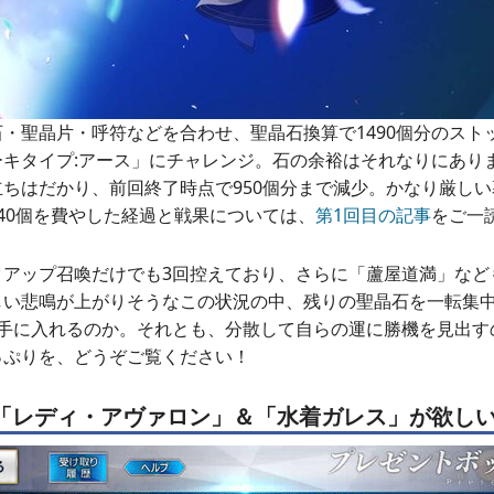
・聖晶片・呼符などを合わせ、聖晶石換算で1490個分のスト
ーキタイプ:アース」にチャレンジ。石の余裕はそれなりにあり
ちはだかり、前回終了時点で950個分まで減少。かなり厳し
40個を費やした経過と戦果については、
第1回目の記事
をご一
クアップ召喚だけでも3回控えており、さらに「蘆屋道満」など
しい悲鳴が上がりそうなこの状況の中、残りの聖晶石を一転集
を手に入れるのか。それとも、分散して自らの運に勝機を見出す
っぷりを、どうぞご覧ください！
「レディ・アヴァロン」＆「水着ガレス」が欲し