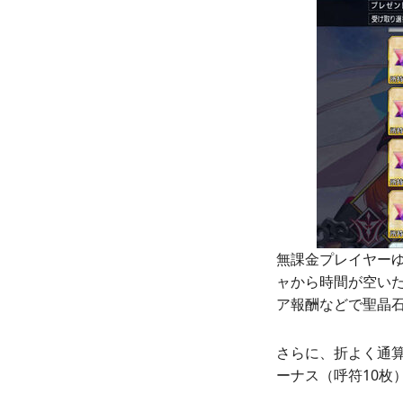
無課金プレイヤー
ャから時間が空い
ア報酬などで聖晶
さらに、折よく通算
ーナス（呼符10枚