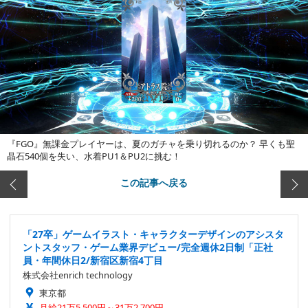
『FGO』無課金プレイヤーは、夏のガチャを乗り切れるのか？ 早くも聖
晶石540個を失い、水着PU1＆PU2に挑む！
この記事へ戻る
「27卒」ゲームイラスト・キャラクターデザインのアシスタ
ントスタッフ・ゲーム業界デビュー/完全週休2日制「正社
員・年間休日2/新宿区新宿4丁目
株式会社enrich technology
東京都
月給21万5,500円～31万2,700円