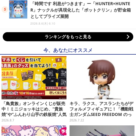
「時間です 利息がつきます」ー「HUNTER×HUNTE
R」ナックルが具現化した「ポットクリン」が貯金箱
としてプライズ展開
2026.8.6(木) 6:10
ランキングをもっと見る
今、あなたにオススメ
「鳥貴族」オンラインくじが販売
キラ、ラクス、アスランたちがデ
中！ミニジョッキはじめ、“貴族
フォルメフィギュアに！「機動戦
焼”や”ふんわり山芋の鉄板焼”人気
士ガンダムSEED FREEDOM のっ
メニューTシャツなどラインナッ
かるんです♪」予約締切間近
2026.8.7
2026.7.22
プ