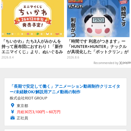
「ちいかわ」たち3人がみかんを
「時間です 利息がつきます」ー
持って座布団におすわり！「新作
「HUNTER×HUNTER」ナックル
エニマイくじ」より、ぬいぐるみ
が具現化した「ポットクリン」が
画像が初公開
貯金箱としてプライズ展開
2026.8.4
2026.8.6
Recommended by
「長期で安定して働く」アニメーション動画制作クリエイタ
ー/未経験OK/解説用アニメ動画の制作
株式会社RIOT GROUP
東京都
月給30万3,100円～60万円
正社員