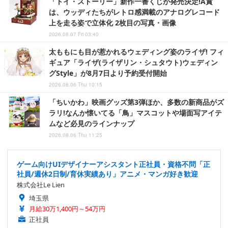
「トイ・ストーリー」新作一番くじが発売決定!A賞
は、ウッディたちがレトロ感満載のアナログレコード
上を走る姿で立体化 2枚目の写真・画像
2026.08.07 Fri 03:40
太ももにも目が惹かれるウェディング姿のライザ! フィ
ギュア「ライザ(ライザリン・シュタウト)ウェディン
グStyle」が8月7日より予約受付開始
2026.08.06 Thu 10:15
「ちいかわ」映画グッズ第3弾ほか、多数の新商品がズ
ラリ!なんか懐いてる「鳥」マスコットや場面写アイテ
ムなど必見のラインナップ
2026.08.06 Thu 11:25
ゲーム向けUIデザイナーアシスタント正社員・資格不問「正
社員/週休2日制/育休実績あり」アニメ・マンガ好き歓迎
株式会社Le Lien
埼玉県
月給30万1,400円～54万円
正社員