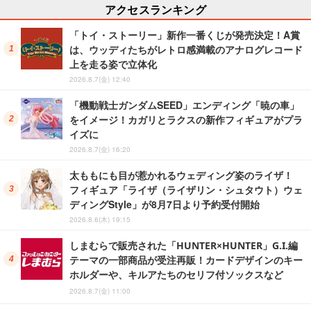
アクセスランキング
「トイ・ストーリー」新作一番くじが発売決定！A賞
は、ウッディたちがレトロ感満載のアナログレコード
上を走る姿で立体化
2026.8.7(金) 12:40
「機動戦士ガンダムSEED」エンディング「暁の車」
をイメージ！カガリとラクスの新作フィギュアがプラ
イズに
2026.8.7(金) 16:20
太ももにも目が惹かれるウェディング姿のライザ！
フィギュア「ライザ（ライザリン・シュタウト）ウェ
ディングStyle」が8月7日より予約受付開始
2026.8.6(木) 19:15
しまむらで販売された「HUNTER×HUNTER」G.I.編
テーマの一部商品が受注再販！カードデザインのキー
ホルダーや、キルアたちのセリフ付ソックスなど
2026.8.7(金) 11:00