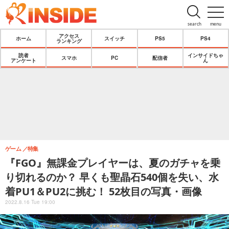
search
menu
アクセス
ホーム
スイッチ
PS5
PS4
ランキング
読者
インサイドちゃ
スマホ
PC
配信者
アンケート
ん
ゲーム
特集
『FGO』無課金プレイヤーは、夏のガチャを乗
り切れるのか？ 早くも聖晶石540個を失い、水
着PU1＆PU2に挑む！ 52枚目の写真・画像
2022.8.16 Tue 19:00