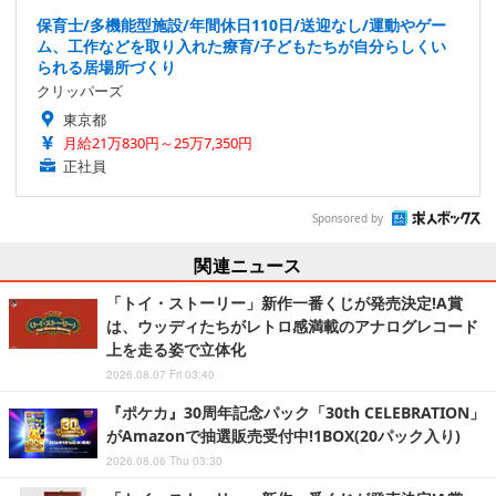
保育士/多機能型施設/年間休日110日/送迎なし/運動やゲー
ム、工作などを取り入れた療育/子どもたちが自分らしくい
られる居場所づくり
クリッパーズ
東京都
月給21万830円～25万7,350円
正社員
Sponsored by
関連ニュース
「トイ・ストーリー」新作一番くじが発売決定!A賞
は、ウッディたちがレトロ感満載のアナログレコード
上を走る姿で立体化
2026.08.07 Fri 03:40
『ポケカ』30周年記念パック「30th CELEBRATION」
がAmazonで抽選販売受付中!1BOX(20パック入り)
2026.08.06 Thu 03:30