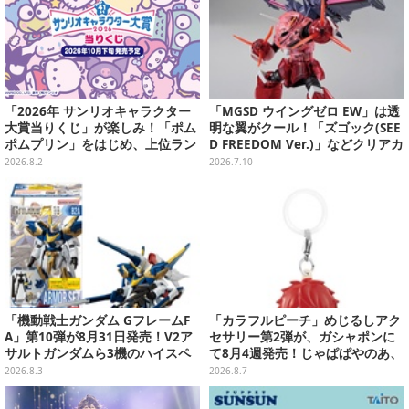
「2026年 サンリオキャラクター
「MGSD ウイングゼロ EW」は透
大賞当りくじ」が楽しみ！「ポム
明な翼がクール！「ズゴック(SEE
ポムプリン」をはじめ、上位ラン
D FREEDOM Ver.)」などクリアカ
クインが登場するスペシャル企画
ラーのガンプラ3商品を一挙チェ
2026.8.2
2026.7.10
ック
「機動戦士ガンダム GフレームF
「カラフルピーチ」めじるしアク
A」第10弾が8月31日発売！V2ア
セサリー第2弾が、ガシャポンに
サルトガンダムら3機のハイスペ
て8月4週発売！じゃぱぱやのあ、
ック可動フィギュア
シヴァたちメンバー11名分ライン
2026.8.3
2026.8.7
ナップ