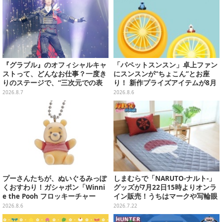
『グラブル』のオフィシャルキャ
「パペットスンスン」卓上ファン
ストって、どんなお仕事？一度き
にスンスンが“ちょこん”とお座
りのステージで、“三次元での表
り！ 新作プライズアイテムが8月
現”に全力を懸けるキャスト陣の
下旬より展開ーオーロラストラッ
2026.8.7
2026.8.6
舞台裏【インタビュー】
プ付きぬいぐるみも可愛い
プーさんたちが、ぬいぐるみっぽ
しまむらで「NARUTO-ナルト-」
くおすわり！ガシャポン「Winni
グッズが7月22日15時よりオンラ
e the Pooh フロッキーチャー
イン販売！うちはマークや写輪眼
ム」ふわふわでどれも可愛い全4
の寝具、枕カバーなど豊富なデザ
2026.8.6
2026.7.22
種
イン