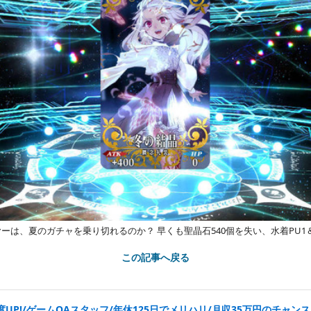
ヤーは、夏のガチャを乗り切れるのか？ 早くも聖晶石540個を失い、水着PU1
この記事へ戻る
UP!/ゲームQAスタッフ/年休125日でメリハリ/月収35万円のチャンス