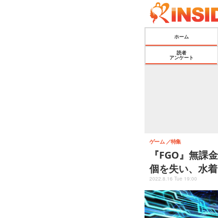
ホーム
読者
アンケート
ゲーム
特集
『FGO』無課
個を失い、水着P
2022.8.16 Tue 19:00