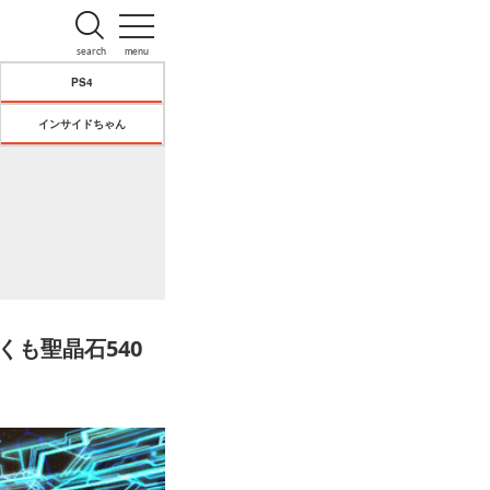
search
menu
PS4
インサイドちゃん
くも聖晶石540