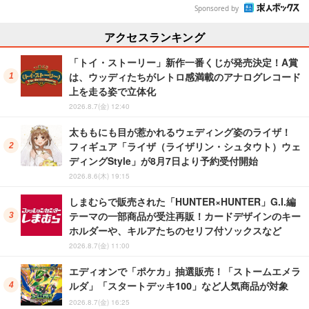
Sponsored by
アクセスランキング
「トイ・ストーリー」新作一番くじが発売決定！A賞
は、ウッディたちがレトロ感満載のアナログレコード
上を走る姿で立体化
2026.8.7(金) 12:40
太ももにも目が惹かれるウェディング姿のライザ！
フィギュア「ライザ（ライザリン・シュタウト）ウェ
ディングStyle」が8月7日より予約受付開始
2026.8.6(木) 19:15
しまむらで販売された「HUNTER×HUNTER」G.I.編
テーマの一部商品が受注再販！カードデザインのキー
ホルダーや、キルアたちのセリフ付ソックスなど
2026.8.7(金) 11:00
エディオンで「ポケカ」抽選販売！「ストームエメラ
ルダ」「スタートデッキ100」など人気商品が対象
2026.8.7(金) 16:25