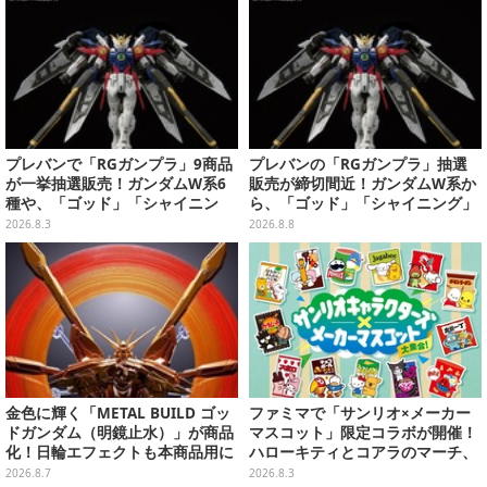
プレバンで「RGガンプラ」9商品
プレバンの「RGガンプラ」抽選
が一挙抽選販売！ガンダムW系6
販売が締切間近！ガンダムW系か
種や、「ゴッド」「シャイニン
ら、「ゴッド」「シャイニング」
グ」も
まで9商品
2026.8.3
2026.8.8
金色に輝く「METAL BUILD ゴッ
ファミマで「サンリオ×メーカー
ドガンダム（明鏡止水）」が商品
マスコット」限定コラボが開催！
化！日輪エフェクトも本商品用に
ハローキティとコアラのマーチ、
刷新した豪華仕様
ハンギョドンと出前坊やなど全26
2026.8.7
2026.8.3