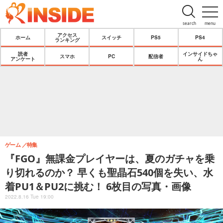
search
menu
アクセス
ホーム
スイッチ
PS5
PS4
ランキング
読者
インサイドちゃ
スマホ
PC
配信者
アンケート
ん
ゲーム
特集
『FGO』無課金プレイヤーは、夏のガチャを乗
り切れるのか？ 早くも聖晶石540個を失い、水
着PU1＆PU2に挑む！ 6枚目の写真・画像
2022.8.16 Tue 19:00