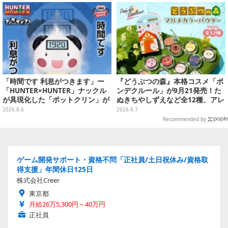
キャラが夢の共演
「時間です 利息がつきます」ー
『どうぶつの森』本格コスメ「ポ
「HUNTER×HUNTER」ナックル
ンデクルール」が9月21発売！た
が具現化した「ポットクリン」が
ぬきちやしずえなど全12種、アレ
貯金箱としてプライズ展開
ンジできるリアクションシールも
2026.8.6
2026.8.7
付属
Recommended by
ゲーム開発サポート・資格不問「正社員/土日祝休み/資格取
得支援」年間休日125日
株式会社Creer
東京都
月給26万5,300円～40万円
正社員