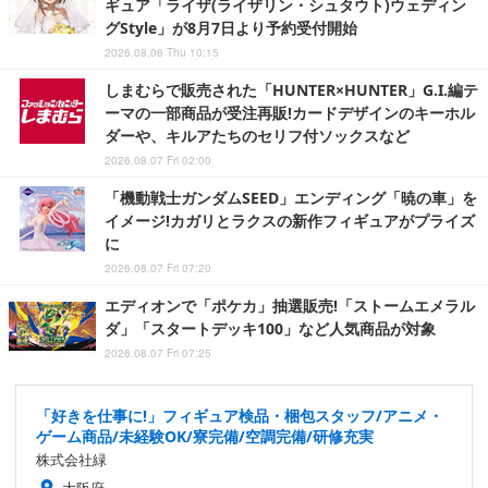
ギュア「ライザ(ライザリン・シュタウト)ウェディン
グStyle」が8月7日より予約受付開始
2026.08.06 Thu 10:15
しまむらで販売された「HUNTER×HUNTER」G.I.編テ
ーマの一部商品が受注再販!カードデザインのキーホル
ダーや、キルアたちのセリフ付ソックスなど
2026.08.07 Fri 02:00
「機動戦士ガンダムSEED」エンディング「暁の車」を
イメージ!カガリとラクスの新作フィギュアがプライズ
に
2026.08.07 Fri 07:20
エディオンで「ポケカ」抽選販売!「ストームエメラル
ダ」「スタートデッキ100」など人気商品が対象
2026.08.07 Fri 07:25
「好きを仕事に!」フィギュア検品・梱包スタッフ/アニメ・
ゲーム商品/未経験OK/寮完備/空調完備/研修充実
株式会社緑