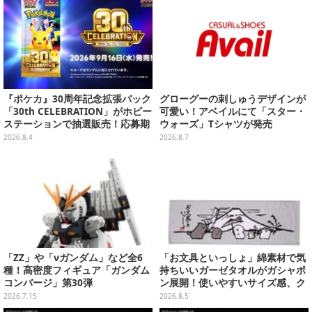
『ポケカ』30周年記念拡張パック
グローグーの刺しゅうデザインが
「30th CELEBRATION」がホビー
可愛い！アベイルにて「スター・
ステーションで抽選販売！応募期
ウォーズ」Tシャツが発売
間は8月6日23時59分まで
2026.8.4
2026.8.7
「ZZ」や「νガンダム」など全6
「お文具といっしょ」綿素材で気
種！高密度フィギュア「ガンダム
持ちいいガーゼタオルがガシャポ
コンバージ」第30弾
ン展開！使いやすいサイズ感、ク
ールな和柄や可愛らしいお寿司な
2026.7.15
2026.8.5
ど全4種