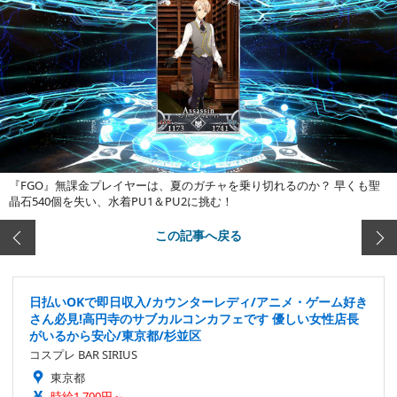
『FGO』無課金プレイヤーは、夏のガチャを乗り切れるのか？ 早くも聖
晶石540個を失い、水着PU1＆PU2に挑む！
この記事へ戻る
日払いOKで即日収入/カウンターレディ/アニメ・ゲーム好き
さん必見!高円寺のサブカルコンカフェです 優しい女性店長
がいるから安心/東京都/杉並区
コスプレ BAR SIRIUS
東京都
時給1,700円～