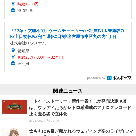
時給1,850円
派遣社員
「27卒・文理不問」ゲームチェッカー/正社員採用/未経験O
K/土日祝休み/完全週休2日制/名古屋市中区丸の内1丁目
株式会社ELシステム
愛知県
月給25万7,800円～32万円
正社員
Sponsored by
関連ニュース
「トイ・ストーリー」新作一番くじが発売決定!A賞
は、ウッディたちがレトロ感満載のアナログレコード
上を走る姿で立体化
2026.08.07 Fri 03:40
太ももにも目が惹かれるウェディング姿のライザ! フィ