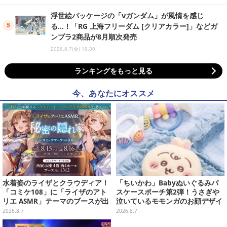
浮世絵パッケージの「νガンダム」が風情を感じ
る…！「RG 上海フリーダム [クリアカラー]」などガ
ンプラ2商品が8月順次発売
2026.8.7(金) 19:30
ランキングをもっと見る
今、あなたにオススメ
水着姿のライザとクラウディア！
「ちいかわ」Babyぬいぐるみパ
「コミケ108」に「ライザのアト
スケースポーチ第2弾！うさぎや
リエ ASMR」テーマのブースが出
泣いているモモンガのお顔デザイ
展ーアクスタや限定“たる”ボイス
ン全4種が8月下旬プライズ展開
2026.8.7
2026.8.7
ASMRカードも