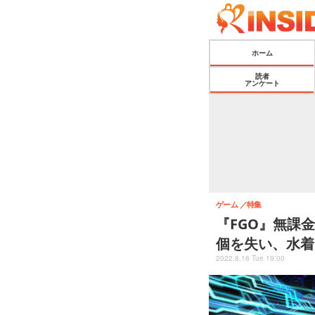
ホーム
読者
アンケート
ゲーム
特集
『FGO』無課
個を失い、水着P
2022.8.16 Tue 19:00