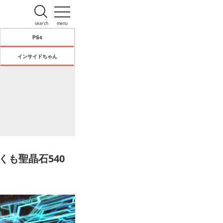
search
menu
PS4
インサイドちゃん
くも聖晶石540