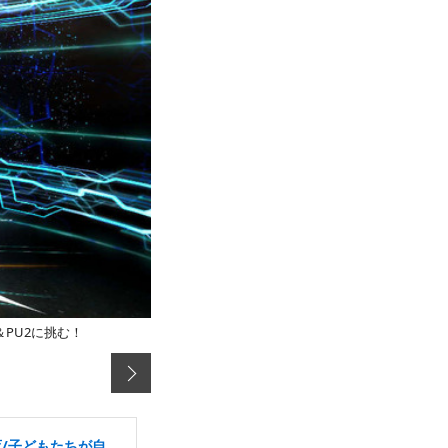
＆PU2に挑む！
育/子どもたちが自