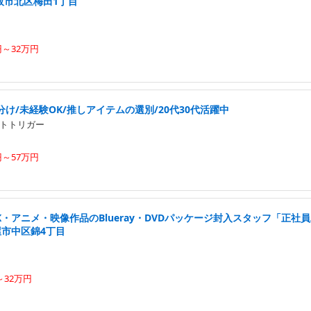
阪市北区梅田1丁目
円～32万円
け/未経験OK/推しアイテムの選別/20代30代活躍中
トトリガー
円～57万円
K・アニメ・映像作品のBlueray・DVDパッケージ封入スタッフ「正社員
屋市中区錦4丁目
～32万円