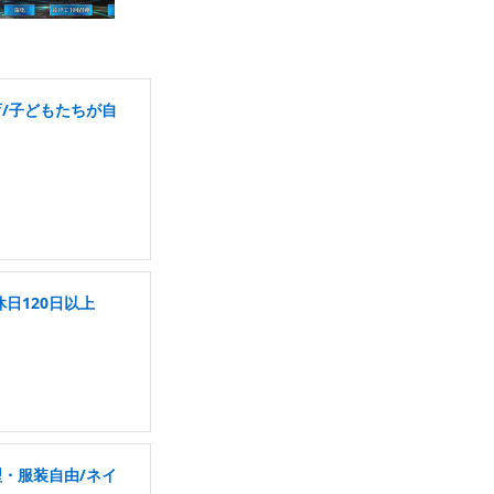
育/子どもたちが自
日120日以上
・服装自由/ネイ