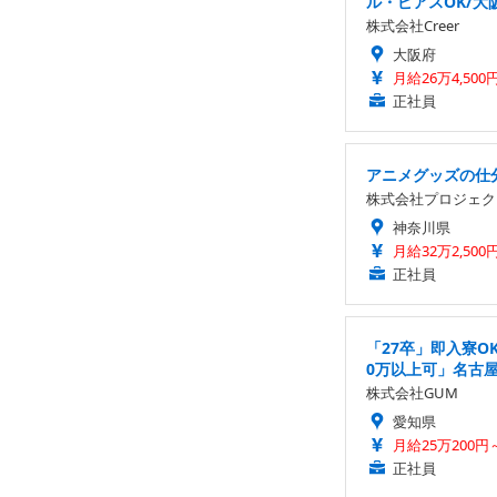
ル・ピアスOK/大
株式会社Creer
大阪府
月給26万4,500
正社員
アニメグッズの仕分
株式会社プロジェク
神奈川県
月給32万2,500
正社員
「27卒」即入寮O
0万以上可」名古
株式会社GUM
愛知県
月給25万200円
正社員