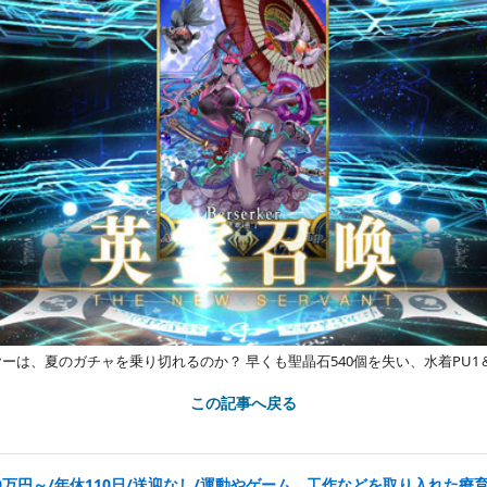
ヤーは、夏のガチャを乗り切れるのか？ 早くも聖晶石540個を失い、水着PU1
この記事へ戻る
0万円～/年休110日/送迎なし/運動やゲーム、工作などを取り入れた療