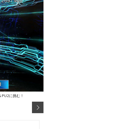
＆PU2に挑む！