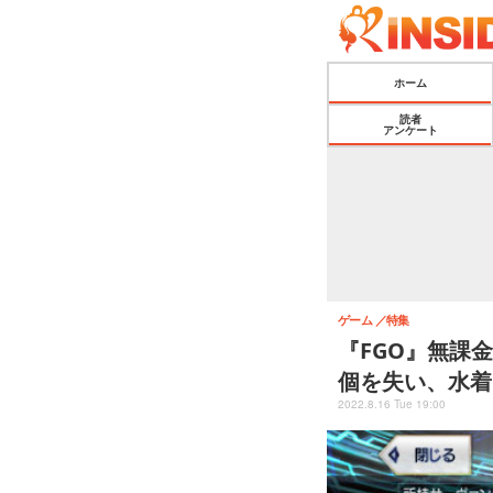
ホーム
読者
アンケート
ゲーム
特集
『FGO』無課
個を失い、水着P
2022.8.16 Tue 19:00