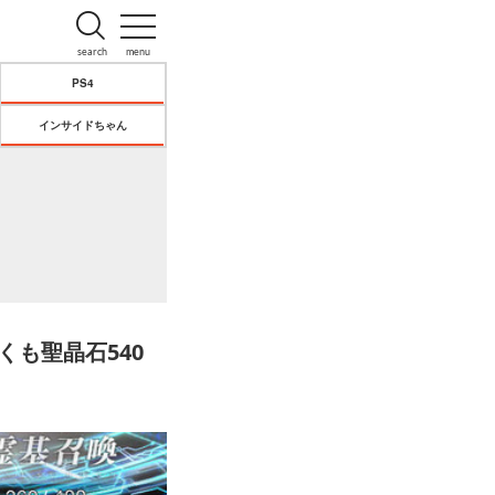
search
menu
PS4
インサイドちゃん
くも聖晶石540