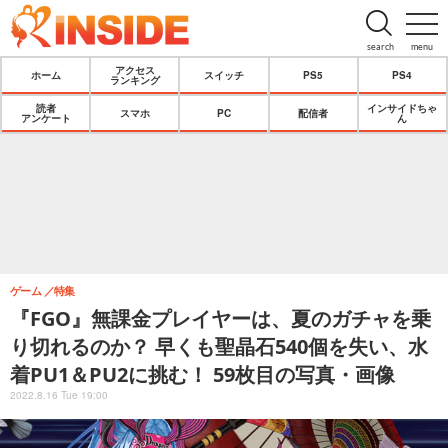
search
menu
アクセス
ホーム
スイッチ
PS5
PS4
ランキング
読者
インサイドちゃ
スマホ
PC
配信者
アンケート
ん
ゲーム
特集
『FGO』無課金プレイヤーは、夏のガチャを乗
り切れるのか？ 早くも聖晶石540個を失い、水
着PU1＆PU2に挑む！ 59枚目の写真・画像
2022.8.16 Tue 19:00