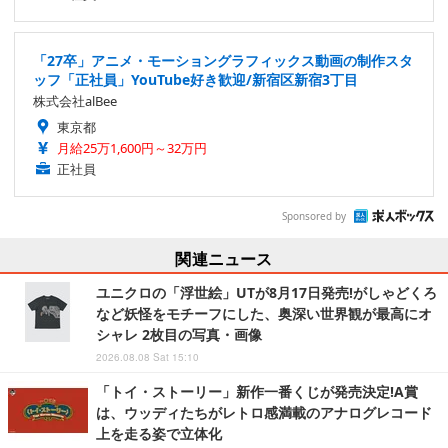
「27卒」アニメ・モーショングラフィックス動画の制作スタ
ッフ「正社員」YouTube好き歓迎/新宿区新宿3丁目
株式会社alBee
東京都
月給25万1,600円～32万円
正社員
Sponsored by
関連ニュース
ユニクロの「浮世絵」UTが8月17日発売!がしゃどくろ
など妖怪をモチーフにした、奥深い世界観が最高にオ
シャレ 2枚目の写真・画像
2026.08.08 Sat 15:10
「トイ・ストーリー」新作一番くじが発売決定!A賞
は、ウッディたちがレトロ感満載のアナログレコード
上を走る姿で立体化