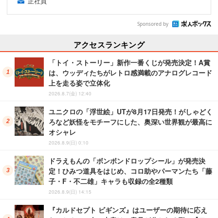
正社員
Sponsored by
アクセスランキング
「トイ・ストーリー」新作一番くじが発売決定！A賞
は、ウッディたちがレトロ感満載のアナログレコード
上を走る姿で立体化
2026.8.7(金) 12:40
ユニクロの「浮世絵」UTが8月17日発売！がしゃどく
ろなど妖怪をモチーフにした、奥深い世界観が最高に
オシャレ
2026.8.9(日) 0:10
ドラえもんの「ボンボンドロップシール」が発売決
定！ひみつ道具をはじめ、コロ助やパーマンたち「藤
子・F・不二雄」キャラも収録の全2種類
2026.8.9(日) 14:15
『カルドセプト ビギンズ』はユーザーの期待に応え