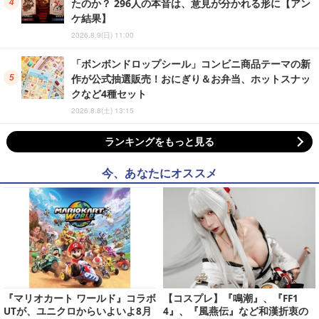
たのか？ 296人の本音は、意見が分かれる形に【アン
ケ結果】
2026.8.9(日) 11:00
「ボンボンドロップシール」コンビニ商品テーマの新
作が公式抽選販売！おにぎり＆お弁当、ホットスナッ
クなど4種セット
2026.8.8(土) 13:15
ランキングをもっと見る
今、あなたにオススメ
『マリオカート ワールド』コラボ
【コスプレ】『鳴潮』、『FF1
UTが、ユニクロからいよいよ8月
4』、『風燕伝』など和漢折衷の