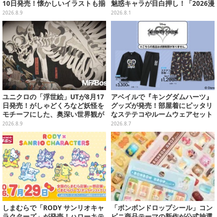
10日発売！懐かしいイラストも揃
魅惑キャラが目白押し！「2026漫
えた全12種類
画博覧会」美麗レイヤー13選【写
2026.8.9
2026.8.1
真39枚】
ユニクロの「浮世絵」UTが8月17
アベイルで『キングダムハーツ』
日発売！がしゃどくろなど妖怪を
グッズが発売！部屋着にピッタリ
モチーフにした、奥深い世界観が
なステテコやルームウェアセット
最高にオシャレ
2026.8.9
2026.8.7
しまむらで「RODY サンリオキャ
「ボンボンドロップシール」コン
ラクターズ」が発売！ハローキテ
ビニ商品テーマの新作が公式抽選