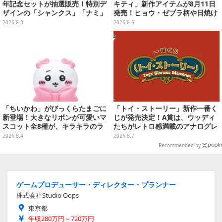
年記念セットが抽選販売！特別デ
キティ」新作アイテムが8月11日
ザインの「シャンクス」「ナミ」
発売！ヒョウ・ゼブラ柄や日焼け
など9枚のプロモカードを収録
デザインの可愛い雑貨・アパレル
2026.8.3
2026.8.6
など多数
「ちいかわ」がびっくらたまごに
「トイ・ストーリー」新作一番く
新登場！大きなリボンが可愛いマ
じが発売決定！A賞は、ウッディ
スコット全8種が、キラキラのラ
たちがレトロ感満載のアナログレ
メ入り入浴剤から飛び出す
コード上を走る姿で立体化
2026.8.4
2026.8.7
Recommended by
ゲームプロデューサー・ディレクター・プランナー
株式会社Studio Oops
東京都
年収280万円～720万円