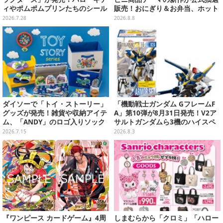
ィやポムポムプリンたちのシール
販売！おにぎり＆お弁当、ホット
帳、色が変わるタンブラーなど雑
スナックなど4種セット
2026.7.28
2026.8.8
貨を用意
ダイソーで「トイ・ストーリー」
「機動戦士ガンダム GフレームF
グッズが発売！雑貨や収納アイテ
A」第10弾が8月31日発売！V2ア
ム、「ANDY」のロゴ入りソック
サルトガンダムら3機のハイスペ
スは文字から彼の成長を感じられ
ック可動フィギュア
2026.7.15
2026.8.3
るデザイン
『ワンピース カードゲーム』4周
しまむらから「クロミ」「ハロー