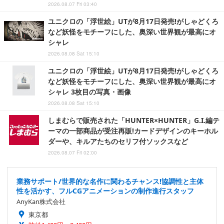
2026.08.07 Fri 03:40
ユニクロの「浮世絵」UTが8月17日発売!がしゃどくろ
など妖怪をモチーフにした、奥深い世界観が最高にオ
シャレ
2026.08.08 Sat 15:10
ユニクロの「浮世絵」UTが8月17日発売!がしゃどくろ
など妖怪をモチーフにした、奥深い世界観が最高にオ
シャレ 3枚目の写真・画像
2026.08.08 Sat 15:10
しまむらで販売された「HUNTER×HUNTER」G.I.編テ
ーマの一部商品が受注再販!カードデザインのキーホル
ダーや、キルアたちのセリフ付ソックスなど
2026.08.07 Fri 02:00
業務サポート/世界的な名作に関わるチャンス!協調性と主体
性を活かす、フルCGアニメーションの制作進行スタッフ
AnyKan株式会社
東京都