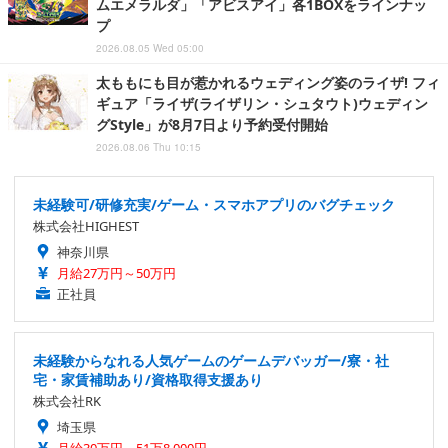
ムエメラルダ」「アビスアイ」各1BOXをラインナッ
プ
2026.08.05 Wed 05:00
太ももにも目が惹かれるウェディング姿のライザ! フィ
ギュア「ライザ(ライザリン・シュタウト)ウェディン
グStyle」が8月7日より予約受付開始
2026.08.06 Thu 10:15
未経験可/研修充実/ゲーム・スマホアプリのバグチェック
株式会社HIGHEST
神奈川県
月給27万円～50万円
正社員
未経験からなれる人気ゲームのゲームデバッガー/寮・社
宅・家賃補助あり/資格取得支援あり
株式会社RK
埼玉県
月給30万円～51万8,000円