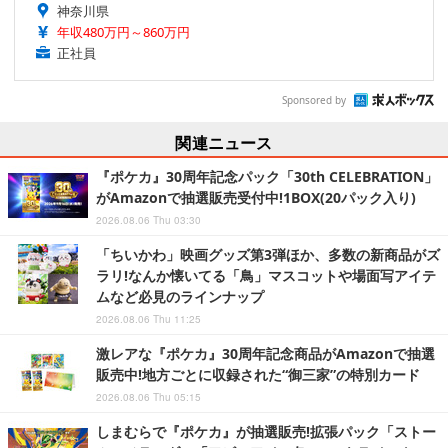
神奈川県
年収480万円～860万円
正社員
Sponsored by
関連ニュース
『ポケカ』30周年記念パック「30th CELEBRATION」
がAmazonで抽選販売受付中!1BOX(20パック入り)
2026.08.06 Thu 03:30
「ちいかわ」映画グッズ第3弾ほか、多数の新商品がズ
ラリ!なんか懐いてる「鳥」マスコットや場面写アイテ
ムなど必見のラインナップ
2026.08.06 Thu 11:25
激レアな『ポケカ』30周年記念商品がAmazonで抽選
販売中!地方ごとに収録された“御三家”の特別カード
2026.08.06 Thu 05:15
しまむらで『ポケカ』が抽選販売!拡張パック「ストー