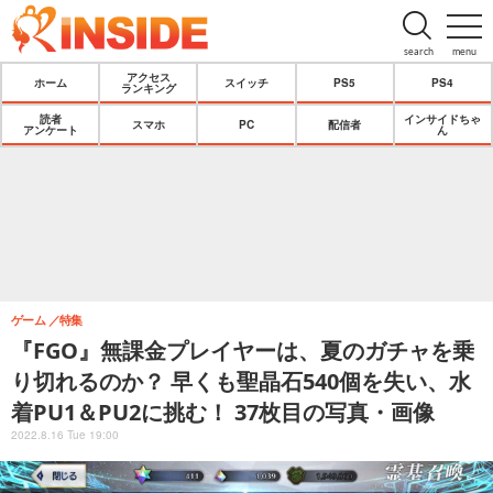
search
menu
アクセス
ホーム
スイッチ
PS5
PS4
ランキング
読者
インサイドちゃ
スマホ
PC
配信者
アンケート
ん
ゲーム
特集
『FGO』無課金プレイヤーは、夏のガチャを乗
り切れるのか？ 早くも聖晶石540個を失い、水
着PU1＆PU2に挑む！ 37枚目の写真・画像
2022.8.16 Tue 19:00