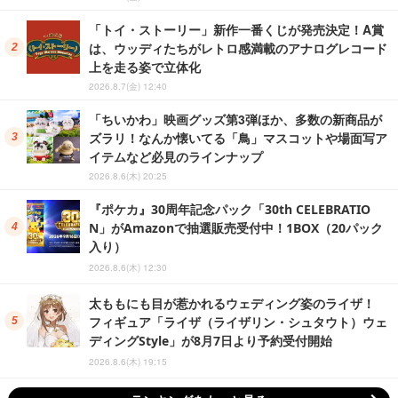
「トイ・ストーリー」新作一番くじが発売決定！A賞
は、ウッディたちがレトロ感満載のアナログレコード
上を走る姿で立体化
2026.8.7(金) 12:40
「ちいかわ」映画グッズ第3弾ほか、多数の新商品が
ズラリ！なんか懐いてる「鳥」マスコットや場面写ア
イテムなど必見のラインナップ
2026.8.6(木) 20:25
『ポケカ』30周年記念パック「30th CELEBRATIO
N」がAmazonで抽選販売受付中！1BOX（20パック
入り）
2026.8.6(木) 12:30
太ももにも目が惹かれるウェディング姿のライザ！
フィギュア「ライザ（ライザリン・シュタウト）ウェ
ディングStyle」が8月7日より予約受付開始
2026.8.6(木) 19:15