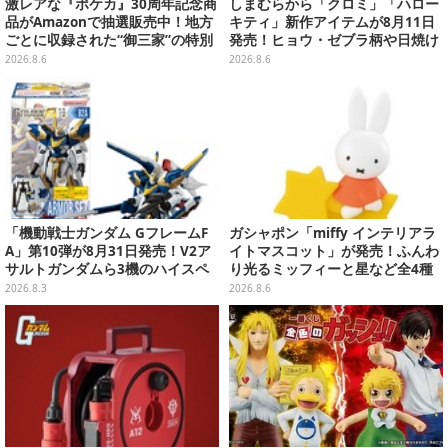
激レアな『ポケカ』30周年記念商
しまむらから「クロミ」「ハロー
品がAmazonで抽選販売中！地方
キティ」新作アイテムが8月11日
ごとに収録された“御三家”の特別
発売！ヒョウ・ゼブラ柄や日焼け
カード
デザインの可愛い雑貨・アパレル
2026.8.6
2026.8.6
など多数
「機動戦士ガンダム GフレームF
ガシャポン「miffy インテリアラ
A」第10弾が8月31日発売！V2ア
イトマスコット」が発売！ふんわ
サルトガンダムら3機のハイスペ
り光るミッフィーと星など全4種
ック可動フィギュア
ラインナップ
2026.8.3
2026.8.6