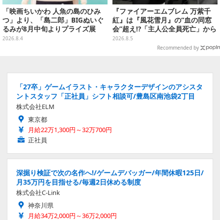
「映画ちいかわ 人魚の島のひみ
『ファイアーエムブレム 万紫千
つ」より、「島二郎」BIGぬいぐ
紅』は『風花雪月』の“血の同窓
るみが8月中旬よりプライズ展
会”超え!?「主人公全員死亡」から
開！“味自慢”のエプロンはポケッ
始まる物語は、様々なシリーズ作
2026.8.4
2026.8.5
ト付き
を想起させる
Recommended by
「27卒」ゲームイラスト・キャラクターデザインのアシスタ
ントスタッフ「正社員」シフト相談可/豊島区南池袋2丁目
株式会社ELM
東京都
月給22万1,300円～32万700円
正社員
深掘り検証で次の名作へ!/ゲームデバッガー/年間休暇125日/
月35万円を目指せる/毎週2日休める制度
株式会社C-Link
神奈川県
月給34万2,000円～36万2,000円