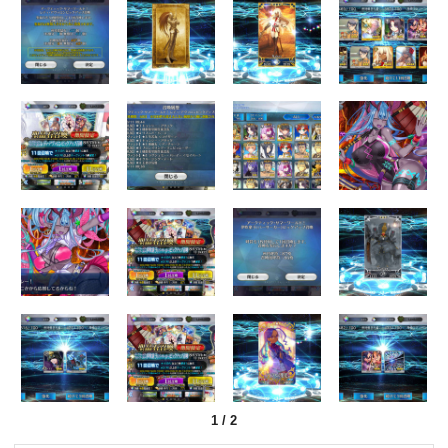
1
/
2