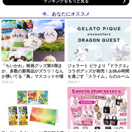
ランキングをもっと見る
今、あなたにオススメ
「ちいかわ」映画グッズ第3弾ほ
ジェラート ピケより『ドラクエ』
か、多数の新商品がズラリ！なん
コラボグッズが発売！お休み時間
か懐いてる「鳥」マスコットや場
を過ごす「スライム」らのルーム
面写アイテムなど必見のラインナ
ウェア、雑貨など多数ラインナッ
2026.8.6
2026.8.7
ップ
プ