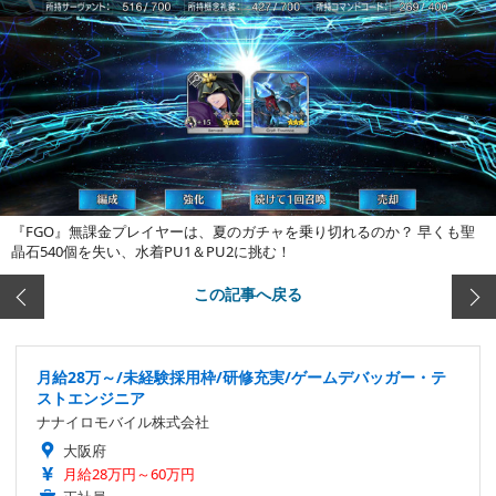
『FGO』無課金プレイヤーは、夏のガチャを乗り切れるのか？ 早くも聖
晶石540個を失い、水着PU1＆PU2に挑む！
この記事へ戻る
月給28万～/未経験採用枠/研修充実/ゲームデバッガー・テ
ストエンジニア
ナナイロモバイル株式会社
大阪府
月給28万円～60万円