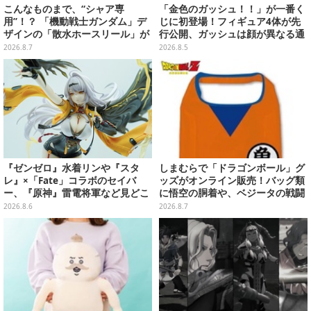
こんなものまで、“シャア専
「金色のガッシュ！！」が一番く
用”！？ 「機動戦士ガンダム」デ
じに初登場！フィギュア4体が先
ザインの「散水ホースリール」が
行公開、ガッシュは顔が異なる通
予約開始ーあえて存在感を放つ赤
常/ザケルver.の2種
2026.8.7
2026.8.5
さ
『ゼンゼロ』水着リンや『スタ
しまむらで「ドラゴンボール」グ
レ』×「Fate」コラボのセイバ
ッズがオンライン販売！バッグ類
ー、『原神』雷電将軍など見どこ
に悟空の胴着や、ベジータの戦闘
ろ満載！「ワンフェス」に出展の
服を大胆デザイン
2026.8.6
2026.8.7
「HoYoverse」関連フィギュアを
ご紹介【WF2026】