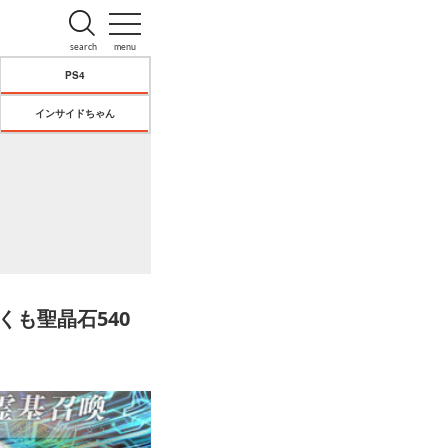
search
menu
PS4
インサイドちゃん
くも聖晶石540