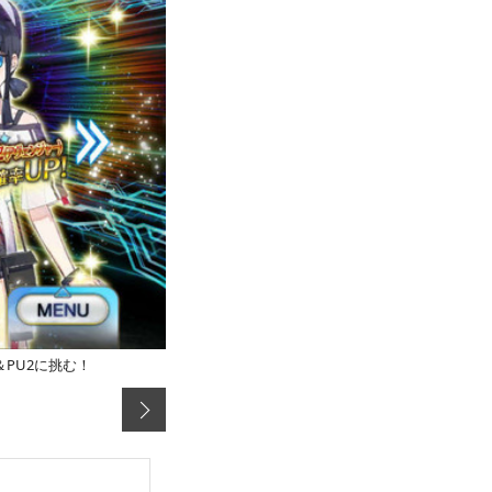
＆PU2に挑む！