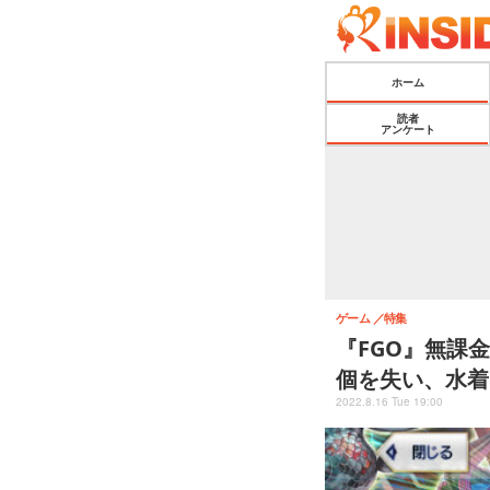
ホーム
読者
アンケート
ゲーム
特集
『FGO』無課
個を失い、水着P
2022.8.16 Tue 19:00