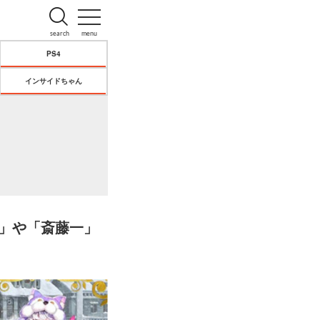
search
menu
PS4
インサイドちゃん
ド」や「斎藤一」