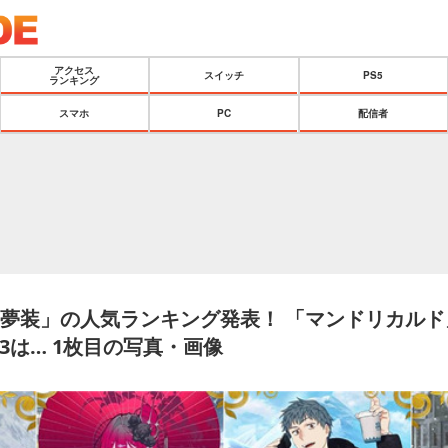
アクセス
スイッチ
PS5
ランキング
スマホ
PC
配信者
霊夢装」の人気ランキング発表！ 「マンドリカル
3は… 1枚目の写真・画像