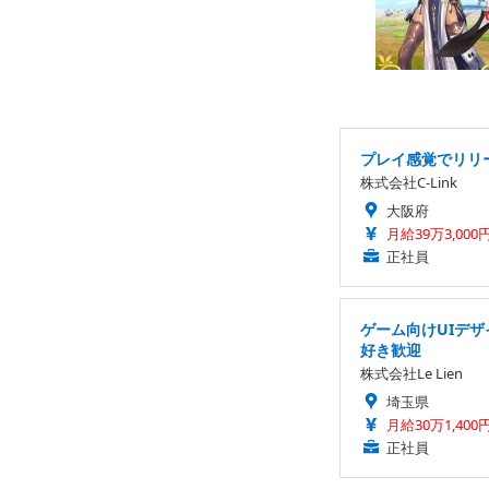
プレイ感覚でリリー
株式会社C-Link
大阪府
月給39万3,000
正社員
ゲーム向けUIデ
好き歓迎
株式会社Le Lien
埼玉県
月給30万1,400
正社員