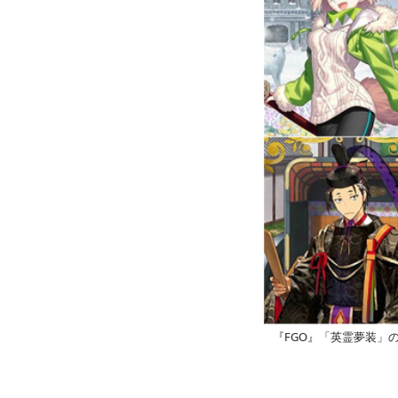
『FGO』「英霊夢装」