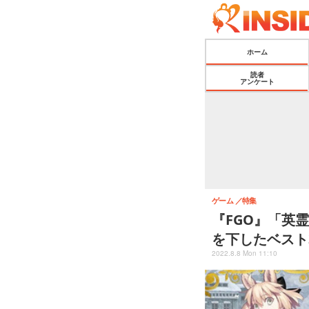
ホーム
読者
アンケート
ゲーム
特集
『FGO』「英
を下したベスト
2022.8.8 Mon 11:10