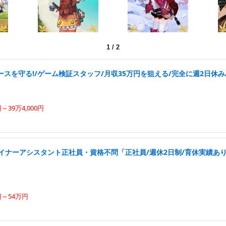
1
/
2
スを守る!/ゲーム検証スタッフ/月収35万円を狙える/完全に週2日休み/
円～39万4,000円
ザイナーアシスタント正社員・資格不問「正社員/週休2日制/育休実績あ
円～54万円