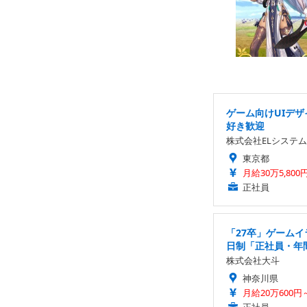
ゲーム向けUIデ
好き歓迎
株式会社ELシステム
東京都
月給30万5,800
正社員
「27卒」ゲーム
日制「正社員・年
株式会社大斗
神奈川県
月給20万600円～