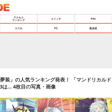
アクセス
スイッチ
PS5
ランキング
スマホ
PC
配信者
霊夢装」の人気ランキング発表！ 「マンドリカル
3は… 4枚目の写真・画像