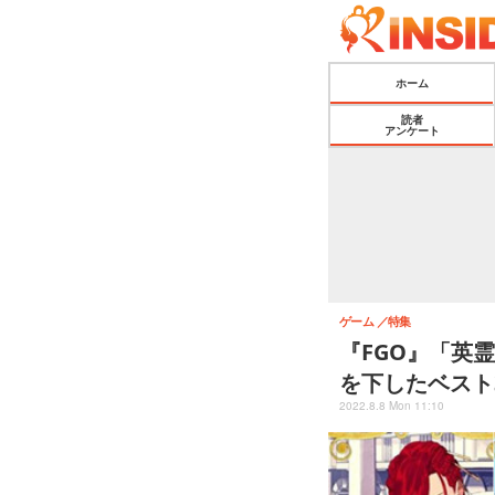
ホーム
読者
アンケート
ゲーム
特集
『FGO』「英
を下したベスト
2022.8.8 Mon 11:10