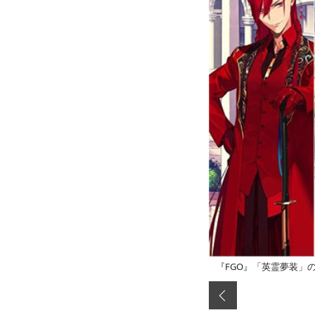
『FGO』「英霊夢装」