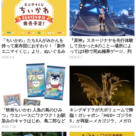
「ちいかわ」たち3人がみかんを
『原神』スネージナヤを先行体験
持って座布団におすわり！「新作
して分かった8のこと―場所によ
エニマイくじ」より、ぬいぐるみ
っては5秒で死ぬ極寒ゲージ、列
画像が初公開
車は“ダイナミック途中下車”可能
2026.8.4
2026.8.7
など自由度高め
「映画ちいかわ 人魚の島のひみ
キングギドラが大ボリュームで降
つ」ウエハースにワクワク！お馴
臨！ガシャポン「HGD+ ゴジラ0
染みのキャラはじめ、島二郎など
5」が再販―メカゴジラ、メガロ
セイレーン編カード全22種
なども揃った全4種
2026.7.26
2026.8.3