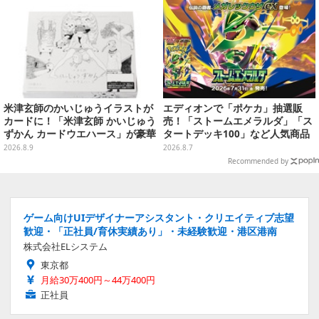
米津玄師のかいじゅうイラストが
エディオンで「ポケカ」抽選販
カードに！「米津玄師 かいじゅう
売！「ストームエメラルダ」「ス
ずかん カードウエハース」が豪華
タートデッキ100」など人気商品
ラインナップ
が対象
2026.8.9
2026.8.7
Recommended by
ゲーム向けUIデザイナーアシスタント・クリエイティブ志望
歓迎・「正社員/育休実績あり」・未経験歓迎・港区港南
株式会社ELシステム
東京都
月給30万400円～44万400円
正社員