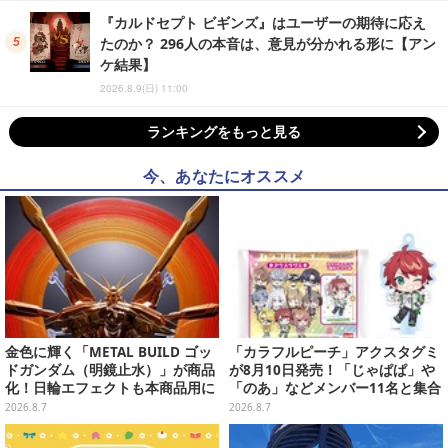
『カルドセプト ビギンズ』はユーザーの期待に応え
たのか？ 296人の本音は、意見が分かれる形に【アン
ケ結果】
2026.8.9(日) 11:00
ランキングをもっと見る
今、あなたにオススメ
金色に輝く「METAL BUILD ゴッ
「カラフルピーチ」アクスタグミ
ドガンダム（明鏡止水）」が商品
が8月10日発売！「じゃぱぱ」や
化！日輪エフェクトも本商品用に
「のあ」などメンバー11名と集合
刷新した豪華仕様
デザイン全15種、ボールチェーン
2026.8.7
2026.8.7
付きでアクセサリーにも