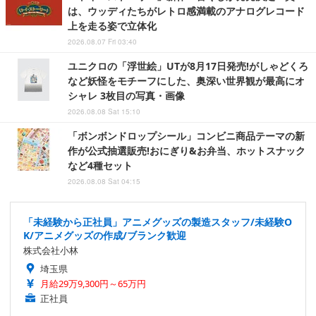
は、ウッディたちがレトロ感満載のアナログレコード
上を走る姿で立体化
2026.08.07 Fri 03:40
ユニクロの「浮世絵」UTが8月17日発売!がしゃどくろ
など妖怪をモチーフにした、奥深い世界観が最高にオ
シャレ 3枚目の写真・画像
2026.08.08 Sat 15:10
「ボンボンドロップシール」コンビニ商品テーマの新
作が公式抽選販売!おにぎり&お弁当、ホットスナック
など4種セット
2026.08.08 Sat 04:15
「未経験から正社員」アニメグッズの製造スタッフ/未経験O
K/アニメグッズの作成/ブランク歓迎
株式会社小林
埼玉県
月給29万9,300円～65万円
正社員