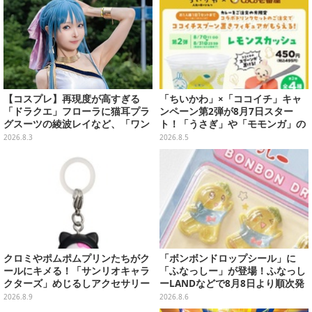
【コスプレ】再現度が高すぎる
「ちいかわ」×「ココイチ」キャ
「ドラクエ」フローラに猫耳プラ
ンペーン第2弾が8月7日スター
グスーツの綾波レイなど、「ワン
ト！「うさぎ」や「モモンガ」の
フェス」に集結した美女レイヤー
スプーン置きをGETしよう
2026.8.3
2026.8.5
7選【写真33枚】
クロミやポムポムプリンたちがク
「ボンボンドロップシール」に
ールにキメる！「サンリオキャラ
「ふなっしー」が登場！ふなっし
クターズ」めじるしアクセサリー
ーLANDなどで8月8日より順次発
がガシャポン展開
売
2026.8.9
2026.8.6