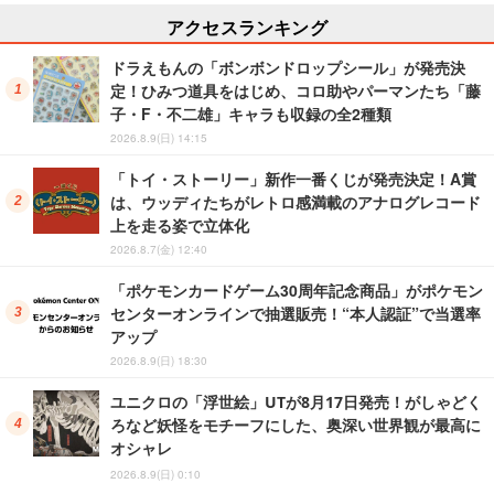
アクセスランキング
ドラえもんの「ボンボンドロップシール」が発売決
定！ひみつ道具をはじめ、コロ助やパーマンたち「藤
子・F・不二雄」キャラも収録の全2種類
2026.8.9(日) 14:15
「トイ・ストーリー」新作一番くじが発売決定！A賞
は、ウッディたちがレトロ感満載のアナログレコード
上を走る姿で立体化
2026.8.7(金) 12:40
「ポケモンカードゲーム30周年記念商品」がポケモン
センターオンラインで抽選販売！“本人認証”で当選率
アップ
2026.8.9(日) 18:30
ユニクロの「浮世絵」UTが8月17日発売！がしゃどく
ろなど妖怪をモチーフにした、奥深い世界観が最高に
オシャレ
2026.8.9(日) 0:10