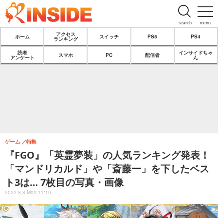
search
menu
アクセス
ホーム
スイッチ
PS5
PS4
ランキング
読者
インサイドちゃ
スマホ
PC
配信者
アンケート
ん
ゲーム
特集
『FGO』「英霊夢装」の人気ランキング発表！
「マンドリカルド」や「斎藤一」を下したベス
ト3は… 7枚目の写真・画像
2022.8.8 Mon 11:10