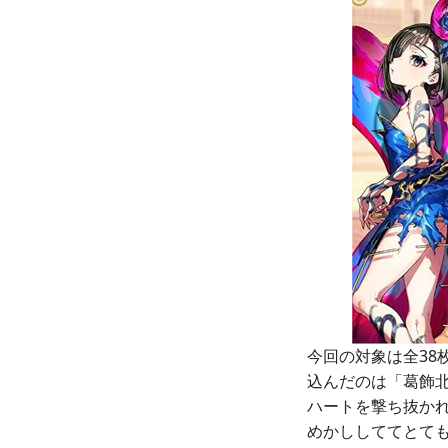
今回の対象は全38
込んだのは「葛飾北
ハートを撃ち抜か
めかししててとて