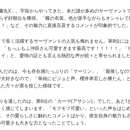
の蘭丸X」。宇宙からやってきた、未だ謎が多めのサーヴァント
わらず好順位を獲得。「蝶の衣装、色が派手ながらもオシャレで
！！」など、その魅力に直接言及するコメントが印象的でした
』で長く活躍するサーヴァントの人気も侮れません。第8位には
ン。「もっふもふ沖田さん可愛すぎます最高です！！！！！」「
イイ」と、愛情の証とも言える熱烈な声が続々と寄せられまし
込んだのは、今も存在感たっぷりの「マーリン」。「最推しなの
が大好きなので」「単純にビジュと声。櫻井孝宏しか勝たん」
れた方々が票を投じた模様です。
りを逃したのは、第6位の「カーマ(アサシン)」でした。あと
しく感じてしまいます。「モフモフ可愛い」といった声をはじ
は、その愛らしさに触れたコメントばかり。彼女自身の魅力も
の可愛さも大きな力となったことでしょう。