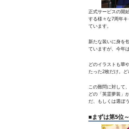
正式サービスの開始か
する様々な7周年
ています。
新たな装いに身を
ていますが、今年は
どのイラストも華
たった2枚だけ。ど
この難問に対して
どの「英霊夢装」
だ、もしくは選ぼ
■まずは第5位