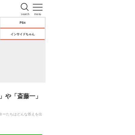
search
menu
PS4
インサイドちゃん
ド」や「斎藤一」
スターたちはどんな答えを出