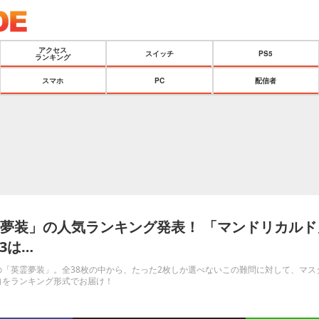
アクセス
スイッチ
PS5
ランキング
スマホ
PC
配信者
霊夢装」の人気ランキング発表！ 「マンドリカル
3は…
の「英霊夢装」。全38枚の中から、たった2枚しか選べないこの難問に対して、マ
向をランキング形式でお届け！