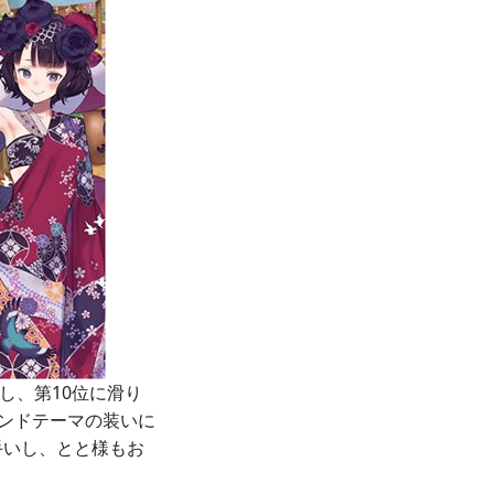
し、第10位に滑り
インドテーマの装いに
手いし、とと様もお