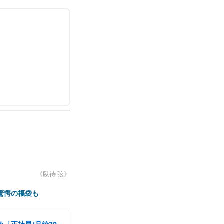
《臥待 弦》
驚愕の福袋も