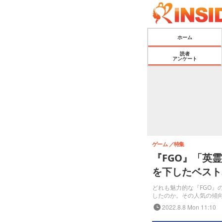
ホーム
読者
アンケート
ゲーム
特集
『FGO』「英
を下したベスト
どれも魅力的な『FGO』
したのか。その人気の傾
2022.8.8 Mon 11:10