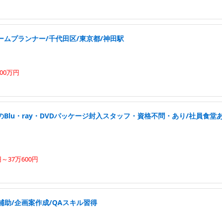
ームプランナー/千代田区/東京都/神田駅
00万円
Blu・ray・DVDパッケージ封入スタッフ・資格不問・あり/社員食堂あ
円～37万600円
補助/企画案作成/QAスキル習得