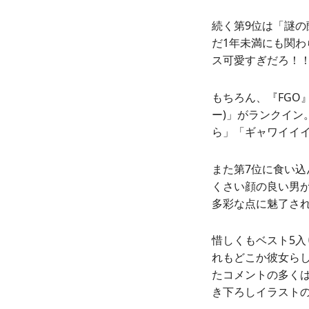
続く第9位は「謎
だ1年未満にも関
ス可愛すぎだろ！
もちろん、『FGO
ー)」がランクイ
ら」「ギャワイイ
また第7位に食い
くさい顔の良い男
多彩な点に魅了さ
惜しくもベスト5入
れもどこか彼女ら
たコメントの多く
き下ろしイラスト