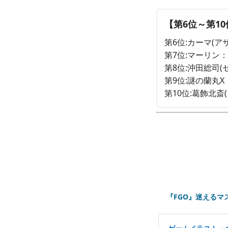
【第6位～第10
第6位:カーマ(アサ
第7位:マーリン：
第8位:沖田総司(セ
第9位:謎の蘭丸X：
第10位:葛飾北斎
『FGO』迷えるマ