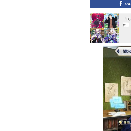
シェ
『F
枚