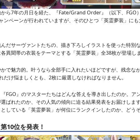
ら7年の月日を経た、『Fate/Grand Order』（以下、FG
キャンペーンが行われていますが、そのひとつ「英霊夢装」にも
包んだサーヴァントたちの、描き下ろしイラストを使った特別
各異聞帯の衣装をテーマとする「英霊夢装」全38枚が登場し
やかで魅力的。叶うなら全部手に入れたいほどですが、残念な
れだけ悩ましくとも、2枚に厳選しなければなりません。
、『FGO』のマスターたちはどんな答えを導き出したのか。ア
が選ばれたのか、その人気の傾向に迫る結果発表をお届けしま
うとしている「英霊夢装」が何位にランクインしたのか、どう
～第10位を発表！