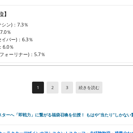
位】
シン)：7.3％
7.0％
イバー)：6.3％
6.0％
(フォーリナー)：5.7％
1
2
3
続きを読む
スターへ「即戦力」に繋がる福袋召喚を伝授！ もはや“当たり”しかない