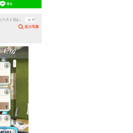
送る
たベスト3は…
全 47
拡大写真