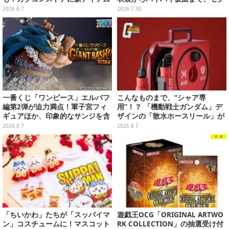
が続々登場
シーで可愛い美女レイヤーまとめ
2026.8.7
2026.7.30
【写真42枚】
一番くじ「ワンピース」エルバフ
こんなものまで、“シャア専
編第2弾が迫力満点！軍子宮フィ
用”！？ 「機動戦士ガンダム」デ
ギュアほか、印象的なサンジを含
ザインの「散水ホースリール」が
む“手配書”ポスターなどにも注目
予約開始ーあえて存在感を放つ赤
2026.8.7
2026.8.7
さ
「ちいかわ」たちが「スッパイマ
遊戯王OCG「ORIGINAL ARTWO
ン」コスチュームに！マスコット
RK COLLECTION」の抽選受け付