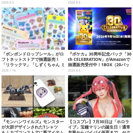
ムのダイカットクッションなど盛
が順次プライズ展開！
2026.8.5
2026.8.6
りだくさん
「ボンボンドロップシール」がロ
『ポケカ』30周年記念パック「30
フトネットストアで抽選販売！
th CELEBRATION」がAmazonで
「リラックマ」「しずくちゃん ミ
抽選販売受付中！1BOX（20パッ
ニ」など全12種をラインナップ
ク入り）
2026.7.16
2026.8.6
『モンハンワイルズ』モンスター
【コスプレ】7月30日は「ホロラ
が大胆デザインされたTシャツ
イブ」宝鐘マリンの誕生日！通常
も！カプコンストアに新アイテム
衣装からパイパイ仮面まで、セク