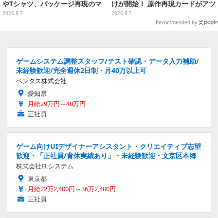
やTシャツ、パッケージ再現のマ
けが開始！ 原作再現カードがアツ
グネットなど全5アイテム
いスペシャルパック
2026.8.7
2026.8.5
Recommended by
ゲームシステム調整スタッフ/テスト確認・データ入力補助/
未経験歓迎/完全週休2日制・月40万以上可
ベンタス株式会社
愛知県
月給29万円～40万円
正社員
ゲーム向けUIデザイナーアシスタント・クリエイティブ志望
歓迎・「正社員/育休実績あり」・未経験歓迎・文京区本郷
株式会社ELシステム
東京都
月給22万2,400円～36万2,400円
正社員