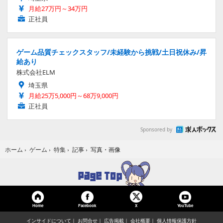
月給27万円～34万円
正社員
ゲーム品質チェックスタッフ/未経験から挑戦/土日祝休み/昇
給あり
株式会社ELM
埼玉県
月給25万5,000円～68万9,000円
正社員
Sponsored by
写真・画像
ホーム
›
ゲーム
›
特集
›
記事
›
Home
Facebook
YouTube
X
インサイドについて
お問合せ
広告掲載
会社概要
個人情報保護方針