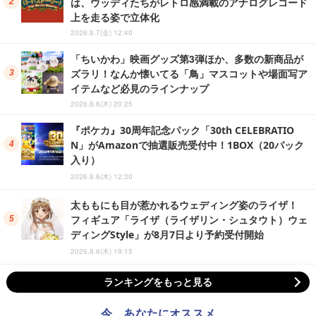
は、ウッディたちがレトロ感満載のアナログレコード
上を走る姿で立体化
2026.8.7(金) 12:40
「ちいかわ」映画グッズ第3弾ほか、多数の新商品が
ズラリ！なんか懐いてる「鳥」マスコットや場面写ア
イテムなど必見のラインナップ
2026.8.6(木) 20:25
『ポケカ』30周年記念パック「30th CELEBRATIO
N」がAmazonで抽選販売受付中！1BOX（20パック
入り）
2026.8.6(木) 12:30
太ももにも目が惹かれるウェディング姿のライザ！
フィギュア「ライザ（ライザリン・シュタウト）ウェ
ディングStyle」が8月7日より予約受付開始
2026.8.6(木) 19:15
ランキングをもっと見る
今、あなたにオススメ