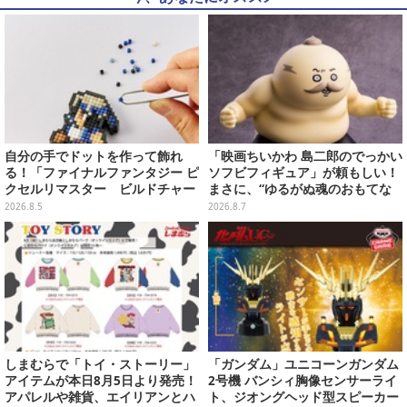
自分の手でドットを作って飾れ
「映画ちいかわ 島二郎のでっかい
る！「ファイナルファンタジー ピ
ソフビフィギュア」が頼もしい！
クセルリマスター ビルドチャー
まさに、“ゆるがぬ魂のおもてな
ムコレクション Vol.3」が予約
し”
2026.8.5
2026.8.7
開始
しまむらで「トイ・ストーリー」
「ガンダム」ユニコーンガンダム
アイテムが本日8月5日より発売！
2号機 バンシィ胸像センサーライ
アパレルや雑貨、エイリアンとハ
ト、ジオングヘッド型スピーカー