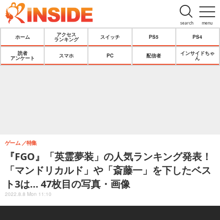
search
menu
アクセス
ホーム
スイッチ
PS5
PS4
ランキング
読者
インサイドちゃ
スマホ
PC
配信者
アンケート
ん
ゲーム
特集
『FGO』「英霊夢装」の人気ランキング発表！
「マンドリカルド」や「斎藤一」を下したベス
ト3は… 47枚目の写真・画像
2022.8.8 Mon 11:10