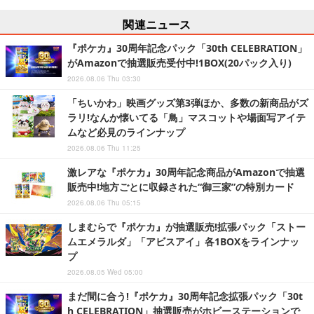
関連ニュース
『ポケカ』30周年記念パック「30th CELEBRATION」
がAmazonで抽選販売受付中!1BOX(20パック入り)
2026.08.06 Thu 03:30
「ちいかわ」映画グッズ第3弾ほか、多数の新商品がズ
ラリ!なんか懐いてる「鳥」マスコットや場面写アイテ
ムなど必見のラインナップ
2026.08.06 Thu 11:25
激レアな『ポケカ』30周年記念商品がAmazonで抽選
販売中!地方ごとに収録された“御三家”の特別カード
2026.08.06 Thu 05:15
しまむらで『ポケカ』が抽選販売!拡張パック「ストー
ムエメラルダ」「アビスアイ」各1BOXをラインナッ
プ
2026.08.05 Wed 05:00
まだ間に合う!『ポケカ』30周年記念拡張パック「30t
h CELEBRATION」抽選販売がホビーステーションで