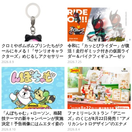
クロミやポムポムプリンたちがク
令和に「カッとびライダー」が復
ールにキメる！「サンリオキャラ
活！走行ギミック付きの仮面ライ
クターズ」めじるしアクセサリー
ダー＆バイクフィギュア―ゼッ
がガシャポン展開
ツ、新1号など全7種類
2026.8.9
2026.7.25
「んぽちゃむ」×ローソン、格闘
ファミリーレストラン「デニー
技テーマの新キャンペーンが実施
ズ」のくじが8月22日発売！“アメ
決定！予告画像にはムエタイ姿の
リカンレトロデザイン”のエナメ
「んぽちゃむ」「きみまろ」も
ルバッグやTシャツなど、日常使
2026.8.10
2026.8.4