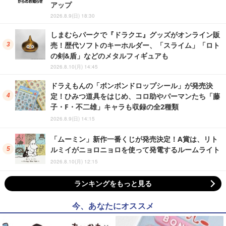
アップ
2026.8.9(日) 18:30
しまむらパークで『ドラクエ』グッズがオンライン販
売！歴代ソフトのキーホルダー、「スライム」「ロト
の剣&盾」などのメタルフィギュアも
2026.8.10(月) 14:45
ドラえもんの「ボンボンドロップシール」が発売決
定！ひみつ道具をはじめ、コロ助やパーマンたち「藤
子・F・不二雄」キャラも収録の全2種類
2026.8.9(日) 14:15
「ムーミン」新作一番くじが発売決定！A賞は、リト
ルミイがニョロニョロを使って発電するルームライト
2026.8.10(月) 12:15
ランキングをもっと見る
今、あなたにオススメ