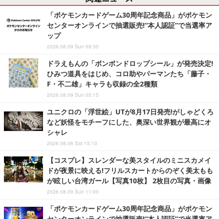
「ポケモンカードゲーム30周年記念商品」がポケモン
センターオンラインで抽選販売!“本人認証”で当選率ア
ップ
2026.08.09 Sun 09:30
ドラえもんの「ボンボンドロップシール」が発売決定!
ひみつ道具をはじめ、コロ助やパーマンたち「藤子・
F・不二雄」キャラも収録の全2種類
2026.08.09 Sun 05:15
ユニクロの「浮世絵」UTが8月17日発売!がしゃどくろ
など妖怪をモチーフにした、奥深い世界観が最高にオ
シャレ
2026.08.08 Sat 15:10
【コスプレ】スレンダーな美スタイルのミニスカメイ
ドが夜景に映える!フリルスカートからのぞく美太もも
が眩しい台湾ガール【写真10枚】 2枚目の写真・画像
2026.08.09 Sun 11:00
「ポケモンカードゲーム30周年記念商品」がポケモン
センターオンラインで抽選販売!“本人認証”で当選率ア