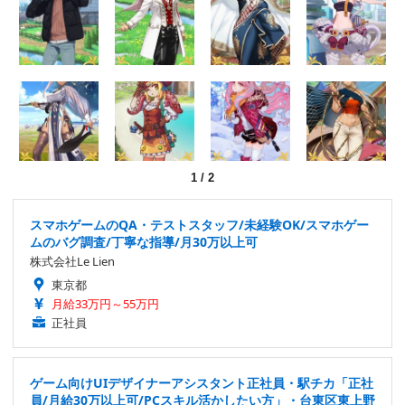
1
/
2
スマホゲームのQA・テストスタッフ/未経験OK/スマホゲー
ムのバグ調査/丁寧な指導/月30万以上可
株式会社Le Lien
東京都
月給33万円～55万円
正社員
ゲーム向けUIデザイナーアシスタント正社員・駅チカ「正社
員/月給30万以上可/PCスキル活かしたい方」・台東区東上野