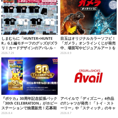
しまむらに「HUNTER×HUNTE
目玉はオリジナルカラーソフビ！
R」G.I.編モチーフのグッズがズラ
「ガメラ」オンラインくじが発売
リ！カードデザインのアパレル・
中、場面写やビジュアルアートを
雑貨、ゴレイヌの「オレが3人分
使用した豪華賞品をラインナップ
2026.7.29
2026.8.9
になる…」も
『ポケカ』30周年記念拡張パック
アベイルで「ディズニー」4作品
「30th CELEBRATION」がホビー
のTシャツが発売！「トイ・スト
ステーションで抽選販売！応募期
ーリー」や「スティッチ」のキャ
間は8月6日23時59分まで
ラを刺しゅうでデザイン
2026.8.4
2026.8.7