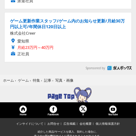
派遣社員
ゲーム更新作業スタッフ/ゲーム内のお知らせ更新/月給30万
円以上可/年間休日120日以上
株式会社Creer
愛知県
月給23万円～40万円
正社員
Sponsored by
写真・画像
ホーム
›
ゲーム
›
特集
›
記事
›
Home
Facebook
YouTube
X
インサイドについて
お問合せ
広告掲載
会社概要
個人情報保護方針
紹介した商品/サービスを購入、契約した場合に、
売上の一部が弊社サイトに還元されることがあります。