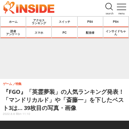
search
menu
アクセス
ホーム
スイッチ
PS5
PS4
ランキング
読者
インサイドちゃ
スマホ
PC
配信者
アンケート
ん
ゲーム
特集
『FGO』「英霊夢装」の人気ランキング発表！
「マンドリカルド」や「斎藤一」を下したベス
ト3は… 39枚目の写真・画像
2022.8.8 Mon 11:10