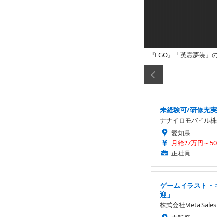
『FGO』「英霊夢装」
未経験可/研修充
ナナイロモバイル株
愛知県
月給27万円～5
正社員
ゲームイラスト・
迎」
株式会社Meta Sales