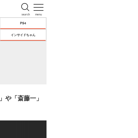
search
menu
PS4
インサイドちゃん
ド」や「斎藤一」