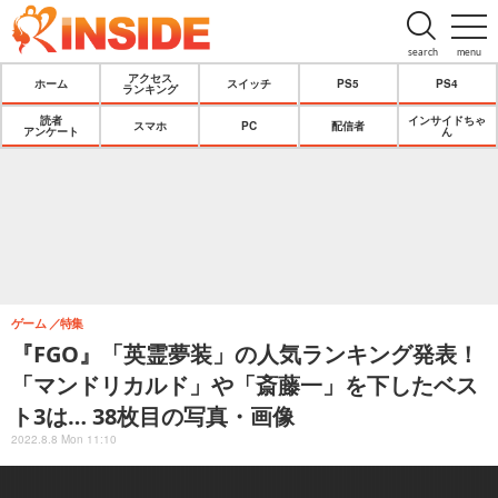
search
menu
アクセス
ホーム
スイッチ
PS5
PS4
ランキング
読者
インサイドちゃ
スマホ
PC
配信者
アンケート
ん
ゲーム
特集
『FGO』「英霊夢装」の人気ランキング発表！
「マンドリカルド」や「斎藤一」を下したベス
ト3は… 38枚目の写真・画像
2022.8.8 Mon 11:10