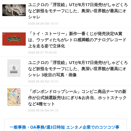
ユニクロの「浮世絵」UTが8月17日発売!がしゃどくろ
など妖怪をモチーフにした、奥深い世界観が最高にオ
シャレ
2026.08.08 Sat 15:10
「トイ・ストーリー」新作一番くじが発売決定!A賞
は、ウッディたちがレトロ感満載のアナログレコード
上を走る姿で立体化
2026.08.07 Fri 03:40
ユニクロの「浮世絵」UTが8月17日発売!がしゃどくろ
など妖怪をモチーフにした、奥深い世界観が最高にオ
シャレ 3枚目の写真・画像
2026.08.08 Sat 15:10
「ボンボンドロップシール」コンビニ商品テーマの新
作が公式抽選販売!おにぎり&お弁当、ホットスナック
など4種セット
2026.08.08 Sat 04:15
一般事務・OA事務/週3日時短 エンタメ企業でのコツコツ事