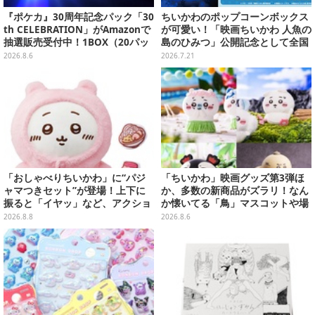
『ポケカ』30周年記念パック「30
ちいかわのポップコーンボックス
th CELEBRATION」がAmazonで
が可愛い！「映画ちいかわ 人魚の
抽選販売受付中！1BOX（20パッ
島のひみつ」公開記念として全国
ク入り）
劇場で販売決定、セイレーンドリ
2026.8.6
2026.7.21
ンクカップホルダーも
「おしゃべりちいかわ」に“パジ
「ちいかわ」映画グッズ第3弾ほ
ャマつきセット”が登場！上下に
か、多数の新商品がズラリ！なん
振ると「イヤッ」など、アクショ
か懐いてる「鳥」マスコットや場
ンに応じて喋ってくれる
面写アイテムなど必見のラインナ
2026.8.8
2026.8.6
ップ