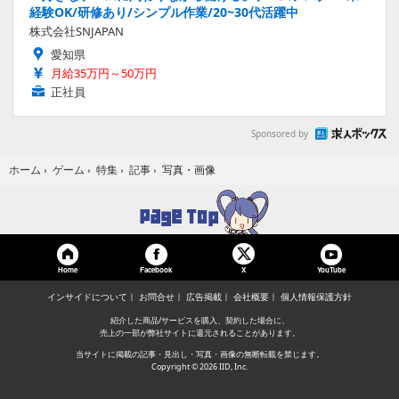
経験OK/研修あり/シンプル作業/20~30代活躍中
株式会社SNJAPAN
愛知県
月給35万円～50万円
正社員
Sponsored by
写真・画像
ホーム
›
ゲーム
›
特集
›
記事
›
Home
Facebook
YouTube
X
インサイドについて
お問合せ
広告掲載
会社概要
個人情報保護方針
紹介した商品/サービスを購入、契約した場合に、
売上の一部が弊社サイトに還元されることがあります。
当サイトに掲載の記事・見出し・写真・画像の無断転載を禁じます。
Copyright © 2026 IID, Inc.