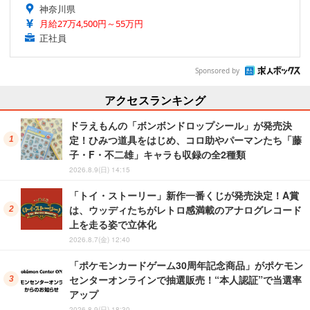
神奈川県
月給27万4,500円～55万円
正社員
Sponsored by
アクセスランキング
ドラえもんの「ボンボンドロップシール」が発売決
定！ひみつ道具をはじめ、コロ助やパーマンたち「藤
子・F・不二雄」キャラも収録の全2種類
2026.8.9(日) 14:15
「トイ・ストーリー」新作一番くじが発売決定！A賞
は、ウッディたちがレトロ感満載のアナログレコード
上を走る姿で立体化
2026.8.7(金) 12:40
「ポケモンカードゲーム30周年記念商品」がポケモン
センターオンラインで抽選販売！“本人認証”で当選率
アップ
2026.8.9(日) 18:30