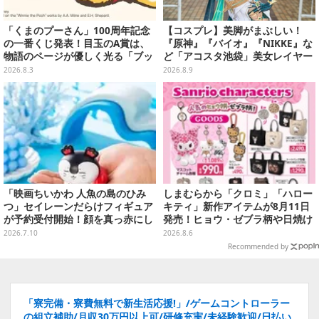
「くまのプーさん」100周年記念
【コスプレ】美脚がまぶしい！
の一番くじ発表！目玉のA賞は、
『原神』『バイオ』『NIKKE』な
物語のページが優しく光る「ブッ
ど「アコスタ池袋」美女レイヤー
クシェイプドライト」
まとめ
2026.8.3
2026.8.9
「映画ちいかわ 人魚の島のひみ
しまむらから「クロミ」「ハロー
つ」セイレーンだらけフィギュア
キティ」新作アイテムが8月11日
が予約受付開始！顔を真っ赤にし
発売！ヒョウ・ゼブラ柄や日焼け
て口を塞ぐ姿など全6種
デザインの可愛い雑貨・アパレル
2026.7.10
2026.8.6
など多数
Recommended by
「寮完備・寮費無料で新生活応援!」/ゲームコントローラー
の組立補助/月収30万円以上可/研修充実/未経験歓迎/日払い