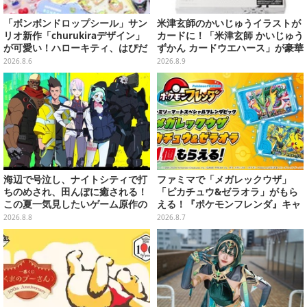
「ボンボンドロップシール」サン
米津玄師のかいじゅうイラストが
リオ新作「churukiraデザイン」
カードに！「米津玄師 かいじゅう
が可愛い！ハローキティ、はぴだ
ずかん カードウエハース」が豪華
んぶいなど全8種類が順次展開
ラインナップ
2026.8.6
2026.8.9
海辺で号泣し、ナイトシティで打
ファミマで「メガレックウザ」
ちのめされ、田んぼに癒される！
「ピカチュウ&ゼラオラ」がもら
この夏一気見したいゲーム原作の
える！『ポケモンフレンダ』キャ
名作アニメ10選を一挙紹介【特
ンペーンが8月11日開始
2026.8.8
2026.8.7
集】