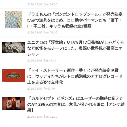
2026.08.09 Sun 09:30
ドラえもんの「ボンボンドロップシール」が発売決定!
ひみつ道具をはじめ、コロ助やパーマンたち「藤子・
F・不二雄」キャラも収録の全2種類
2026.08.09 Sun 05:15
ユニクロの「浮世絵」UTが8月17日発売!がしゃどくろ
など妖怪をモチーフにした、奥深い世界観が最高にオ
シャレ
2026.08.08 Sat 15:10
「トイ・ストーリー」新作一番くじが発売決定!A賞
は、ウッディたちがレトロ感満載のアナログレコード
上を走る姿で立体化
2026.08.07 Fri 03:40
『カルドセプト ビギンズ』はユーザーの期待に応えた
のか? 296人の本音は、意見が分かれる形に【アンケ結
果】
2026.08.09 Sun 02:00