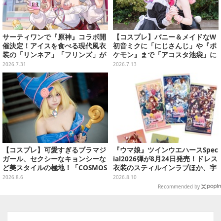
サーティワンで『原神』コラボ開
【コスプレ】バニー＆メイドなW
催決定！アイスを食べる現代風衣
初音ミクに「にじさんじ」や『ポ
装の「リンネア」「フリンズ」が
ケモン』まで「アコスタ池袋」に
可愛く、そしてクール
集った美麗レイヤー13選【写真60
2026.7.31
2026.7.13
枚】
【コスプレ】可愛すぎるブラマジ
『ウマ娘』ツインウエハースSpec
ガール、セクシーなキョンシーな
ial2026弾が8月24日発売！ドレス
ど美スタイルの極地！「COSMOS
衣装のスティルインラブほか、宇
創作攝影展」台湾美女レイヤーま
宙走娘<コスモピュエラ>など全30
2026.8.6
2026.8.10
とめ【写真26枚】
種
Recommended by