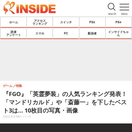
search
menu
アクセス
ホーム
スイッチ
PS5
PS4
ランキング
読者
インサイドちゃ
スマホ
PC
配信者
アンケート
ん
ゲーム
特集
『FGO』「英霊夢装」の人気ランキング発表！
「マンドリカルド」や「斎藤一」を下したベス
ト3は… 10枚目の写真・画像
2022.8.8 Mon 11:10