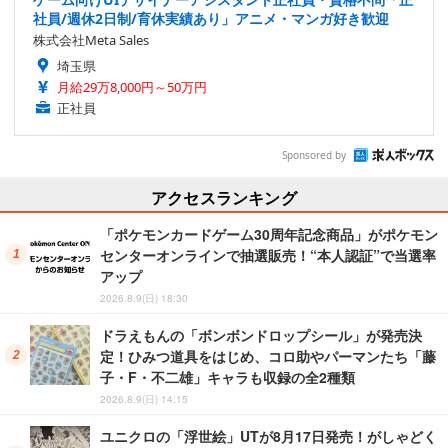
社員/週休2日制/育休実績あり」アニメ・マンガ好き歓迎
株式会社Meta Sales
埼玉県
月給29万8,000円～50万円
正社員
Sponsored by
アクセスランキング
「ポケモンカードゲーム30周年記念商品」がポケモン
センターオンラインで抽選販売！“本人認証”で当選率
アップ
2026.8.9(日) 18:30
ドラえもんの「ボンボンドロップシール」が発売決
定！ひみつ道具をはじめ、コロ助やパーマンたち「藤
子・F・不二雄」キャラも収録の全2種類
2026.8.9(日) 14:15
ユニクロの「浮世絵」UTが8月17日発売！がしゃどく