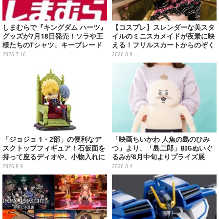
しまむらで『キングダム ハーツ』
【コスプレ】スレンダーな美スタ
グッズが7月18日発売！ソラや王
イルのミニスカメイドが夜景に映
様たちのTシャツ、キーブレード
える！フリルスカートからのぞく
柄のポーチなど幅広いデザイン
美太ももが眩しい台湾ガール【写
2026.7.16
2026.8.9
真10枚】
「ジョジョ 1・2部」の便利なデ
「映画ちいかわ 人魚の島のひみ
スクトップフィギュア！石仮面を
つ」より、「島二郎」BIGぬいぐ
持って座るディオや、小物入れに
るみが8月中旬よりプライズ展
なるツェペリなどズラリ
開！“味自慢”のエプロンはポケッ
2026.8.9
2026.8.4
ト付き