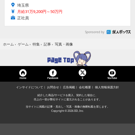
埼玉県
月給31万9,200円～50万円
正社員
Sponsored by
写真・画像
ホーム
›
ゲーム
›
特集
›
記事
›
Home
Facebook
YouTube
X
インサイドについて
お問合せ
広告掲載
会社概要
個人情報保護方針
紹介した商品/サービスを購入、契約した場合に、
売上の一部が弊社サイトに還元されることがあります。
当サイトに掲載の記事・見出し・写真・画像の無断転載を禁じます。
Copyright © 2026 IID, Inc.