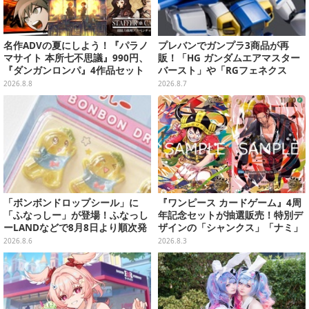
名作ADVの夏にしよう！『パラノ
プレバンでガンプラ3商品が再
マサイト 本所七不思議』990円、
販！「HG ガンダムエアマスター
『ダンガンロンパ』4作品セット
バースト」や「RGフェネクス
で3,060円、“お紳士”な恋愛ADV
（ナラティブVer.）」も
2026.8.8
2026.8.7
は1,192円！【eショップのお薦め
セール】
「ボンボンドロップシール」に
『ワンピース カードゲーム』4周
「ふなっしー」が登場！ふなっし
年記念セットが抽選販売！特別デ
ーLANDなどで8月8日より順次発
ザインの「シャンクス」「ナミ」
売
など9枚のプロモカードを収録
2026.8.6
2026.8.3