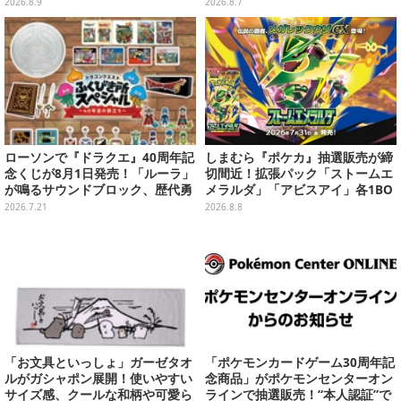
がガシャポン展開
キーホルダーや、キルアたちのセ
2026.8.9
2026.8.7
リフ付ソックスなど
ローソンで『ドラクエ』40周年記
しまむら『ポケカ』抽選販売が締
念くじが8月1日発売！「ルーラ」
切間近！拡張パック「ストームエ
が鳴るサウンドブロック、歴代勇
メラルダ」「アビスアイ」各1BO
者＆スライムのフィギュアなど、
Xをラインナップ
2026.7.21
2026.8.8
シリーズを振り返る景品盛りだく
さん
「お文具といっしょ」ガーゼタオ
「ポケモンカードゲーム30周年記
ルがガシャポン展開！使いやすい
念商品」がポケモンセンターオン
サイズ感、クールな和柄や可愛ら
ラインで抽選販売！“本人認証”で