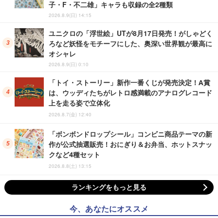
子・F・不二雄」キャラも収録の全2種類
2026.8.9(日) 14:15
ユニクロの「浮世絵」UTが8月17日発売！がしゃどく
ろなど妖怪をモチーフにした、奥深い世界観が最高に
オシャレ
2026.8.9(日) 0:10
「トイ・ストーリー」新作一番くじが発売決定！A賞
は、ウッディたちがレトロ感満載のアナログレコード
上を走る姿で立体化
2026.8.7(金) 12:40
「ボンボンドロップシール」コンビニ商品テーマの新
作が公式抽選販売！おにぎり＆お弁当、ホットスナッ
クなど4種セット
2026.8.8(土) 13:15
ランキングをもっと見る
今、あなたにオススメ