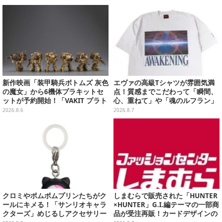
いできるグッズを用意
新作映画「装甲騎兵ボトムズ 灰色
エヴァの高級Tシャツが雰囲気満
の魔女」から6機体プラキットセ
点！質感までこだわって「瞬間、
ットが予約開始！「VAKIT プラト
心、重ねて」や「魂のルフラン」
ーン」第1弾、各部関節可動仕様
をフィーチャー
2026.8.6
2026.8.7
クロミやポムポムプリンたちがク
しまむらで販売された「HUNTER
ールにキメる！「サンリオキャラ
×HUNTER」G.I.編テーマの一部商
クターズ」めじるしアクセサリー
品が受注再販！カードデザインの