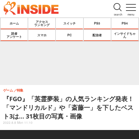
search
menu
アクセス
ホーム
スイッチ
PS5
PS4
ランキング
読者
インサイドちゃ
スマホ
PC
配信者
アンケート
ん
ゲーム
特集
『FGO』「英霊夢装」の人気ランキング発表！
「マンドリカルド」や「斎藤一」を下したベス
ト3は… 31枚目の写真・画像
2022.8.8 Mon 11:10