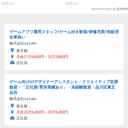
しいお寿司など全4種
当選率アップ
2026.8.9
2026.8.9
Recommended by
ゲームアプリ運用スタッフ/ゲーム好き歓迎/研修充実/有給消
化率高い
株式会社Le Lien
東京都
月給21万6,800円～33万3,800円
正社員
ゲーム向けUIデザイナーアシスタント・クリエイティブ志望
歓迎・「正社員/育休実績あり」・未経験歓迎・品川区東五
反田
株式会社Le Lien
東京都
月給25万8,400円～39万8,400円
正社員