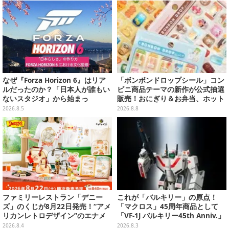
なぜ『Forza Horizon 6』はリア
「ボンボンドロップシール」コン
ルだったのか？「日本人が誰もい
ビニ商品テーマの新作が公式抽選
ないスタジオ」から始まっ
販売！おにぎり＆お弁当、ホット
た、“生活感のある日本"の作り方
スナックなど4種セット
2026.8.5
2026.8.8
【CEDEC2026】
ファミリーレストラン「デニー
これが「バルキリー」の原点！
ズ」のくじが8月22日発売！“アメ
「マクロス」45周年商品として
リカンレトロデザイン”のエナメ
「VF-1J バルキリー45th Anniv.」
ルバッグやTシャツなど、日常使
が予約開始
2026.8.4
2026.8.3