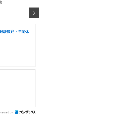
出！
未経験歓迎・年間休
onsored by