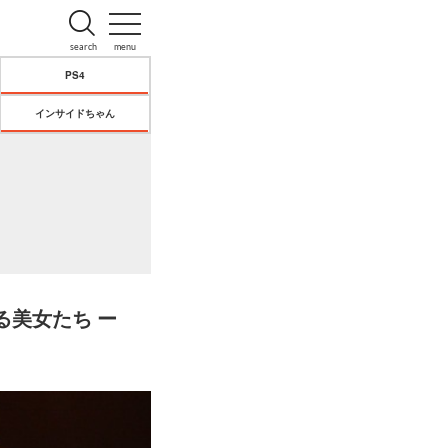
search
menu
PS4
インサイドちゃん
る美女たち ー