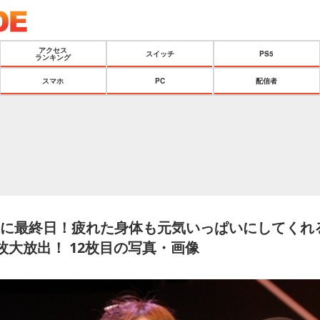
アクセス
スイッチ
PS5
ランキング
スマホ
PC
配信者
5】遂に最終日！疲れた身体も元気いっぱいにしてくれ
枚大放出！ 12枚目の写真・画像