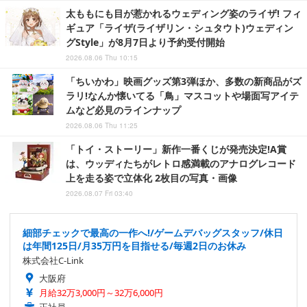
太ももにも目が惹かれるウェディング姿のライザ! フィ
ギュア「ライザ(ライザリン・シュタウト)ウェディン
グStyle」が8月7日より予約受付開始
2026.08.06 Thu 10:15
「ちいかわ」映画グッズ第3弾ほか、多数の新商品がズ
ラリ!なんか懐いてる「鳥」マスコットや場面写アイテ
ムなど必見のラインナップ
2026.08.06 Thu 11:25
「トイ・ストーリー」新作一番くじが発売決定!A賞
は、ウッディたちがレトロ感満載のアナログレコード
上を走る姿で立体化 2枚目の写真・画像
2026.08.07 Fri 03:40
細部チェックで最高の一作へ!/ゲームデバッグスタッフ/休日
は年間125日/月35万円を目指せる/毎週2日のお休み
株式会社C-Link
大阪府
月給32万3,000円～32万6,000円
正社員