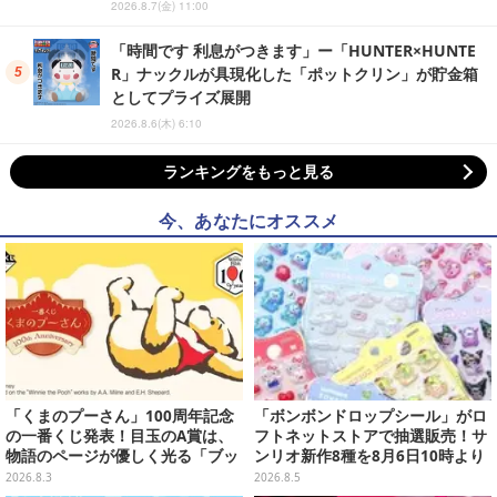
2026.8.7(金) 11:00
「時間です 利息がつきます」ー「HUNTER×HUNTE
R」ナックルが具現化した「ポットクリン」が貯金箱
としてプライズ展開
2026.8.6(木) 6:10
ランキングをもっと見る
今、あなたにオススメ
「くまのプーさん」100周年記念
「ボンボンドロップシール」がロ
の一番くじ発表！目玉のA賞は、
フトネットストアで抽選販売！サ
物語のページが優しく光る「ブッ
ンリオ新作8種を8月6日10時より
クシェイプドライト」
受付開始
2026.8.3
2026.8.5