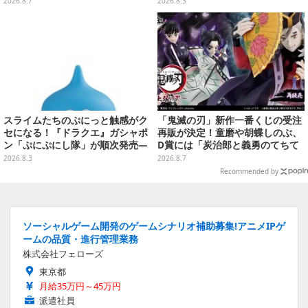
リック塗装を施し、高級感を演出
ASTERLISEで初登場
2026.8.7
2026.8.3
スライムたちのぷにっと触感がク
「鬼滅の刃」新作一番くじの受注
セになる！『ドラクエ』ガシャポ
再販が決定！童磨や胡蝶しのぶ、
ン「ぷにぷにし隊」が順次発売―
D賞には「炭治郎と義勇のてちて
全4種ではぐれメタルは固め
ちフィギュア」も
2026.8.3
2026.8.7
Recommended by
ソーシャルゲーム開発のゲームシナリオ補助募集!アニメIPゲ
ームの品質・進行管理業務
株式会社フェローズ
東京都
月給35万円～45万円
派遣社員