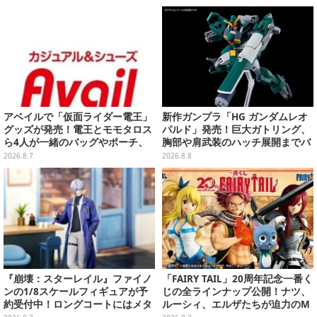
セット」が対象
アベイルで「仮面ライダー電王」
新作ガンプラ「HG ガンダムレオ
グッズが発売！電王とモモタロス
パルド」発売！巨大ガトリング、
ら4人が一緒のバッグやポーチ、
胸部や肩武装のハッチ展開までバ
収納ボックスも
ッチリ
2026.8.7
2026.8.8
『崩壊：スターレイル』ファイノ
「FAIRY TAIL」20周年記念一番く
ンの1/8スケールフィギュアが予
じの全ラインナップ公開！ナツ、
約受付中！ロングコートにはメタ
ルーシィ、エルザたちが迫力のM