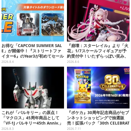
お得な「CAPCOM SUMMER SAL
『崩壊：スターレイル』より「火
E」が開催中！『ストリートファ
花」1/7スケールフィギュアが予
イター6』のYear3が初めてセール
約受付中！いたずらっぽい笑み、
対象に
シルクハット型のステージが華や
2026.8.4
2026.8.6
かさを演出
これが「バルキリー」の原点！
『ポケカ』30周年記念商品がセブ
「マクロス」45周年商品として
ンネットショッピングで抽選販
「VF-1J バルキリー45th Anniv.」
売！拡張パック「30th CELEBRAT
が予約開始
ION」と「エーフィ・ブラッキー
2026.8.3
2026.7.11