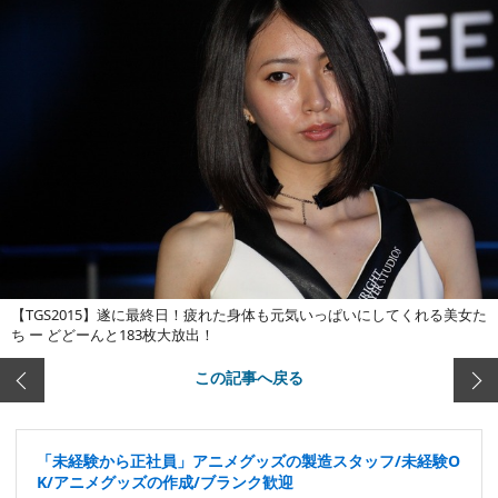
【TGS2015】遂に最終日！疲れた身体も元気いっぱいにしてくれる美女た
ち ー どどーんと183枚大放出！
この記事へ戻る
「未経験から正社員」アニメグッズの製造スタッフ/未経験O
K/アニメグッズの作成/ブランク歓迎