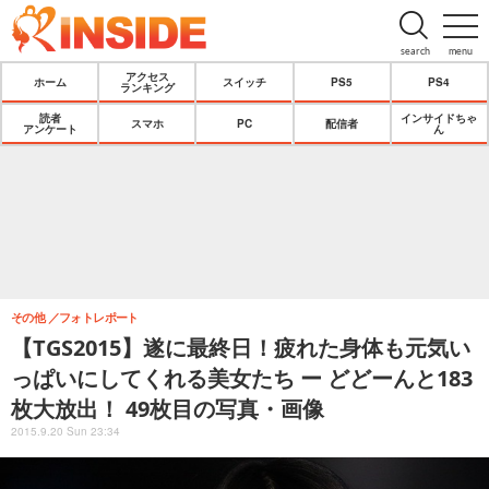
search
menu
アクセス
ホーム
スイッチ
PS5
PS4
ランキング
読者
インサイドちゃ
スマホ
PC
配信者
アンケート
ん
その他
フォトレポート
【TGS2015】遂に最終日！疲れた身体も元気い
っぱいにしてくれる美女たち ー どどーんと183
枚大放出！ 49枚目の写真・画像
2015.9.20 Sun 23:34