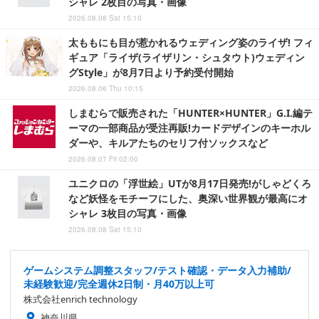
シャレ 2枚目の写真・画像
2026.08.08 Sat 15:10
太ももにも目が惹かれるウェディング姿のライザ! フィ
ギュア「ライザ(ライザリン・シュタウト)ウェディン
グStyle」が8月7日より予約受付開始
2026.08.06 Thu 10:15
しまむらで販売された「HUNTER×HUNTER」G.I.編テ
ーマの一部商品が受注再販!カードデザインのキーホル
ダーや、キルアたちのセリフ付ソックスなど
2026.08.07 Fri 02:00
ユニクロの「浮世絵」UTが8月17日発売!がしゃどくろ
など妖怪をモチーフにした、奥深い世界観が最高にオ
シャレ 3枚目の写真・画像
2026.08.08 Sat 15:10
ゲームシステム調整スタッフ/テスト確認・データ入力補助/
未経験歓迎/完全週休2日制・月40万以上可
株式会社enrich technology
神奈川県