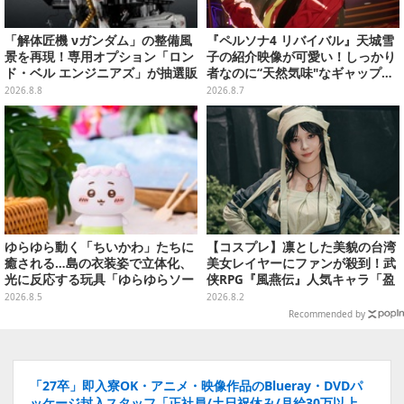
「解体匠機 νガンダム」の整備風
『ペルソナ4 リバイバル』天城雪
景を再現！専用オプション「ロン
子の紹介映像が可愛い！しっかり
ド・ベル エンジニアズ」が抽選販
者なのに“天然気味"なギャップ…
売
幼馴染・千枝に助けられる姿にも
2026.8.8
2026.8.7
注目
ゆらゆら動く「ちいかわ」たちに
【コスプレ】凛とした美貌の台湾
癒される…島の衣装姿で立体化、
美女レイヤーにファンが殺到！武
光に反応する玩具「ゆらゆらソー
侠RPG『風燕伝』人気キャラ「盈
ラー」全8種が全国アミューズメ
盈」を完璧に再現して会場を沸か
2026.8.5
2026.8.2
ント施設にて展開
せる【写真19枚】
Recommended by
「27卒」即入寮OK・アニメ・映像作品のBlueray・DVDパ
ッケージ封入スタッフ「正社員/土日祝休み/月給30万以上