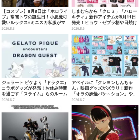
【コスプレ】8月8日は「ホロライ
しまむらから「クロミ」「ハロー
ブ」常闇トワの誕生日！小悪魔可
キティ」新作アイテムが8月11日
愛いルックス×ミニスカ私服がマ
発売！ヒョウ・ゼブラ柄や日焼け
ジ天使すぎな美女レイヤーまとめ
デザインの可愛い雑貨・アパレル
2026.8.8
2026.8.6
【写真45枚】
など多数
ジェラート ピケより『ドラクエ』
アベイルに「クレヨンしんちゃ
コラボグッズが発売！お休み時間
ん」映画グッズがズラリ！新作
を過ごす「スライム」らのルーム
「オラの妖怪バケ～ション」や、
ウェア、雑貨など多数ラインナッ
「ヘンダーランド」「暗黒タマタ
2026.8.7
2026.8.7
プ
マ」などをフィーチャー