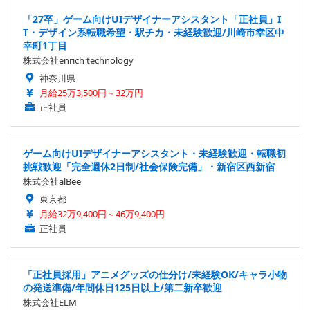
「27卒」ゲーム向けUIデザイナーアシスタント「正社員」I
T・デザイン系転職希望・駅チカ・未経験歓迎/川崎市幸区中
幸町1丁目
株式会社enrich technology
神奈川県
月給25万3,500円～32万円
正社員
ゲーム向けUIデザイナーアシスタント・未経験歓迎・転職初
挑戦歓迎「完全週休2日制/社会保険完備」・新宿区西新宿
株式会社alBee
東京都
月給32万9,400円～46万9,400円
正社員
「正社員採用」アニメグッズの仕分け/未経験OK/キャラ小物
の発送準備/年間休日125日以上/第二新卒歓迎
株式会社ELM