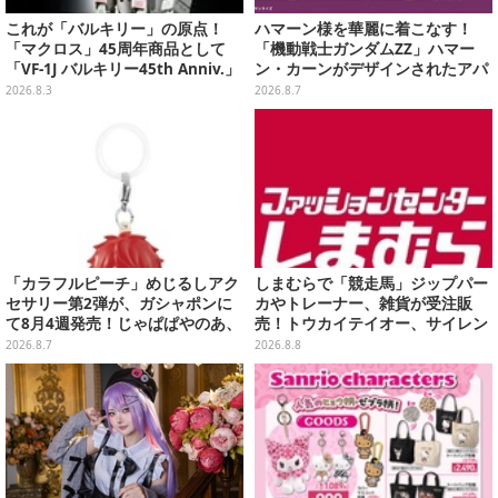
これが「バルキリー」の原点！
ハマーン様を華麗に着こなす！
「マクロス」45周年商品として
「機動戦士ガンダムZZ」ハマー
「VF-1J バルキリー45th Anniv.」
ン・カーンがデザインされたアパ
が予約開始
レルが販売
2026.8.3
2026.8.7
「カラフルピーチ」めじるしアク
しまむらで「競走馬」ジップパー
セサリー第2弾が、ガシャポンに
カやトレーナー、雑貨が受注販
て8月4週発売！じゃぱぱやのあ、
売！トウカイテイオー、サイレン
シヴァたちメンバー11名分ライン
ススズカなど名馬をデザイン
2026.8.7
2026.8.8
ナップ