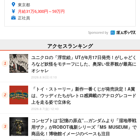
東京都
月給31万6,300円～59万円
正社員
Sponsored by
アクセスランキング
ユニクロの「浮世絵」UTが8月17日発売！がしゃどく
ろなど妖怪をモチーフにした、奥深い世界観が最高に
オシャレ
2026.8.9(日) 0:10
「トイ・ストーリー」新作一番くじが発売決定！A賞
は、ウッディたちがレトロ感満載のアナログレコード
上を走る姿で立体化
2026.8.7(金) 12:40
コンセプトは“記憶の原点”…ガンダムより「湿地帯戦
用ザク」がROBOT魂新シリーズ「MS MUSEUM」で
商品化！博物館イメージのベースも注目