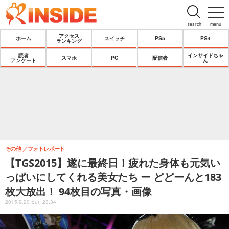
search
menu
アクセス
ホーム
スイッチ
PS5
PS4
ランキング
読者
インサイドちゃ
スマホ
PC
配信者
アンケート
ん
その他
フォトレポート
【TGS2015】遂に最終日！疲れた身体も元気い
っぱいにしてくれる美女たち ー どどーんと183
枚大放出！ 94枚目の写真・画像
2015.9.20 Sun 23:34