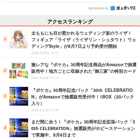
Sponsored by
アクセスランキング
太ももにも目が惹かれるウェディング姿のライザ！
フィギュア「ライザ（ライザリン・シュタウト）ウェ
ディングStyle」が8月7日より予約受付開始
2026.8.6(木) 19:15
激レアな『ポケカ』30周年記念商品がAmazonで抽選
販売中！地方ごとに収録された“御三家”の特別カード
2026.8.6(木) 14:15
『ポケカ』30周年記念パック「30th CELEBRATIO
N」がAmazonで抽選販売受付中！1BOX（20パック
入り）
2026.8.6(木) 12:30
まだ間に合う！『ポケカ』30周年記念拡張パック「3
0th CELEBRATION」抽選販売がホビーステーション
で実施中、8月6日まで