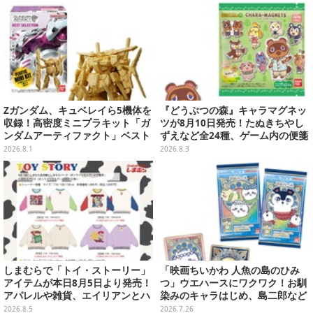
Zガンダム、キュベレイら5機体を
『どうぶつの森』キャラマグネッ
収録！高密度ミニプラキット「ガ
ツが8月10日発売！たぬきちやし
ンダムアーティファクト」ベスト
ずえなど全24種、ゲーム内の便箋
セレクションが10月発売
風メモカード全10種も
2026.8.1
2026.8.3
しまむらで「トイ・ストーリー」
「映画ちいかわ 人魚の島のひみ
アイテムが本日8月5日より発売！
つ」ウエハースにワクワク！お馴
アパレルや雑貨、エイリアンとハ
染みのキャラはじめ、島二郎など
ムのダイカットクッションなど盛
セイレーン編カード全22種
2026.8.5
2026.7.26