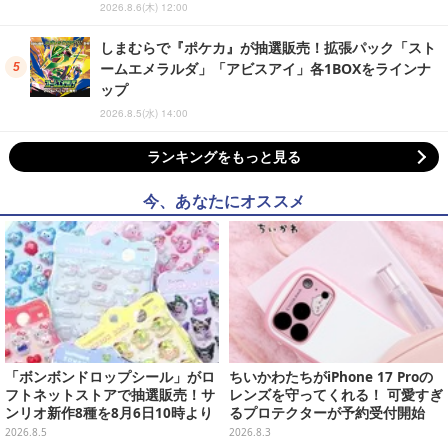
2026.8.6(木) 12:00
しまむらで『ポケカ』が抽選販売！拡張パック「スト
ームエメラルダ」「アビスアイ」各1BOXをラインナ
ップ
2026.8.5(水) 14:00
ランキングをもっと見る
今、あなたにオススメ
「ボンボンドロップシール」がロ
ちいかわたちがiPhone 17 Proの
フトネットストアで抽選販売！サ
レンズを守ってくれる！ 可愛すぎ
ンリオ新作8種を8月6日10時より
るプロテクターが予約受付開始
受付開始
2026.8.5
2026.8.3