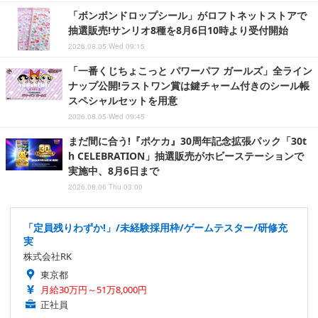
「ボンボンドロップシール」がロフトネットストアで
抽選販売!サンリオ8種を8月6日10時より受付開始
2026.08.05 Wed 09:15
「一番くじちょこっと パワーパフ ガールズ」全ライン
ナップ公開!ラストワン賞は鍵チャーム付きのシール帳
スペシャルセットを用意
2026.08.05 Wed 09:45
まだ間に合う!『ポケカ』30周年記念拡張パック「30t
h CELEBRATION」抽選販売がホビーステーションで
実施中、8月6日まで
2026.08.06 Thu 03:00
「定員残りわずか!」/未経験採用枠/ゲームテスター/研修充
実
株式会社RK
東京都
月給30万円～51万8,000円
正社員