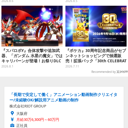
ク入り）
ラー」全8種が全国アミューズメ
2026.8.6
2026.8.5
ント施設にて展開
『スパロボY』合体攻撃や追加武
『ポケカ』30周年記念商品がセブ
器、「ガンダム 水星の魔女」では
ンネットショッピングで抽選販
キャリバーンが登場！お祭りDLC
売！拡張パック「30th CELEBRAT
「アニバーサリーエキスパンショ
ION」と「エーフィ・ブラッキー
2026.8.1
2026.7.11
ンパック」8月5日配信
セット」が対象
Recommended by
「長期で安定して働く」アニメーション動画制作クリエイタ
ー/未経験OK/解説用アニメ動画の制作
株式会社RIOT GROUP
大阪府
月給30万6,300円～60万円
正社員