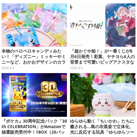
りだくさん
本物のペロペロキャンディみた
「超かぐや姫！」が一番くじが8
い！「ディズニー」ミッキーやミ
月6日発売！彩葉、ヤチヨら6人の
ニーなど、おかおデザインのカラ
背景まで可愛いビッグアクスタな
フルチャーム全10種が8月31日発
ど
2026.8.4
2026.8.5
売
『ポケカ』30周年記念パック「30
ゆらゆら動く「ちいかわ」たちに
th CELEBRATION」がAmazonで
癒される…島の衣装姿で立体化、
抽選販売受付中！1BOX（20パッ
光に反応する玩具「ゆらゆらソー