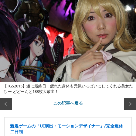
【TGS2015】遂に最終日！疲れた身体も元気いっぱいにしてくれる美女た
ち ー どどーんと183枚大放出！
この記事へ戻る
新規ゲームの「UI演出・モーションデザイナー」/完全週休
二日制