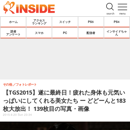
search
menu
アクセス
ホーム
スイッチ
PS5
PS4
ランキング
読者
インサイドちゃ
スマホ
PC
配信者
アンケート
ん
その他
フォトレポート
【TGS2015】遂に最終日！疲れた身体も元気い
っぱいにしてくれる美女たち ー どどーんと183
枚大放出！ 139枚目の写真・画像
2015.9.20 Sun 23:34