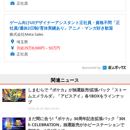
正社員
ゲーム向けUIデザイナーアシスタント正社員・資格不問「正
社員/週休2日制/育休実績あり」アニメ・マンガ好き歓迎
株式会社Meta Sales
埼玉県
月給29万8,000円～50万円
正社員
Sponsored by
関連ニュース
しまむらで『ポケカ』が抽選販売!拡張パック「ストー
ムエメラルダ」「アビスアイ」各1BOXをラインナッ
プ
2026.08.05 Wed 05:00
まだ間に合う!『ポケカ』30周年記念拡張パック「30t
h CELEBRATION」抽選販売がホビーステーションで