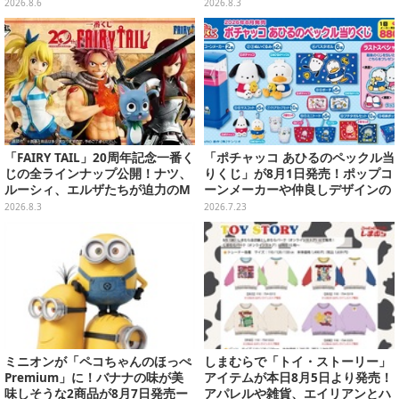
オシャレ
びらに包まれている姿で立体化
2026.8.6
2026.8.3
「FAIRY TAIL」20周年記念一番く
「ポチャッコ あひるのペックル当
じの全ラインナップ公開！ナツ、
りくじ」が8月1日発売！ポップコ
ルーシィ、エルザたちが迫力のM
ーンメーカーや仲良しデザインの
ASTERLISEで初登場
両面クッション、日常使いできる
2026.8.3
2026.7.23
雑貨など
ミニオンが「ペコちゃんのほっぺ
しまむらで「トイ・ストーリー」
Premium」に！バナナの味が美
アイテムが本日8月5日より発売！
味しそうな2商品が8月7日発売ー
アパレルや雑貨、エイリアンとハ