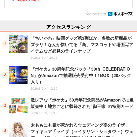
Sponsored by
アクセスランキング
「ちいかわ」映画グッズ第3弾ほか、多数の新商品が
ズラリ！なんか懐いてる「鳥」マスコットや場面写ア
イテムなど必見のラインナップ
2026.8.6(木) 20:25
『ポケカ』30周年記念パック「30th CELEBRATIO
N」がAmazonで抽選販売受付中！1BOX（20パック
入り）
2026.8.6(木) 12:30
激レアな『ポケカ』30周年記念商品がAmazonで抽選
販売中！地方ごとに収録された“御三家”の特別カード
2026.8.6(木) 14:15
太ももにも目が惹かれるウェディング姿のライザ！
フィギュア「ライザ（ライザリン・シュタウト）ウェ