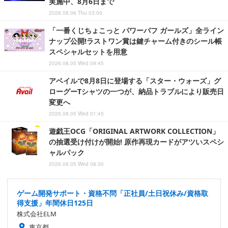
実施中、8月6日まで
2026.08.06 Thu 03:00
「一番くじちょこっと パワーパフ ガールズ」全ライン
ナップ公開!ラストワン賞は鍵チャーム付きのシール帳
スペシャルセットを用意
2026.08.05 Wed 09:45
アベイルで8月8日に登場する「スター・ウォーズ」グ
ローグーTシャツの一つが、納品トラブルにより販売日
変更へ
2026.08.05 Wed 01:45
遊戯王OCG「ORIGINAL ARTWORK COLLECTION」
の抽選受け付けが開始! 原作再現カードがアツいスペシ
ャルパック
2026.08.05 Wed 08:30
ゲーム開発サポート・資格不問「正社員/土日祝休み/資格取
得支援」年間休日125日
株式会社ELM
東京都