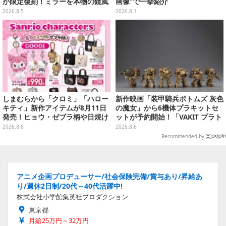
が限定復刻！ミラーを本物の鏡風
画像”で一挙紹介
や、ブルマの目元が映りこむ描写
2026.8.5
2026.8.1
にできるステッカーを収録
しまむらから「クロミ」「ハロー
新作映画「装甲騎兵ボトムズ 灰色
キティ」新作アイテムが8月11日
の魔女」から6機体プラキットセ
発売！ヒョウ・ゼブラ柄や日焼け
ットが予約開始！「VAKIT プラト
デザインの可愛い雑貨・アパレル
ーン」第1弾、各部関節可動仕様
2026.8.6
2026.8.6
など多数
Recommended by
アニメ企画プロデューサー/社会保険完備/賞与あり/昇給あ
り/週休2日制/20代～40代活躍中!
株式会社小学館集英社プロダクション
東京都
月給25万円～32万円