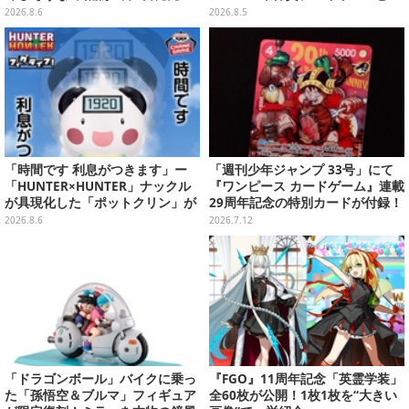
可愛いパッケージも必見
ムのダイカットクッションなど盛
2026.8.6
2026.8.5
りだくさん
「時間です 利息がつきます」ー
「週刊少年ジャンプ 33号」にて
「HUNTER×HUNTER」ナックル
『ワンピース カードゲーム』連載
が具現化した「ポットクリン」が
29周年記念の特別カードが付録！
貯金箱としてプライズ展開
応募者全員サービスで“豪華版”も
2026.8.6
2026.7.12
手に入る
「ドラゴンボール」バイクに乗っ
『FGO』11周年記念「英霊学装」
た「孫悟空＆ブルマ」フィギュア
全60枚が公開！1枚1枚を“大きい