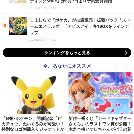
ディングStyle」が8月7日より予約受付開始
2026.8.6(木) 19:15
しまむらで『ポケカ』が抽選販売！拡張パック「スト
ームエメラルダ」「アビスアイ」各1BOXをラインナ
ップ
2026.8.5(水) 14:00
ランキングをもっと見る
今、あなたにオススメ
「N響×ポケモン」開催記念「ピ
新作一番くじ「カードキャプター
カチュウ」ぬいぐるみが可愛い！
さくら」のラストワン賞が公開！
特別なロゴ刺繍入りジャケットが
木之本桜とケロちゃんがバラの花