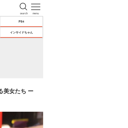
search
menu
PS4
インサイドちゃん
る美女たち ー