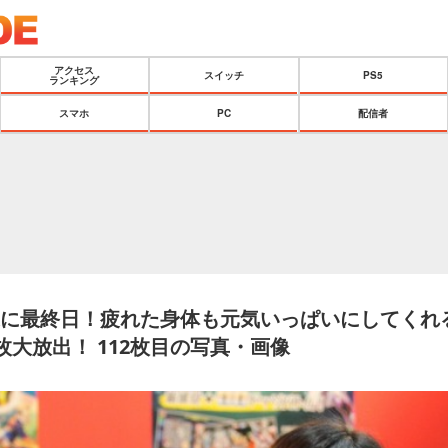
アクセス
スイッチ
PS5
ランキング
スマホ
PC
配信者
5】遂に最終日！疲れた身体も元気いっぱいにしてくれ
枚大放出！ 112枚目の写真・画像