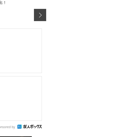
出！
onsored by