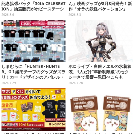
記念拡張パック「30th CELEBRAT
ん」映画グッズが8月8日発売！新
ION」抽選販売がホビーステーシ
作「オラの妖怪バケ～ション」
ョンで実施中、8月6日まで
や、「ヘンダーランド」「暗黒タ
2026.8.6
2026.8.3
マタマ」などをフィーチャー
しまむらに「HUNTER×HUNTE
ホロライブ・白銀ノエルの水着衣
R」G.I.編モチーフのグッズがズラ
装、1人だけ“年齢制限級”のセク
リ！カードデザインのアパレル・
シーさで反響―兎田ぺこらも
雑貨、ゴレイヌの「オレが3人分
「こ、こんなことが許されていい
2026.7.29
2026.7.28
になる…」も
のか？」と興奮隠せず