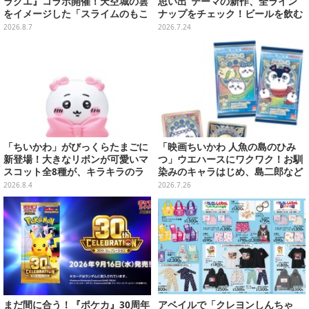
ラクエ』コラボ開催！天空城の雲
思い出”テーマの新作、全ライン
をイメージした「スライムのもこ
ナップをチェック！ビールを飲む
もこ天空クレープ」などを提供
「くりまんじゅう」ぬいぐるみな
2026.8.7
2026.7.24
ど
「ちいかわ」がびっくらたまごに
「映画ちいかわ 人魚の島のひみ
新登場！大きなリボンが可愛いマ
つ」ウエハースにワクワク！お馴
スコット全8種が、キラキラのラ
染みのキャラはじめ、島二郎など
メ入り入浴剤から飛び出す
セイレーン編カード全22種
2026.8.4
2026.7.26
まだ間に合う！『ポケカ』30周年
アベイルで「クレヨンしんちゃ