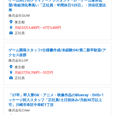
ゲーム向けUIデザイナーアシスタント・IT・ゲーム業界志
望/有給消化率高い「正社員・年間休日125日」・渋谷区恵比
寿
株式会社GUM
東京都
月給33万3,400円～47万3,400円
正社員
ゲーム開発スタッフ/仕様書作成/未経験OK/第二新卒歓迎/ア
クセス抜群
株式会社LOP
東京都
月給27万6,700円～55万円
正社員
「27卒」即入寮OK・アニメ・映像作品のBlueray・DVDパ
ッケージ封入スタッフ「正社員/土日祝休み/月給30万以上
可」川崎市幸区中幸町1丁目
株式会社Creer