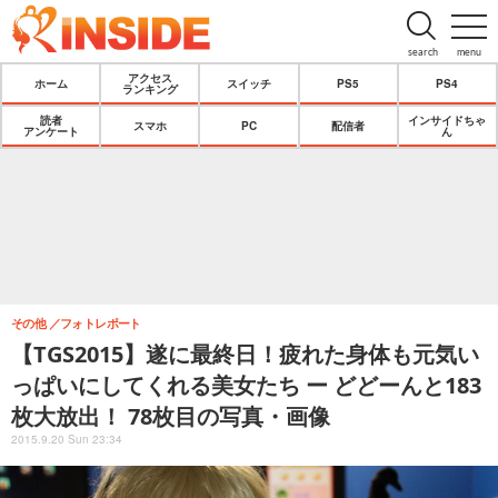
search
menu
アクセス
ホーム
スイッチ
PS5
PS4
ランキング
読者
インサイドちゃ
スマホ
PC
配信者
アンケート
ん
その他
フォトレポート
【TGS2015】遂に最終日！疲れた身体も元気い
っぱいにしてくれる美女たち ー どどーんと183
枚大放出！ 78枚目の写真・画像
2015.9.20 Sun 23:34