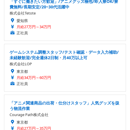
「すぐに働きたい方歓迎」/アニメグッズ梱包/即入寮OK/寮
費無料/長期安定/20~30代活躍中
株式会社Tetote
愛知県
月給27万円～34万円
正社員
ゲームシステム調整スタッフ/テスト確認・データ入力補助/
未経験歓迎/完全週休2日制・月40万以上可
株式会社LOP
東京都
月給34万円～60万円
正社員
「アニメ関連商品の出荷・仕分けスタッフ」人気グッズを扱
う物流作業
Courage Path株式会社
東京都
月給27万円～35万円