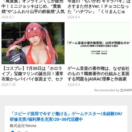
「鳥貴族」オンラインくじが販売
今度の「ちいかわ キャラパキ」は
中！ミニジョッキはじめ、“貴族
さすまた付きVer.！チョコになっ
焼”や”ふんわり山芋の鉄板焼”人気
た「ハチワレ」「くりまんじゅ
メニューTシャツなどラインナッ
う」たちも可愛い全8種
2026.8.7
2026.8.4
プ
【コスプレ】7月30日は「ホロラ
ゲーム音楽の著作権は、なぜ会社
イブ」宝鐘マリンの誕生日！通常
のもの？職務著作の仕組みと直面
衣装からパイパイ仮面まで、セク
する問題をJASRAC理事と作曲家
シーで可愛い美女レイヤーまとめ
が徹底解説【CEDEC 2026】
2026.7.30
2026.8.4
【写真42枚】
Recommended by
「スピード採用で今すぐ働ける」ゲームテスター/未経験OK/
研修充実/福利厚生充実/20~30代活躍中
株式会社Tetote