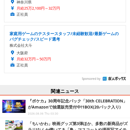
神奈川県
月給25万2,100円～32万円
正社員
家庭用ゲームのテスタースタッフ/未経験歓迎/最新ゲームの
バグチェック/スピード選考
株式会社大斗
大阪府
月給32万円～50万円
正社員
Sponsored by
関連ニュース
『ポケカ』30周年記念パック「30th CELEBRATION」
がAmazonで抽選販売受付中!1BOX(20パック入り)
2026.08.06 Thu 03:30
「ちいかわ」映画グッズ第3弾ほか、多数の新商品がズ
ラリ!なんか懐いてる「鳥」マスコットや場面写アイテ