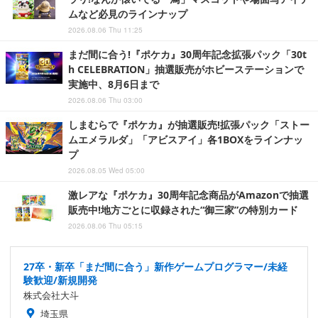
ムなど必見のラインナップ
2026.08.06 Thu 11:25
まだ間に合う!『ポケカ』30周年記念拡張パック「30t
h CELEBRATION」抽選販売がホビーステーションで
実施中、8月6日まで
2026.08.06 Thu 03:00
しまむらで『ポケカ』が抽選販売!拡張パック「ストー
ムエメラルダ」「アビスアイ」各1BOXをラインナッ
プ
2026.08.05 Wed 05:00
激レアな『ポケカ』30周年記念商品がAmazonで抽選
販売中!地方ごとに収録された“御三家”の特別カード
2026.08.06 Thu 05:15
27卒・新卒「まだ間に合う」新作ゲームプログラマー/未経
験歓迎/新規開発
株式会社大斗
埼玉県