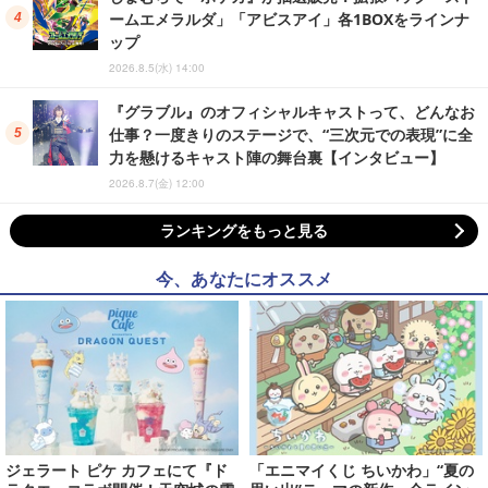
ームエメラルダ」「アビスアイ」各1BOXをラインナ
ップ
2026.8.5(水) 14:00
『グラブル』のオフィシャルキャストって、どんなお
仕事？一度きりのステージで、“三次元での表現”に全
力を懸けるキャスト陣の舞台裏【インタビュー】
2026.8.7(金) 12:00
ランキングをもっと見る
今、あなたにオススメ
ジェラート ピケ カフェにて『ド
「エニマイくじ ちいかわ」“夏の