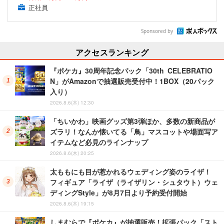
正社員
Sponsored by
アクセスランキング
『ポケカ』30周年記念パック「30th CELEBRATIO
N」がAmazonで抽選販売受付中！1BOX（20パック
入り）
2026.8.6(木) 12:30
「ちいかわ」映画グッズ第3弾ほか、多数の新商品が
ズラリ！なんか懐いてる「鳥」マスコットや場面写ア
イテムなど必見のラインナップ
2026.8.6(木) 20:25
太ももにも目が惹かれるウェディング姿のライザ！
フィギュア「ライザ（ライザリン・シュタウト）ウェ
ディングStyle」が8月7日より予約受付開始
2026.8.6(木) 19:15
しまむらで『ポケカ』が抽選販売！拡張パック「スト