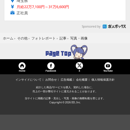
埼玉県
月給22万7,100円～31万6,600円
正社員
Sponsored by
写真・画像
ホーム
›
その他
›
フォトレポート
›
記事
›
Home
Facebook
YouTube
X
インサイドについて
お問合せ
広告掲載
会社概要
個人情報保護方針
紹介した商品/サービスを購入、契約した場合に、
売上の一部が弊社サイトに還元されることがあります。
当サイトに掲載の記事・見出し・写真・画像の無断転載を禁じます。
Copyright © 2026 IID, Inc.