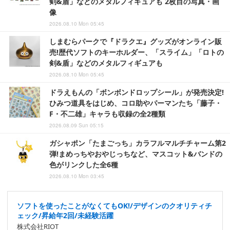
剣&盾」などのメタルフィギュアも 2枚目の写真・画
像
2026.08.10 Mon 05:45
しまむらパークで『ドラクエ』グッズがオンライン販
売!歴代ソフトのキーホルダー、「スライム」「ロトの
剣&盾」などのメタルフィギュアも
2026.08.10 Mon 05:45
ドラえもんの「ボンボンドロップシール」が発売決定!
ひみつ道具をはじめ、コロ助やパーマンたち「藤子・
F・不二雄」キャラも収録の全2種類
2026.08.09 Sun 05:15
ガシャポン「たまごっち」カラフルマルチチャーム第2
弾!まめっちやおやじっちなど、マスコット&バンドの
色がリンクした全6種
2026.08.10 Mon 03:45
ソフトを使ったことがなくてもOK!/デザインのクオリティチ
ェック/昇給年2回/未経験活躍
株式会社RIOT