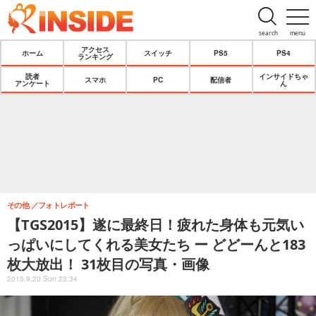
search
menu
アクセス
ホーム
スイッチ
PS5
PS4
ランキング
読者
インサイドちゃ
スマホ
PC
配信者
アンケート
ん
その他
フォトレポート
【TGS2015】遂に最終日！疲れた身体も元気い
っぱいにしてくれる美女たち ー どどーんと183
枚大放出！ 31枚目の写真・画像
2015.9.20 Sun 23:34