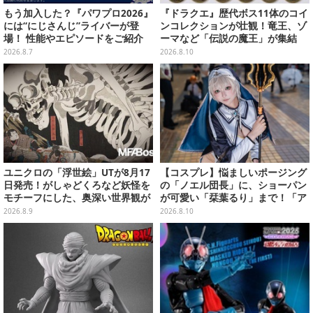
もう加入した？『パワプロ2026』
『ドラクエ』歴代ボス11体のコイ
には“にじさんじ”ライバーが登
ンコレクションが壮観！竜王、ゾ
場！ 性能やエピソードをご紹介
ーマなど「伝説の魔王」が集結
2026.8.7
2026.8.10
ユニクロの「浮世絵」UTが8月17
【コスプレ】悩ましいポージング
日発売！がしゃどくろなど妖怪を
の「ノエル団長」に、ショーパン
モチーフにした、奥深い世界観が
が可愛い「栞葉るり」まで！「ア
最高にオシャレ
コスタ池袋」人気VTuberレイヤ
2026.8.9
2026.8.10
ーまとめ