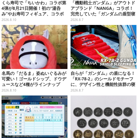
くら寿司で「ちいかわ」コラボ第
「機動戦士ガンダム」がアウトド
4弾が8月21日開催！初の“湯呑
アブランド「NANGA」コラボ！
み”やお寿司フィギュア、コラボ
完売していた「ガンダムの盾型寝
メニューも
袋」も2次受注開始
2026.8.10
2026.8.7
名馬の「だるま」姿ぬいぐるみが
自らが「ガンダム」の盾になる！
可愛い！ゴールドシップ、ドウデ
「RX-78-2」のシールドモチーフ
ュースなど4種がラインナップ
に、デザイン性と機能性抜群の寝
袋がプレバンで2次予約
2026.8.10
2026.8.7