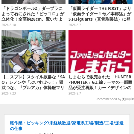
「ドラゴンボールZ」ダーブラに
「仮面ライダー THE FIRST」より
よって石にされた「ピッコロ」が
「仮面ライダー１号／本郷猛」が
立体化！全高約28cm、驚いたよ
S.H.Figuarts（真骨彫製法）に登
うな表情とポーズをそのまま再現
場！8月18日より予約受付開始
2026.8.10
2026.8.7
【コスプレ】スタイル抜群な「SA
しまむらで販売された「HUNTER
O」シノンや「ぶいすぽっ！」猫
×HUNTER」G.I.編テーマの一部商
汰つな、『ブルアカ』体操服マリ
品が受注再販！カードデザインの
ーまで“アコスタ池袋”美麗レイヤ
キーホルダーや、キルアたちのセ
2026.7.23
2026.8.7
ー11選【写真50枚】
リフ付ソックスなど
Recommended by
軽作業・ピッキング/未経験歓迎/家電系工場/製造/工場/派遣
の仕事