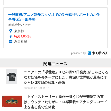
一般事務/アニメ制作スタジオでの制作進行サポートのお仕
事/駅近/一般事務
株式会社パソナ
東京都
時給1,850円
派遣社員
Sponsored by
関連ニュース
ユニクロの「浮世絵」UTが8月17日発売!がしゃどくろ
など妖怪をモチーフにした、奥深い世界観が最高にオ
シャレ 2枚目の写真・画像
2026.08.08 Sat 15:10
「トイ・ストーリー」新作一番くじが発売決定!A賞
は、ウッディたちがレトロ感満載のアナログレコード
上を走る姿で立体化