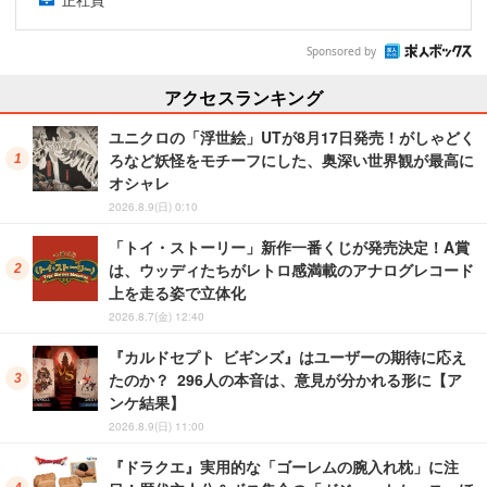
Sponsored by
アクセスランキング
ユニクロの「浮世絵」UTが8月17日発売！がしゃどく
ろなど妖怪をモチーフにした、奥深い世界観が最高に
オシャレ
2026.8.9(日) 0:10
「トイ・ストーリー」新作一番くじが発売決定！A賞
は、ウッディたちがレトロ感満載のアナログレコード
上を走る姿で立体化
2026.8.7(金) 12:40
『カルドセプト ビギンズ』はユーザーの期待に応え
たのか？ 296人の本音は、意見が分かれる形に【ア
ンケ結果】
2026.8.9(日) 11:00
『ドラクエ』実用的な「ゴーレムの腕入れ枕」に注