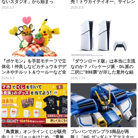
ないスタジオ」から始まっ
売！トウカイテイオー、サイレン
た、“生活感のある日本"の作り方
ススズカなど名馬をデザイン
2026.8.5
2026.8.8
【CEDEC2026】
『ポケモン』を手芸モチーフで立
「ダウンロード版」は本当に主流
体化！仲良しなピカチュウ＆デデ
なのか？ パッケージ派・DL派の
ンネやチルット＆ウールーなど全
二択に“898票”が示した意外な結
6種
末【アンケ結果】
2026.8.9
2026.7.25
「鳥貴族」オンラインくじが販売
プレバンでガンプラ3商品が再
中！ミニジョッキはじめ、“貴族
販！「HG ガンダムエアマスター