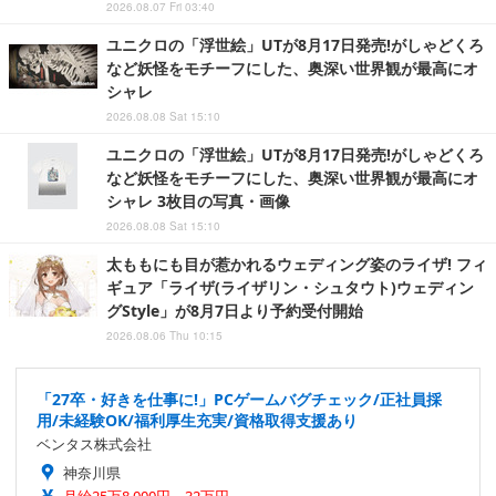
2026.08.07 Fri 03:40
ユニクロの「浮世絵」UTが8月17日発売!がしゃどくろ
など妖怪をモチーフにした、奥深い世界観が最高にオ
シャレ
2026.08.08 Sat 15:10
ユニクロの「浮世絵」UTが8月17日発売!がしゃどくろ
など妖怪をモチーフにした、奥深い世界観が最高にオ
シャレ 3枚目の写真・画像
2026.08.08 Sat 15:10
太ももにも目が惹かれるウェディング姿のライザ! フィ
ギュア「ライザ(ライザリン・シュタウト)ウェディン
グStyle」が8月7日より予約受付開始
2026.08.06 Thu 10:15
「27卒・好きを仕事に!」PCゲームバグチェック/正社員採
用/未経験OK/福利厚生充実/資格取得支援あり
ベンタス株式会社
神奈川県
月給25万8,000円～32万円