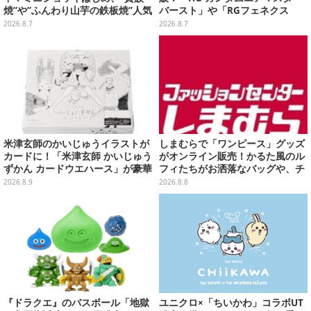
焼”や”ふんわり山芋の鉄板焼”人気
バースト」や「RGフェネクス
メニューTシャツなどラインナッ
（ナラティブVer.）」も
2026.8.7
2026.8.7
プ
米津玄師のかいじゅうイラストが
しまむらで「ワンピース」グッズ
カードに！「米津玄師 かいじゅう
がオンライン販売！かるた風のル
ずかん カードウエハース」が豪華
フィたちがお洒落なバッグや、チ
ラインナップ
ョッパーが可愛いサンダルも
2026.8.9
2026.8.8
『ドラクエ』のバスボール「地獄
ユニクロ×「ちいかわ」コラボUT