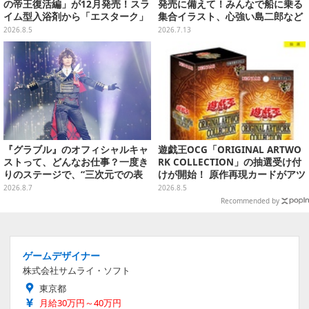
の帝王復活編」が12月発売！スラ
発売に備えて！みんなで船に乗る
イム型入浴剤から「エスターク」
集合イラスト、心強い島二郎など
「デスピサロ」ら6体が飛び出す
映画を記念した特別コレクション
2026.8.5
2026.7.13
『グラブル』のオフィシャルキャ
遊戯王OCG「ORIGINAL ARTWO
ストって、どんなお仕事？一度き
RK COLLECTION」の抽選受け付
りのステージで、“三次元での表
けが開始！ 原作再現カードがアツ
現”に全力を懸けるキャスト陣の
いスペシャルパック
2026.8.7
2026.8.5
舞台裏【インタビュー】
Recommended by
ゲームデザイナー
株式会社サムライ・ソフト
東京都
月給30万円～40万円