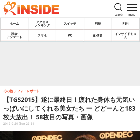
search
menu
アクセス
ホーム
スイッチ
PS5
PS4
ランキング
読者
インサイドちゃ
スマホ
PC
配信者
アンケート
ん
その他
フォトレポート
【TGS2015】遂に最終日！疲れた身体も元気い
っぱいにしてくれる美女たち ー どどーんと183
枚大放出！ 58枚目の写真・画像
2015.9.20 Sun 23:34