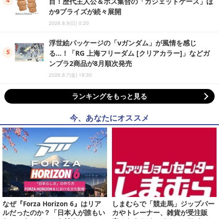
目！歴代主人公＆ボス集合の「ガジェットケース」ほ
か9プライズが続々展開
2026.8.9(日) 0:20
浮世絵パッケージの「νガンダム」が風情を感じ
る…！「RG 上海フリーダム [クリアカラー]」などガ
ンプラ2商品が8月順次発売
2026.8.7(金) 19:30
ランキングをもっと見る
今、あなたにオススメ
なぜ『Forza Horizon 6』はリア
しまむらで「競走馬」ジップパー
ルだったのか？「日本人が誰もい
カやトレーナー、雑貨が受注販