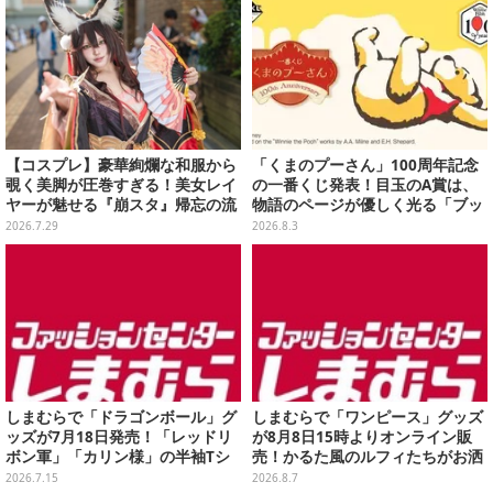
【コスプレ】豪華絢爛な和服から
「くまのプーさん」100周年記念
覗く美脚が圧巻すぎる！美女レイ
の一番くじ発表！目玉のA賞は、
ヤーが魅せる『崩スタ』帰忘の流
物語のページが優しく光る「ブッ
離人の優美な瞳に吸い込まれそう
クシェイプドライト」
2026.7.29
2026.8.3
【写真9枚】
しまむらで「ドラゴンボール」グ
しまむらで「ワンピース」グッズ
ッズが7月18日発売！「レッドリ
が8月8日15時よりオンライン販
ボン軍」「カリン様」の半袖Tシ
売！かるた風のルフィたちがお洒
ャツ2種、同日15時よりオンライ
落なバッグや、チョッパーが可愛
2026.7.15
2026.8.7