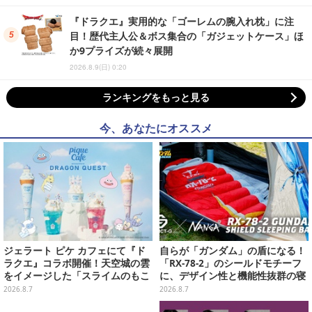
『ドラクエ』実用的な「ゴーレムの腕入れ枕」に注
目！歴代主人公＆ボス集合の「ガジェットケース」ほ
か9プライズが続々展開
2026.8.9(日) 0:20
ランキングをもっと見る
今、あなたにオススメ
ジェラート ピケ カフェにて『ド
自らが「ガンダム」の盾になる！
ラクエ』コラボ開催！天空城の雲
「RX-78-2」のシールドモチーフ
をイメージした「スライムのもこ
に、デザイン性と機能性抜群の寝
もこ天空クレープ」などを提供
袋がプレバンで2次予約
2026.8.7
2026.8.7