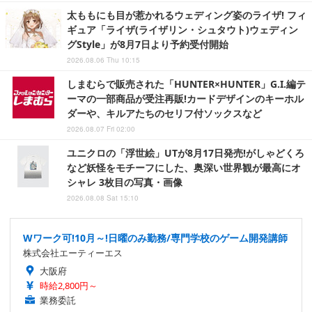
太ももにも目が惹かれるウェディング姿のライザ! フィ
ギュア「ライザ(ライザリン・シュタウト)ウェディン
グStyle」が8月7日より予約受付開始
2026.08.06 Thu 10:15
しまむらで販売された「HUNTER×HUNTER」G.I.編テ
ーマの一部商品が受注再販!カードデザインのキーホル
ダーや、キルアたちのセリフ付ソックスなど
2026.08.07 Fri 02:00
ユニクロの「浮世絵」UTが8月17日発売!がしゃどくろ
など妖怪をモチーフにした、奥深い世界観が最高にオ
シャレ 3枚目の写真・画像
2026.08.08 Sat 15:10
Wワーク可!10月～!日曜のみ勤務/専門学校のゲーム開発講師
株式会社エーティーエス
大阪府
時給2,800円～
業務委託