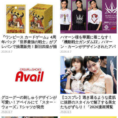
『ワンピース カードゲーム』4周
ハマーン様を華麗に着こなす！
年パック「世界最強の戦士」がプ
「機動戦士ガンダムZZ」ハマー
レバンで抽選販売！新旧四皇が揃
ン・カーンがデザインされたアパ
い踏み、刃牙作者が描く「カイド
レルが販売
2026.8.7
2026.8.7
ウ」も
グローグーの刺しゅうデザインが
【コスプレ】透き通るような柔肌
可愛い！アベイルにて「スター・
に抜群のスタイルで魅了する美女
ウォーズ」Tシャツが発売
たちがずらり！「2026漫画博覧
会」美麗コンパニオンまとめ【画
2026.8.7
2026.8.5
像39枚】