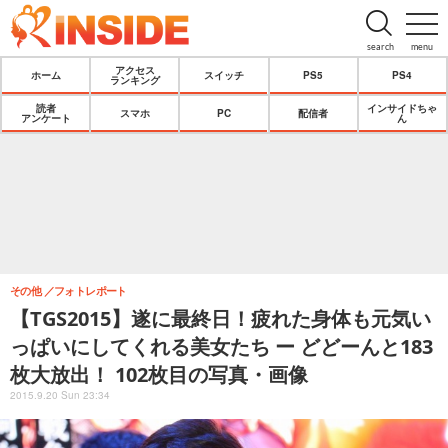
search
menu
アクセス
ホーム
スイッチ
PS5
PS4
ランキング
読者
インサイドちゃ
スマホ
PC
配信者
アンケート
ん
その他
フォトレポート
【TGS2015】遂に最終日！疲れた身体も元気い
っぱいにしてくれる美女たち ー どどーんと183
枚大放出！ 102枚目の写真・画像
2015.9.20 Sun 23:34