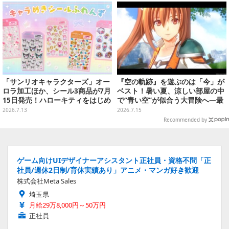
ン販売も
いサンダルも
「サンリオキャラクターズ」オー
『空の軌跡』を遊ぶのは「今」が
ロラ加工ほか、シール3商品が7月
ベスト！暑い夏、涼しい部屋の中
15日発売！ハローキティをはじめ
で“青い空”が似合う大冒険へ―最
全6種、一緒に楽しめるクリアバ
安値でセール中の『the 1st』か
2026.7.13
2026.7.15
インダーも
ら新作『空の軌跡 the 2nd』まで
Recommended by
駆け抜けよう
ゲーム向けUIデザイナーアシスタント正社員・資格不問「正
社員/週休2日制/育休実績あり」アニメ・マンガ好き歓迎
株式会社Meta Sales
埼玉県
月給29万8,000円～50万円
正社員