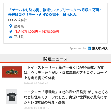
「ゲームやり込み勢、歓迎!」/アプリテスター/月収30万可/
未経験OK/リモート面接OK/完全土日祝休み
BCC株式会社
愛知県
月給40万1,000円～44万8,000円
正社員
Sponsored by
関連ニュース
「トイ・ストーリー」新作一番くじが発売決定!A賞
は、ウッディたちがレトロ感満載のアナログレコード
上を走る姿で立体化
2026.08.07 Fri 03:40
ユニクロの「浮世絵」UTが8月17日発売!がしゃどくろ
など妖怪をモチーフにした、奥深い世界観が最高にオ
シャレ 2枚目の写真・画像
2026.08.08 Sat 15:10