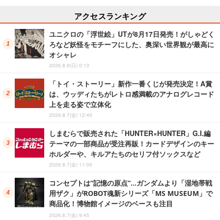
アクセスランキング
ユニクロの「浮世絵」UTが8月17日発売！がしゃどく
ろなど妖怪をモチーフにした、奥深い世界観が最高に
オシャレ
2026.8.9(日) 0:10
「トイ・ストーリー」新作一番くじが発売決定！A賞
は、ウッディたちがレトロ感満載のアナログレコード
上を走る姿で立体化
2026.8.7(金) 12:40
しまむらで販売された「HUNTER×HUNTER」G.I.編
テーマの一部商品が受注再販！カードデザインのキー
ホルダーや、キルアたちのセリフ付ソックスなど
2026.8.7(金) 11:00
コンセプトは“記憶の原点”…ガンダムより「湿地帯戦
用ザク」がROBOT魂新シリーズ「MS MUSEUM」で
商品化！博物館イメージのベースも注目
2026.8.7(金) 9:45