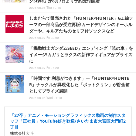
グStyle」が8月7日より予約受付開始
2026.08.06 Thu 10:15
しまむらで販売された「HUNTER×HUNTER」G.I.編テ
ーマの一部商品が受注再販!カードデザインのキーホル
ダーや、キルアたちのセリフ付ソックスなど
2026.08.07 Fri 02:00
「機動戦士ガンダムSEED」エンディング「暁の車」を
イメージ!カガリとラクスの新作フィギュアがプライズ
に
2026.08.07 Fri 07:20
「時間です 利息がつきます」ー「HUNTER×HUNTE
R」ナックルが具現化した「ポットクリン」が貯金箱
としてプライズ展開
2026.08.05 Wed 21:10
「27卒」アニメ・モーショングラフィックス動画の制作スタ
ッフ「正社員」YouTube好き歓迎/さいたま市大宮区大門町2
丁目
株式会社大斗