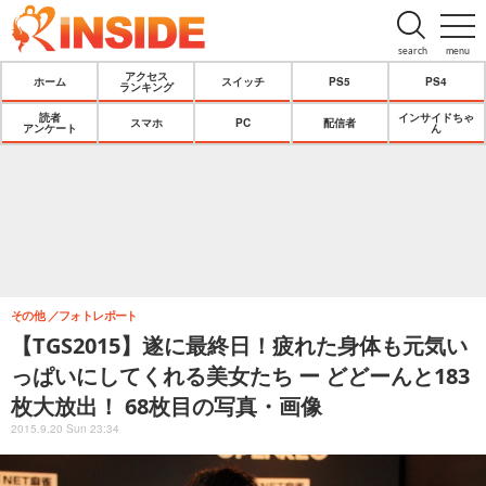
search
menu
アクセス
ホーム
スイッチ
PS5
PS4
ランキング
読者
インサイドちゃ
スマホ
PC
配信者
アンケート
ん
その他
フォトレポート
【TGS2015】遂に最終日！疲れた身体も元気い
っぱいにしてくれる美女たち ー どどーんと183
枚大放出！ 68枚目の写真・画像
2015.9.20 Sun 23:34