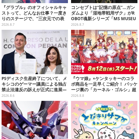
『グラブル』のオフィシャルキャ
コンセプトは“記憶の原点”…ガン
ストって、どんなお仕事？一度き
ダムより「湿地帯戦用ザク」がR
りのステージで、“三次元での表
OBOT魂新シリーズ「MS MUSEU
現”に全力を懸けるキャスト陣の
M」で商品化！博物館イメージの
2026.8.7
2026.8.7
舞台裏【インタビュー】
ベースも注目
PSディスク生産終了について、メ
『ウマ娘』×ケンタッキーのコラ
キシコのゲーマー議員による独占
ボ商品を一足早くご紹介！ パッケ
禁止法違反の訴えが正式に進展―
ージ裏の「カーネル・ゴルシ」超
「テクノロジーは自由を拡大する
長文コラボ告知は必見、オリジナ
2026.8.6
2026.8.8
ために役立つべき」
ル商品はガツンと来るにんにくが
美味しくて「全銀河☆ゴルゴルチ
キン化計画」の一部になる【実物
レポ】