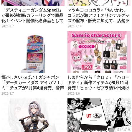
「デスティニーガンダムSpecII」
マツキヨココカラ×「ちいかわ」
が最終決戦時カラーリングで商品
コラボが激アツ！オリジナルグッ
化！イベント開催記念商品として
ズの配布・販売に加えて、店舗ラ
METAL ROBOT魂に新登場
ッピングや”花火打ち上げ”まで盛
2026.8.7
2026.7.14
り沢山
懐かしさいっぱい！ガシャポン
しまむらから「クロミ」「ハロー
「データカードダス アイカツ！」
キティ」新作アイテムが8月11日
ミニチュアが8月第4週発売、音声
発売！ヒョウ・ゼブラ柄や日焼け
が流れる特別仕様も当たる
デザインの可愛い雑貨・アパレル
2026.8.7
2026.8.6
など多数