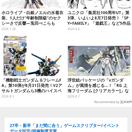
ホロライブ・白銀ノエルの水着衣
ユニクロ「集英社100周年UT」第
装、1人だけ“年齢制限級”のセク
3弾、いよいよ8月7日発売！「SP
シーさで反響―兎田ぺこらも
Y×FAMILY」「遊戯王」など5作品
「こ、こんなことが許されていい
をデザイン
2026.7.28
2026.8.6
のか？」と興奮隠せず
「機動戦士ガンダム GフレームF
浮世絵パッケージの「νガンダ
A」第10弾が8月31日発売！V2ア
ム」が風情を感じる…！「RG 上
サルトガンダムら3機のハイスペ
海フリーダム [クリアカラー]」な
ック可動フィギュア
どガンプラ2商品が8月順次発売
2026.8.3
2026.8.7
Recommended by
27卒・新卒「まだ間に合う」ゲームスクリプター/イベント
データ設定/研修制度充実