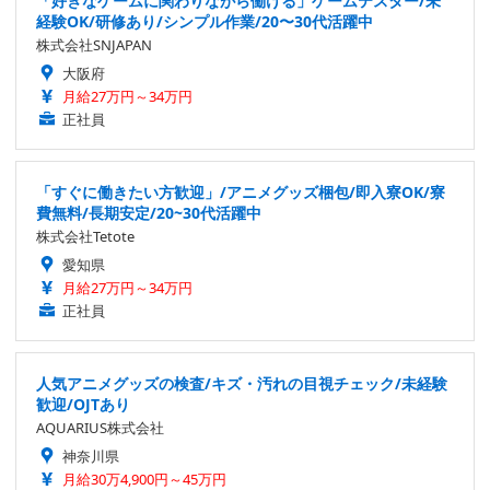
「好きなゲームに関わりながら働ける」ゲームテスター/未
経験OK/研修あり/シンプル作業/20〜30代活躍中
株式会社SNJAPAN
大阪府
月給27万円～34万円
正社員
「すぐに働きたい方歓迎」/アニメグッズ梱包/即入寮OK/寮
費無料/長期安定/20~30代活躍中
株式会社Tetote
愛知県
月給27万円～34万円
正社員
人気アニメグッズの検査/キズ・汚れの目視チェック/未経験
歓迎/OJTあり
AQUARIUS株式会社
神奈川県
月給30万4,900円～45万円