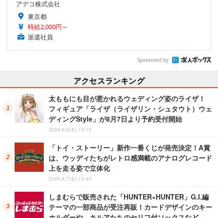
アデコ株式会社
東京都
時給2,000円～
派遣社員
Sponsored by
アクセスランキング
太ももにも目が惹かれるウェディング姿のライザ！
フィギュア「ライザ（ライザリン・シュタウト）ウェ
ディングStyle」が8月7日より予約受付開始
2026.8.6(木) 19:15
「トイ・ストーリー」新作一番くじが発売決定！A賞
は、ウッディたちがレトロ感満載のアナログレコード
上を走る姿で立体化
2026.8.7(金) 12:40
しまむらで販売された「HUNTER×HUNTER」G.I.編
テーマの一部商品が受注再販！カードデザインのキー
ホルダーや、キルアたちのセリフ付ソックスなど