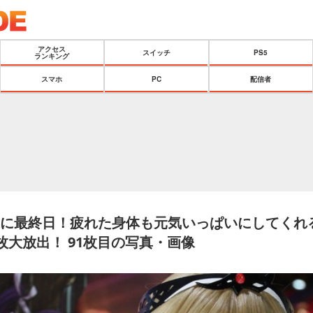
アクセス
スイッチ
PS5
ランキング
スマホ
PC
配信者
5】遂に最終日！疲れた身体も元気いっぱいにしてくれ
枚大放出！ 91枚目の写真・画像