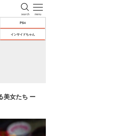
search
menu
PS4
インサイドちゃん
る美女たち ー