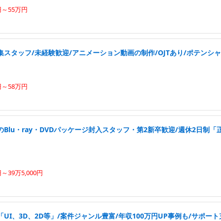
円～55万円
スタッフ/未経験歓迎/アニメーション動画の制作/OJTあり/ポテンシ
円～58万円
Blu・ray・DVDパッケージ封入スタッフ・第2新卒歓迎/週休2日制
円～39万5,000円
UI、3D、2D等」/案件ジャンル豊富/年収100万円UP事例も/サポー