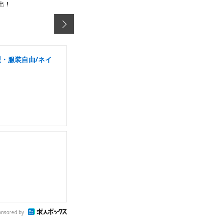
出！
・服装自由/ネイ
onsored by